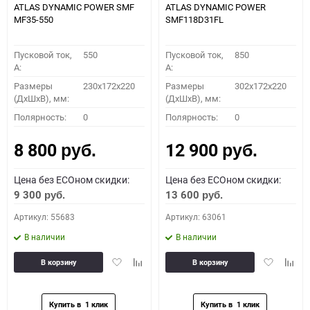
ATLAS DYNAMIC POWER SMF
ATLAS DYNAMIC POWER
MF35-550
SMF118D31FL
Пусковой ток,
550
Пусковой ток,
850
A:
A:
Размеры
230x172x220
Размеры
302x172x220
(ДхШхВ), мм:
(ДхШхВ), мм:
Полярность:
0
Полярность:
0
8 800
12 900
руб.
руб.
Цена без ECOном скидки:
Цена без ECOном скидки:
9 300
13 600
руб.
руб.
Артикул: 55683
Артикул: 63061
В наличии
В наличии
Добавить
Добавить
Добавить
Доба
В корзину
В корзину
в
к
в
к
избранное
сравнению
избранное
сравн