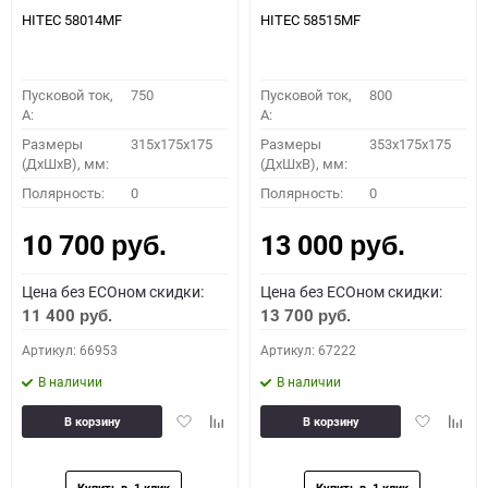
HITEC 58014MF
HITEC 58515MF
Пусковой ток,
750
Пусковой ток,
800
A:
A:
Размеры
315x175x175
Размеры
353x175x175
(ДхШхВ), мм:
(ДхШхВ), мм:
Полярность:
0
Полярность:
0
10 700
13 000
руб.
руб.
Цена без ECOном скидки:
Цена без ECOном скидки:
11 400
13 700
руб.
руб.
Артикул: 66953
Артикул: 67222
В наличии
В наличии
Добавить
Добавить
Добавить
Доба
В корзину
В корзину
в
к
в
к
избранное
сравнению
избранное
сравн