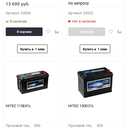
по запросу
13 600
руб.
Артикул: 63060
Артикул: 63022
В наличии
Нет в наличии
Добавить
Добавить
Добавить
Доба
В корзину
В корзину
в
к
в
к
избранное
сравнению
избранное
сравн
HITEC 115E41L
HITEC 130D31L
Пусковой ток,
850
Пусковой ток,
820