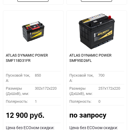
ATLAS DYNAMIC POWER
ATLAS DYNAMIC POWER
SMF118D31FR
SMF95D26FL
Пусковой ток,
850
Пусковой ток,
700
A:
A:
Размеры
302x172x220
Размеры
257x172x220
(ДхШхВ), мм:
(ДхШхВ), мм:
Полярность:
1
Полярность:
0
по запросу
12 900
руб.
Цена без ECOном скидки:
Цена без ECOном скидки: