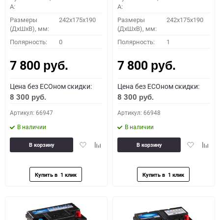
A:
A:
Размеры
242x175x190
Размеры
242x175x190
(ДхШхВ), мм:
(ДхШхВ), мм:
Полярность:
0
Полярность:
1
7 800
7 800
руб.
руб.
Цена без ECOном скидки:
Цена без ECOном скидки:
8 300
8 300
руб.
руб.
Артикул: 66947
Артикул: 66948
В наличии
В наличии
Добавить
Добавить
Добавить
Доба
В корзину
В корзину
в
к
в
к
избранное
сравнению
избранное
сравн