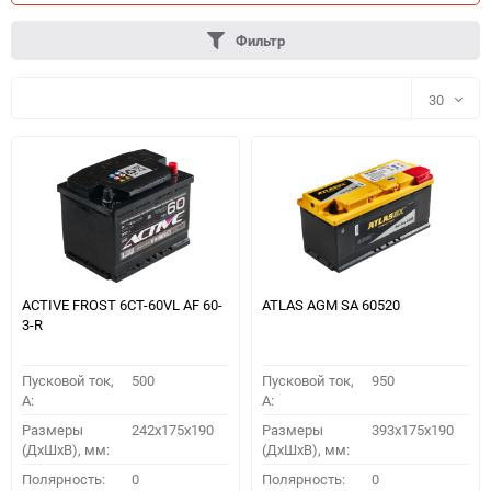
Фильтр
30
30
60
90
150
ACTIVE FROST 6СТ-60VL АF 60-
ATLAS AGM SA 60520
3-R
Пусковой ток,
500
Пусковой ток,
950
A:
A:
Размеры
242x175x190
Размеры
393x175x190
(ДхШхВ), мм:
(ДхШхВ), мм:
ПОДОБРАТЬ
Полярность:
0
Полярность:
0