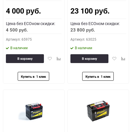
4 000
23 100
Как определить полярность?
руб.
руб.
Цена без ECOном скидки:
Цена без ECOном скидки:
0 - обратная
1 - прямая
3 - обратная
4 - прямая
4 500
23 800
руб.
руб.
Артикул: 65975
Артикул: 63025
В наличии
В наличии
Добавить
Добавить
Добавить
Доба
В корзину
В корзину
в
к
в
к
избранное
сравнению
избранное
сравн