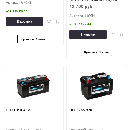
Артикул: 67072
12 700
руб.
В наличии
Артикул: 66954
Добавить
Добавить
В корзину
В наличии
в
к
избранное
сравнению
Добавить
Доба
В корзину
в
к
избранное
сравн
HITEC 61042MF
HITEC 65-820
Пусковой ток,
960
Пусковой ток,
820