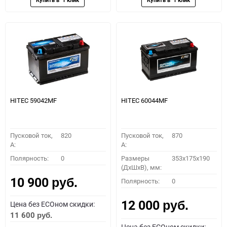
HITEC 59042MF
HITEC 60044MF
Пусковой ток,
820
Пусковой ток,
870
A:
A:
Полярность:
0
Размеры
353x175x190
(ДхШхВ), мм:
10 900
Полярность:
0
руб.
12 000
Цена без ECOном скидки:
руб.
11 600
руб.
Цена без ECOном скидки: