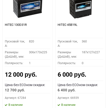
HITEC 130D31R
HITEC 45B19L
Пусковой ток,
820
Пусковой ток,
360
A:
A:
Размеры
306x173x225
Размеры
187x127x227
(ДхШхВ), мм:
(ДхШхВ), мм:
Полярность:
1
Полярность:
0
12 000
6 000
руб.
руб.
Цена без ECOном скидки:
Цена без ECOном скидки:
12 700
6 400
руб.
руб.
Артикул: 67284
Артикул: 66939
В наличии
В наличии