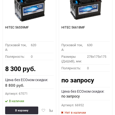
HITEC 56559MF
HITEC 56618MF
Пусковой ток,
620
Пусковой ток,
630
A:
A:
Полярность:
0
Размеры
278x175x175
(ДхШхВ), мм:
8 300
Полярность:
0
руб.
по запросу
Цена без ECOном скидки:
8 800
руб.
Цена без ECOном скидки:
Артикул: 67071
по запросу
В наличии
Артикул: 66952
Добавить
Добавить
В корзину
Нет в наличии
в
к