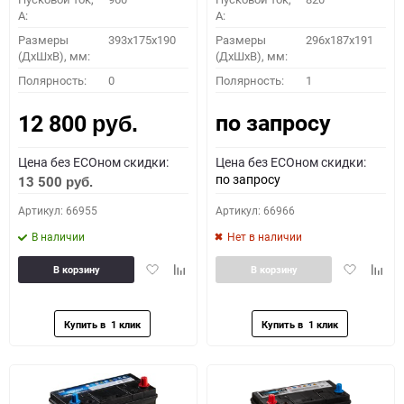
A:
A:
Размеры
393x175x190
Размеры
296х187х191
(ДхШхВ), мм:
(ДхШхВ), мм:
Полярность:
0
Полярность:
1
по запросу
12 800
руб.
Цена без ECOном скидки:
Цена без ECOном скидки:
по запросу
13 500
руб.
Артикул: 66955
Артикул: 66966
В наличии
Нет в наличии
Добавить
Добавить
Добавить
Доба
В корзину
В корзину
в
к
в
к
избранное
сравнению
избранное
сравн