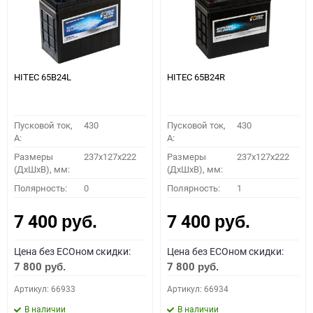
HITEC 65B24L
HITEC 65B24R
Пусковой ток,
430
Пусковой ток,
430
A:
A:
Размеры
237x127x222
Размеры
237x127x222
(ДхШхВ), мм:
(ДхШхВ), мм:
Полярность:
0
Полярность:
1
7 400
7 400
руб.
руб.
Цена без ECOном скидки:
Цена без ECOном скидки:
7 800
7 800
руб.
руб.
Артикул: 66933
Артикул: 66934
В наличии
В наличии