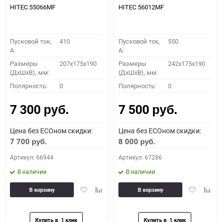
HITEC 55066MF
HITEC 56012MF
Пусковой ток,
410
Пусковой ток,
550
A:
A:
Размеры
207x175x190
Размеры
242x175x190
(ДхШхВ), мм:
(ДхШхВ), мм:
Полярность:
0
Полярность:
0
7 300
7 500
руб.
руб.
Цена без ECOном скидки:
Цена без ECOном скидки:
7 700
8 000
руб.
руб.
Артикул: 66944
Артикул: 67286
В наличии
В наличии
Добавить
Добавить
Добавить
Доба
В корзину
В корзину
в
к
в
к
избранное
сравнению
избранное
сравн