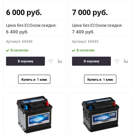
6 000
7 000
руб.
руб.
Цена без ECOном скидки:
Цена без ECOном скидки:
6 400
7 400
руб.
руб.
Артикул: 66940
Артикул: 66945
В наличии
В наличии
Добавить
Добавить
Добавить
Доба
В корзину
В корзину
в
к
в
к
избранное
сравнению
избранное
сравн