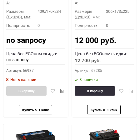
A:
A:
Размеры
409x170x234
Размеры
306x173x225
(ДхШхВ), мм:
(ДхШхВ), мм:
Полярность:
0
Полярность:
0
по запросу
12 000
руб.
Цена без ECOном скидки:
Цена без ECOном скидки:
по запросу
12 700
руб.
Артикул: 66937
Артикул: 67285
Нет в наличии
В наличии
Добавить
Добавить
Добавить
Доба
В корзину
В корзину
в
к
в
к
избранное
сравнению
избранное
сравн