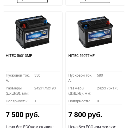
HITEC 56013MF
HITEC 56077MF
Пусковой ток,
550
Пусковой ток,
580
A:
A:
Размеры
242x175x190
Размеры
242x175x175
(ДхШхВ), мм:
(ДхШхВ), мм:
Полярность:
1
Полярность:
0
7 500
7 800
руб.
руб.
Цена без ECOном скидки:
Цена без ECOном скидки: