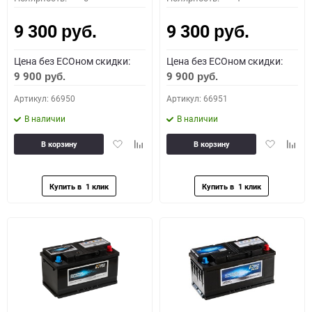
9 300
9 300
руб.
руб.
Цена без ECOном скидки:
Цена без ECOном скидки:
9 900
9 900
руб.
руб.
Артикул: 66950
Артикул: 66951
В наличии
В наличии
Добавить
Добавить
Добавить
Доба
В корзину
В корзину
в
к
в
к
избранное
сравнению
избранное
сравн