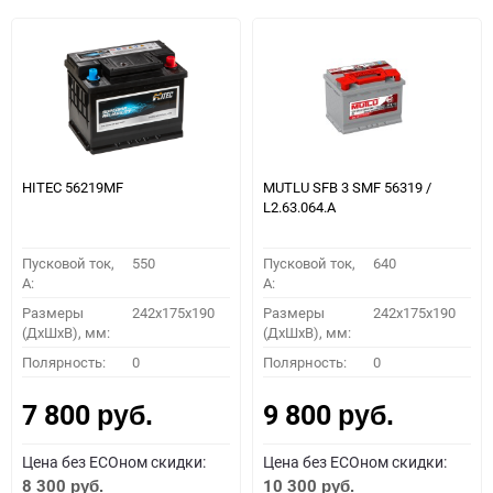
HITEC 56219MF
MUTLU SFB 3 SMF 56319 /
L2.63.064.А
Пусковой ток,
550
Пусковой ток,
640
A:
A:
Размеры
242x175x190
Размеры
242x175x190
(ДхШхВ), мм:
(ДхШхВ), мм:
Полярность:
0
Полярность:
0
7 800
9 800
руб.
руб.
Цена без ECOном скидки:
Цена без ECOном скидки:
8 300
10 300
руб.
руб.