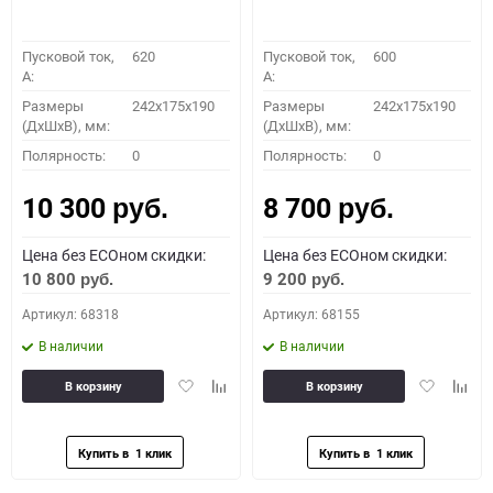
Пусковой ток,
620
Пусковой ток,
600
A:
A:
Размеры
242x175x190
Размеры
242x175x190
(ДхШхВ), мм:
(ДхШхВ), мм:
Полярность:
0
Полярность:
0
10 300
8 700
руб.
руб.
Цена без ECOном скидки:
Цена без ECOном скидки:
10 800
9 200
руб.
руб.
Артикул: 68318
Артикул: 68155
В наличии
В наличии
Добавить
Добавить
Добавить
Доба
В корзину
В корзину
в
к
в
к
избранное
сравнению
избранное
сравн