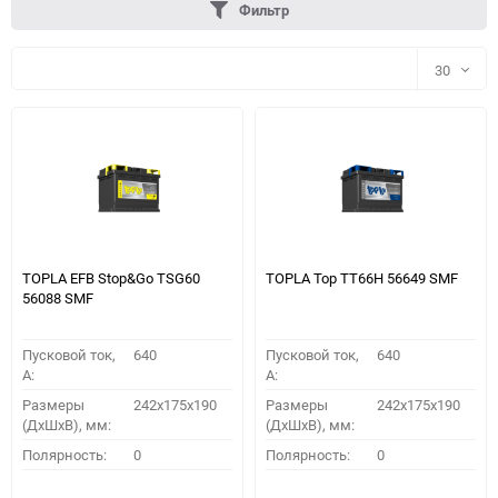
Фильтр
30
30
60
90
150
TOPLA EFB Stop&Go TSG60
TOPLA Top TT66H 56649 SMF
56088 SMF
Пусковой ток,
640
Пусковой ток,
640
A:
A:
Размеры
242x175x190
Размеры
242x175x190
(ДхШхВ), мм:
(ДхШхВ), мм:
ПОДОБРАТЬ
Полярность:
0
Полярность:
0