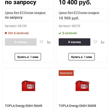
по запросу
10 400
Как определить полярность?
руб.
Цена без ECOном скидки:
Цена без ECOном скидки:
0 - обратная
1 - прямая
3 - обратная
4 - прямая
по запросу
10 900
руб.
Артикул: 68139
Артикул: 68276
Нет в наличии
В наличии
Добавить
Добавить
Добавить
Доба
В корзину
В корзину
в
к
в
к
избранное
сравнению
избранное
сравн
Bestseller
TOPLA Energy E66H 56649
TOPLA Energy E60H 56008