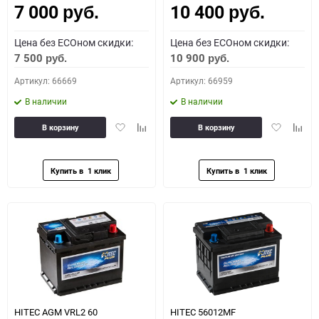
7 000
10 400
руб.
руб.
Цена без ECOном скидки:
Цена без ECOном скидки:
7 500
10 900
руб.
руб.
Артикул: 66669
Артикул: 66959
В наличии
В наличии
Добавить
Добавить
Добавить
Доба
В корзину
В корзину
в
к
в
к
избранное
сравнению
избранное
сравн
HITEC AGM VRL2 60
HITEC 56012MF