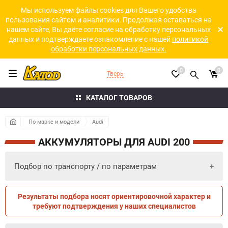
Мы используем файлы cookies для Вашего удобства
пользования сайтом и аналитики. Продолжая оставаться на
нашем сайте, Вы даёте согласие на обработку персональных
данных и подтверждаете ознакомление с нашей
политикой
обработки персональных данных.
0
0
Тверь
КАТАЛОГ ТОВАРОВ
По марке и модели
Audi
АККУМУЛЯТОРЫ ДЛЯ AUDI 200
Подбор по транспорту / по параметрам
Результаты подбора носят ориентировочной характер и
ПО ПАРАМЕТРАМ
ПО ТРАНСПОРТУ
требуют подтверждения у наших специалистов