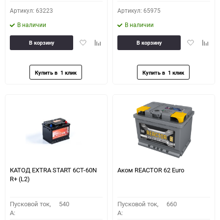
Артикул: 63223
Артикул: 65975
В наличии
В наличии
Добавить
Добавить
Добавить
Доба
В корзину
В корзину
в
к
в
к
избранное
сравнению
избранное
сравн
КАТОД EXTRA START 6СТ-60N
Аком REACTOR 62 Euro
R+ (L2)
Пусковой ток,
540
Пусковой ток,
660
A:
A: