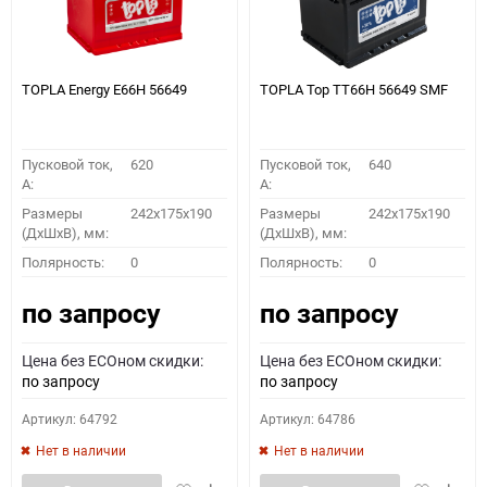
TOPLA Energy E66H 56649
TOPLA Top TT66H 56649 SMF
Пусковой ток,
620
Пусковой ток,
640
A:
A:
Размеры
242x175x190
Размеры
242x175x190
(ДхШхВ), мм:
(ДхШхВ), мм:
Полярность:
0
Полярность:
0
по запросу
по запросу
Цена без ECOном скидки:
Цена без ECOном скидки:
по запросу
по запросу
Артикул: 64792
Артикул: 64786
Нет в наличии
Нет в наличии