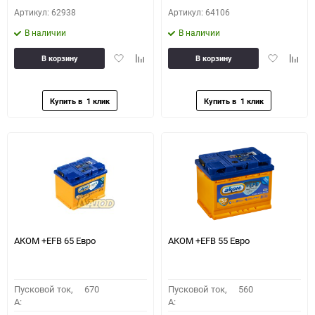
Артикул: 62938
Артикул: 64106
В наличии
В наличии
Добавить
Добавить
Добавить
Доба
В корзину
В корзину
в
к
в
к
избранное
сравнению
избранное
сравн
АКОМ +EFB 65 Евро
АКОМ +EFB 55 Евро
Пусковой ток,
670
Пусковой ток,
560
A:
A: