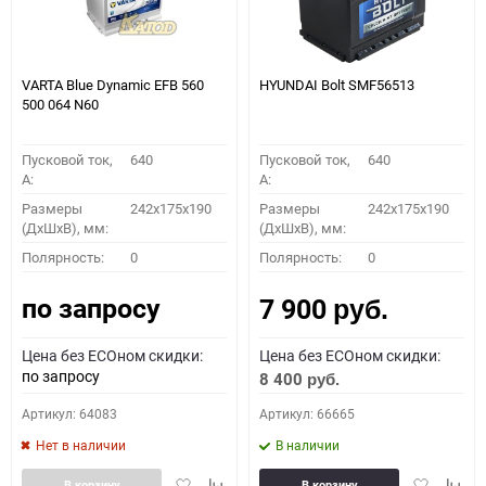
VARTA Blue Dynamic EFB 560
HYUNDAI Bolt SMF56513
500 064 N60
Пусковой ток,
640
Пусковой ток,
640
A:
A:
Размеры
242x175x190
Размеры
242x175x190
(ДхШхВ), мм:
(ДхШхВ), мм:
Полярность:
0
Полярность:
0
по запросу
7 900
руб.
Цена без ECOном скидки:
Цена без ECOном скидки:
по запросу
8 400
руб.
Артикул: 64083
Артикул: 66665
Нет в наличии
В наличии
Добавить
Добавить
Добавить
Доба
В корзину
В корзину