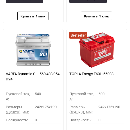
в
к
в
к
избранное
сравнению
избранное
сравн
Bestseller
VARTA Dynamic SLI 560 408 054
TOPLA Energy E60H 56008
D24
Пусковой ток,
540
Пусковой ток,
600
A:
A:
Размеры
242x175x190
Размеры
242x175x190
(ДхШхВ), мм:
(ДхШхВ), мм:
Полярность:
0
Полярность:
0