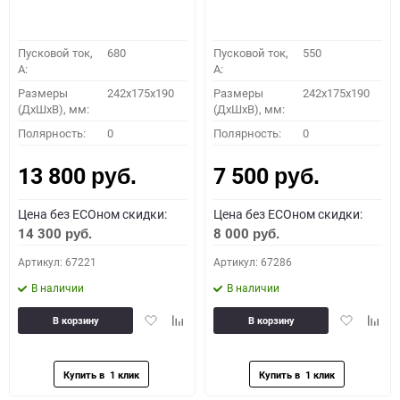
Пусковой ток,
680
Пусковой ток,
550
A:
A:
Размеры
242x175x190
Размеры
242x175x190
(ДхШхВ), мм:
(ДхШхВ), мм:
Полярность:
0
Полярность:
0
13 800
7 500
руб.
руб.
Цена без ECOном скидки:
Цена без ECOном скидки:
14 300
8 000
руб.
руб.
Артикул: 67221
Артикул: 67286
В наличии
В наличии
Добавить
Добавить
Добавить
Доба
В корзину
В корзину
в
к
в
к
избранное
сравнению
избранное
сравн