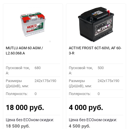
MUTLU AGM 60 AGM /
ACTIVE FROST 6СТ-60VL АF 60-
L2.60.068.A
3-R
Пусковой ток,
680
Пусковой ток,
500
A:
A:
Размеры
242x175x190
Размеры
242x175x190
(ДхШхВ), мм:
(ДхШхВ), мм:
Полярность:
0
Полярность:
0
18 000
4 000
руб.
руб.
Цена без ECOном скидки:
Цена без ECOном скидки:
18 500
4 500
руб.
руб.