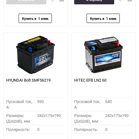
в
к
в
к
избранное
сравнению
избранное
сравн
HYUNDAI Bolt SMF56219
HITEC EFB LN2 60
Пусковой ток,
590
Пусковой ток,
640
A:
A:
Размеры
242x175x190
Размеры
242x175x190
(ДхШхВ), мм:
(ДхШхВ), мм:
Полярность:
0
Полярность:
0