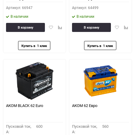
Артикул: 66947
Артикул: 64499
В наличии
В наличии
Добавить
Добавить
Добавить
Доба
В корзину
В корзину
в
к
в
к
избранное
сравнению
избранное
сравн
АКОМ BLACK 62 Euro
АКОМ 62 Евро
Пусковой ток,
600
Пусковой ток,
560
A:
A: