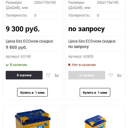
Размеры
242x175x190
Размеры
242x175x190
(ДхШхВ), мм:
(ДхШхВ), мм:
Полярность:
0
Полярность:
0
по запросу
9 300
руб.
Цена без ECOном скидки:
Цена без ECOном скидки:
по запросу
9 800
руб.
Артикул: 63140
Артикул: 62809
В наличии
Нет в наличии
Добавить
Добавить
Добавить
Доба
В корзину
В корзину
в
к
в
к
избранное
сравнению
избранное
сравн