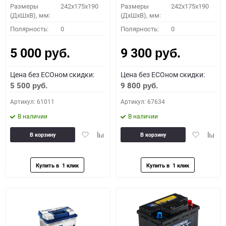
Размеры
242x175x190
Размеры
242x175x190
(ДхШхВ), мм:
(ДхШхВ), мм:
Полярность:
0
Полярность:
0
5 000
9 300
руб.
руб.
Цена без ECOном скидки:
Цена без ECOном скидки:
5 500
9 800
руб.
руб.
Артикул: 61011
Артикул: 67634
В наличии
В наличии
Добавить
Добавить
Добавить
Доба
В корзину
В корзину
в
к
в
к
избранное
сравнению
избранное
сравн