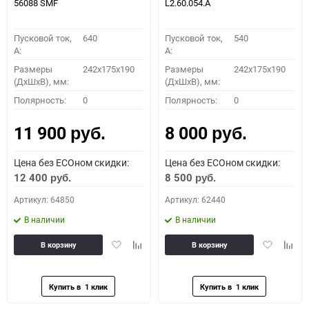
56088 SMF
L2.60.054.A
Пусковой ток,
640
Пусковой ток,
540
A:
A:
Размеры
242x175x190
Размеры
242x175x190
(ДхШхВ), мм:
(ДхШхВ), мм:
Полярность:
0
Полярность:
0
11 900
8 000
руб.
руб.
Цена без ECOном скидки:
Цена без ECOном скидки:
12 400
8 500
руб.
руб.
Артикул: 64850
Артикул: 62440
В наличии
В наличии
Добавить
Добавить
Добавить
Доба
В корзину
В корзину
в
к
в
к
избранное
сравнению
избранное
сравн