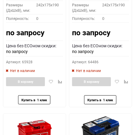
Размеры
242x175x190
Размеры
242x175x190
(ДхШхВ), мм:
(ДхШхВ), мм:
Полярность:
0
Полярность:
0
по запросу
по запросу
Цена без ECOном скидки:
Цена без ECOном скидки:
по запросу
по запросу
Артикул: 65928
Артикул: 64486
Нет в наличии
Нет в наличии
Добавить
Добавить
Добавить
Доба
В корзину
В корзину
в
к
в
к
избранное
сравнению
избранное
сравн