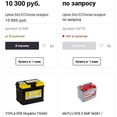
по запросу
10 300
руб.
Цена без ECOном скидки:
Цена без ECOном скидки:
по запросу
10 800
руб.
Артикул: 67998
Артикул: 64776
В наличии
Нет в наличии
Добавить
Добавить
Добавить
Доба
В корзину
В корзину
в
к
в
к
избранное
сравнению
избранное
сравн
TOPLA EFB Stop&Go TSG60
MUTLU SFB 3 SMF 56081 /