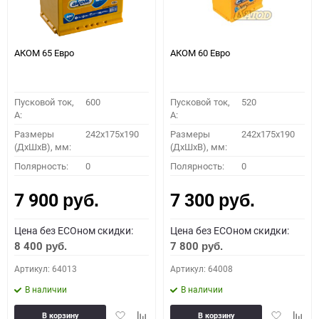
АКОМ 65 Евро
АКОМ 60 Евро
Пусковой ток,
600
Пусковой ток,
520
A:
A:
Размеры
242x175x190
Размеры
242x175x190
(ДхШхВ), мм:
(ДхШхВ), мм:
Полярность:
0
Полярность:
0
7 900
7 300
руб.
руб.
Цена без ECOном скидки:
Цена без ECOном скидки:
8 400
7 800
руб.
руб.
Артикул: 64013
Артикул: 64008
В наличии
В наличии
Добавить
Добавить
Добавить
Доба
В корзину
В корзину