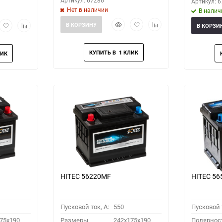
Артикул: 67286
Артикул: 
Нет в наличии
В налич
Быстрый
Добавить
Добавить
рый
Добавить
Добавить
В КОРЗИНУ
В КОРЗИ
просмотр
в
к
мотр
в
к
избранное
сравнению
избранное
сравнению
HITEC 56220MF
HITEC 5
Пусковой ток, A:
550
Пусковой т
75x190
Размеры
242x175x190
Полярнос