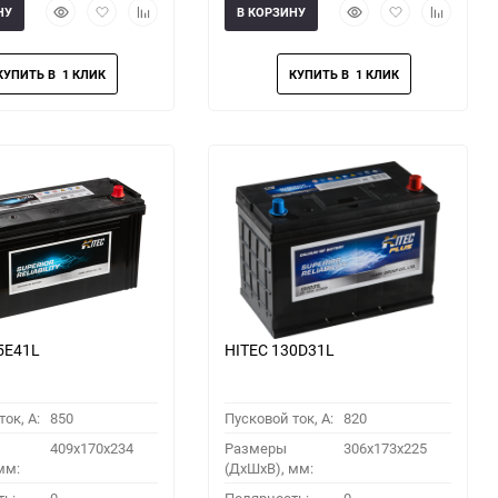
Быстрый
Добавить
Добавить
Быстрый
Добавить
Добавить
НУ
В КОРЗИНУ
просмотр
в
к
просмотр
в
к
избранное
сравнению
избранное
сравнени
5E41L
HITEC 130D31L
ок, A:
850
Пусковой ток, A:
820
409x170x234
Размеры
306x173x225
мм:
(ДхШхВ), мм: