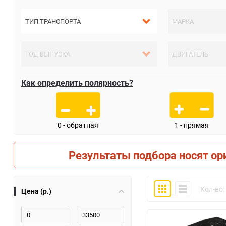
Как определить полярность?
0 - обратная
1 - прямая
Результаты подбора носят ор
Плитка
Компактно
Кол-во:
Цена (р.)
30