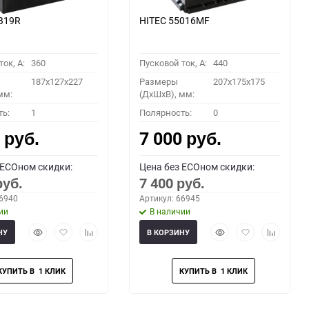
B19R
HITEC 55016MF
ок, A:
360
Пусковой ток, A:
440
187x127x227
Размеры
207x175x175
мм:
(ДхШхВ), мм:
ть:
1
Полярность:
0
0
7 000
руб.
руб.
 ECOном скидки:
Цена без ECOном скидки:
7 400
руб.
руб.
66940
Артикул: 66945
ии
В наличии
Быстрый
Добавить
Добавить
Быстрый
Добавить
Добавить
НУ
В КОРЗИНУ
просмотр
в
к
просмотр
в
к
избранное
сравнению
избранное
сравнени