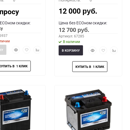
ть:
0
Полярность:
0
12 000
апросу
руб.
 ECOном скидки:
Цена без ECOном скидки:
су
12 700
руб.
66937
Артикул: 67285
аличии
В наличии
Быстрый
Добавить
Добавить
Быстрый
Добавить
Добавить
НУ
В КОРЗИНУ
просмотр
в
к
просмотр
в
к
избранное
сравнению
избранное
сравнени