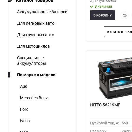
Каталог товаров
Артикул: 66944
В наличии
Аккумуляторные батареи
Быст
В КОРЗИНУ
прос
Для легковых авто
Для грузовых авто
Для мотоциклов
Специальные
аккумуляторы
По марке и модели
Audi
Mercedes Benz
HITEC 56219MF
Ford
Iveco
Пусковой ток, A:
550
Размеры
242x1