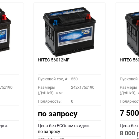
HITEC 56012MF
HITEC 5
Пусковой ток, A:
550
Пусковой т
75x190
Размеры
242x175x190
Размеры
(ДхШхВ), мм:
(ДхШхВ), 
Полярность:
0
Полярнос
7 50
по запросу
дки:
Цена без ECOном скидки:
Цена без
по запросу
8 000