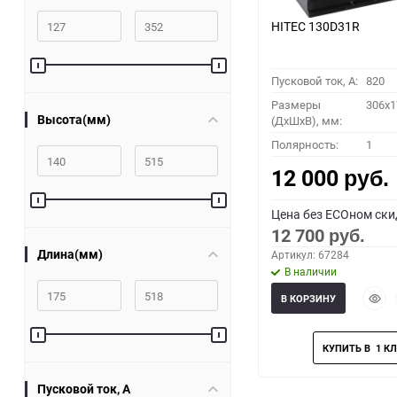
HITEC 130D31R
Пусковой ток, A:
820
Размеры
306x1
Высота(мм)
(ДхШхВ), мм:
Полярность:
1
12 000
руб.
Цена без ECOном ски
12 700
руб.
Длина(мм)
Артикул: 67284
В наличии
Быст
В КОРЗИНУ
прос
Пусковой ток, A