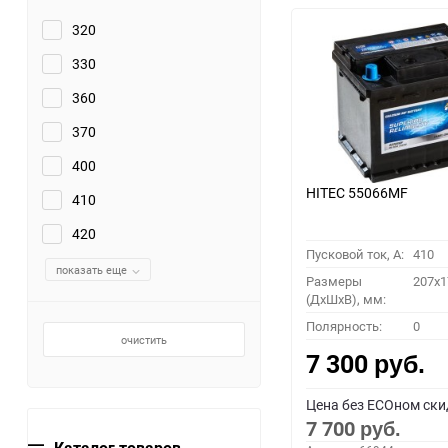
320
330
360
370
400
HITEC 55066MF
410
420
Пусковой ток, A:
410
показать еще
Размеры
207x1
(ДхШхВ), мм:
Полярность:
0
очистить
7 300
руб.
Цена без ECOном ски
7 700
руб.