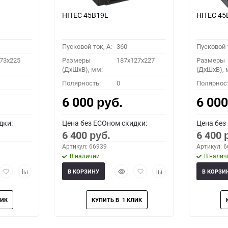
HITEC 45B19L
HITEC 45
Пусковой ток, A:
360
Пусковой т
73x225
Размеры
187x127x227
Размеры
(ДхШхВ), мм:
(ДхШхВ), 
Полярность:
0
Полярнос
6 000
6 00
руб.
дки:
Цена без ECOном скидки:
Цена без
6 400
6 400
руб.
Артикул: 66939
Артикул: 
В наличии
В налич
рый
Добавить
Добавить
Быстрый
Добавить
Добавить
В КОРЗИНУ
В КОРЗИ
мотр
в
к
просмотр
в
к
избранное
сравнению
избранное
сравнению