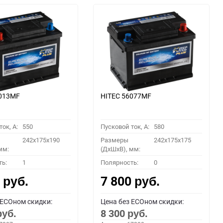
6013MF
HITEC 56077MF
ок, A:
550
Пусковой ток, A:
580
242x175x190
Размеры
242x175x175
мм:
(ДхШхВ), мм:
ть:
1
Полярность:
0
0
7 800
руб.
руб.
 ECOном скидки:
Цена без ECOном скидки:
8 300
руб.
руб.