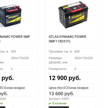
YNAMIC POWER SMF
ATLAS DYNAMIC POWER
0
SMF118D31FL
ок, A:
550
Пусковой ток, A:
850
230x172x220
Размеры
302x172x220
мм:
(ДхШхВ), мм:
ть:
0
Полярность:
0
0
12 900
руб.
руб.
 ECOном скидки:
Цена без ECOном скидки:
13 600
руб.
руб.
55683
Артикул: 63061
ии
В наличии