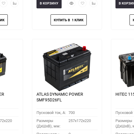
рый
Добавить
Добавить
Быстрый
Добавить
Добавить
В КОРЗИНУ
В КОРЗИ
мотр
в
к
просмотр
в
к
избранное
сравнению
избранное
сравнению
ER
ATLAS DYNAMIC POWER
HITEC 11
SMF95D26FL
Пусковой ток, A:
700
Пусковой т
72x220
Размеры
257x172x220
Размеры
(ДхШхВ), мм:
(ДхШхВ), 