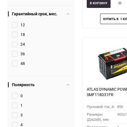
Быст
В КОРЗИНУ
прос
Гарантийный срок, мес.
12
18
24
36
48
Полярность
ATLAS DYNAMIC POW
SMF118D31FR
0
1
Пусковой ток, A:
850
Размеры
302x1
3
(ДхШхВ), мм:
4