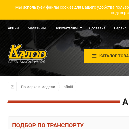
Мы используем файлы cookies для Вашего удобства пользо
подтверж
Акции
Магазины
Покупателям
Доставка
Сервис
КАТАЛОГ ТОВ
По марке и модели
Infiniti
А
ПО ТРАНСПОРТУ