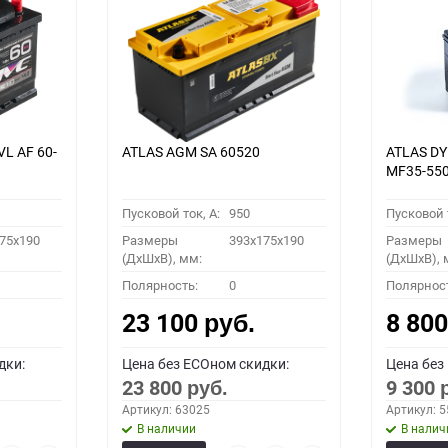
VL АF 60-
ATLAS AGM SA 60520
ATLAS D
MF35-55
Пусковой ток, A:
950
Пусковой т
75x190
Размеры
393x175x190
Размеры
(ДхШхВ), мм:
(ДхШхВ), 
Полярность:
0
Полярнос
23 100
8 80
руб.
дки:
Цена без ECOном скидки:
Цена без
23 800
9 300
руб.
Артикул: 63025
Артикул: 
В наличии
В налич