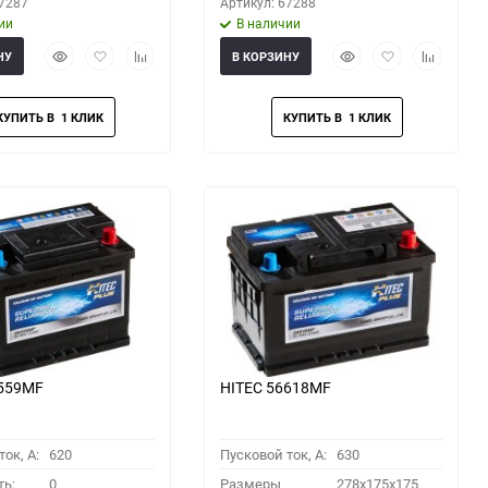
67287
Артикул: 67288
ии
В наличии
Быстрый
Добавить
Добавить
Быстрый
Добавить
Добавить
НУ
В КОРЗИНУ
просмотр
в
к
просмотр
в
к
избранное
сравнению
избранное
сравнени
6559MF
HITEC 56618MF
ок, A:
620
Пусковой ток, A:
630
ть:
0
Размеры
278x175x175