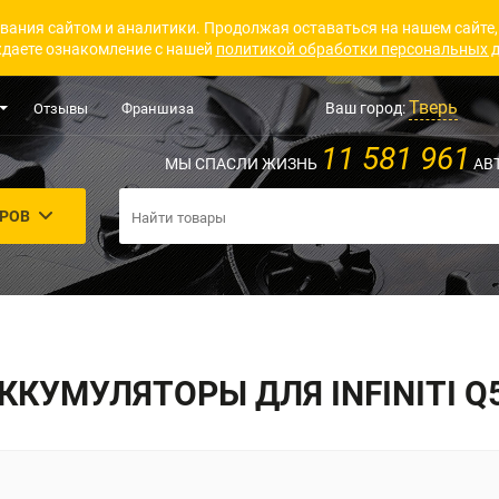
вания сайтом и аналитики. Продолжая оставаться на нашем сайте,
даете ознакомление с нашей
политикой обработки персональных 
Тверь
Ваш город:
Отзывы
Франшиза
11 581 961
МЫ СПАСЛИ ЖИЗНЬ
АВ
АРОВ
ККУМУЛЯТОРЫ ДЛЯ INFINITI Q