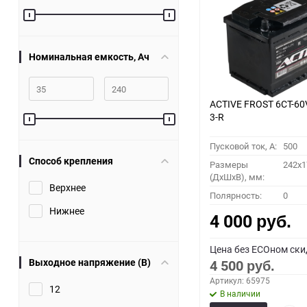
60
90
Номинальная емкость, Ач
150
ACTIVE FROST 6СТ-60
3-R
Пусковой ток, A:
500
Способ крепления
Размеры
242x1
(ДхШхВ), мм:
Верхнее
Полярность:
0
Нижнее
4 000
руб.
Цена без ECOном ски
Выходное напряжение (В)
4 500
руб.
Артикул: 65975
12
В наличии