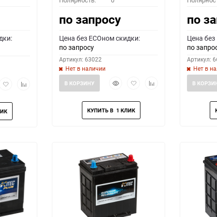
Полярность:
0
Полярнос
по запросу
по з
дки:
Цена без ECOном скидки:
Цена без
по запросу
по запро
Артикул: 63022
Артикул: 
Нет в наличии
Нет в н
Быстрый
Добавить
Добавить
рый
Добавить
Добавить
В КОРЗИНУ
В КОРЗИ
просмотр
в
к
мотр
в
к
избранное
сравнению
избранное
сравнению