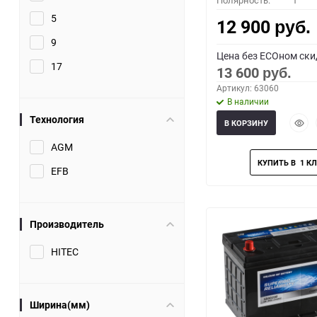
Полярность:
1
5
12 900
руб.
9
Цена без ECOном ски
17
13 600
руб.
Артикул: 63060
В наличии
Технология
Быст
В КОРЗИНУ
прос
AGM
EFB
Производитель
HITEC
Ширина(мм)