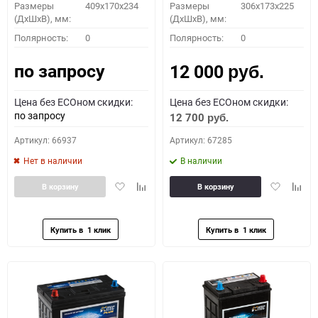
Размеры
409x170x234
Размеры
306x173x225
(ДхШхВ), мм:
(ДхШхВ), мм:
Полярность:
0
Полярность:
0
по запросу
12 000
руб.
Цена без ECOном скидки:
Цена без ECOном скидки:
по запросу
12 700
руб.
Артикул: 66937
Артикул: 67285
Нет в наличии
В наличии
Добавить
Добавить
Добавить
Доба
В корзину
В корзину
в
к
в
к
избранное
сравнению
избранное
сравн