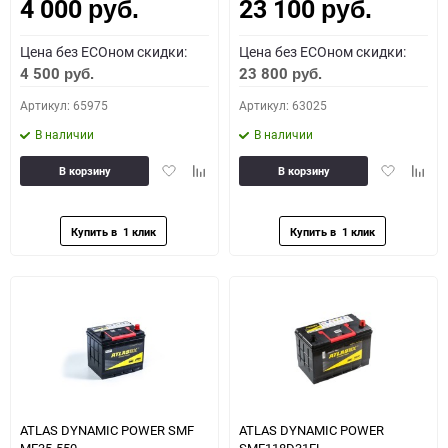
4 000
23 100
Как определить полярность?
руб.
руб.
Цена без ECOном скидки:
Цена без ECOном скидки:
0 - обратная
1 - прямая
3 - обратная
4 - прямая
4 500
23 800
руб.
руб.
Артикул: 65975
Артикул: 63025
В наличии
В наличии
Добавить
Добавить
Добавить
Доба
В корзину
В корзину
в
к
в
к
избранное
сравнению
избранное
сравн
ATLAS DYNAMIC POWER SMF
ATLAS DYNAMIC POWER