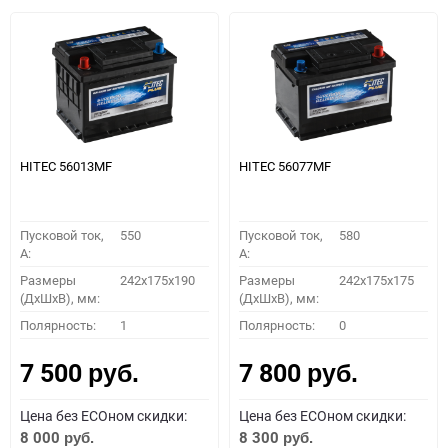
HITEC 56013MF
HITEC 56077MF
Пусковой ток,
550
Пусковой ток,
580
A:
A:
Размеры
242x175x190
Размеры
242x175x175
(ДхШхВ), мм:
(ДхШхВ), мм:
Полярность:
1
Полярность:
0
7 500
7 800
руб.
руб.
Цена без ECOном скидки:
Цена без ECOном скидки:
8 000
8 300
руб.
руб.