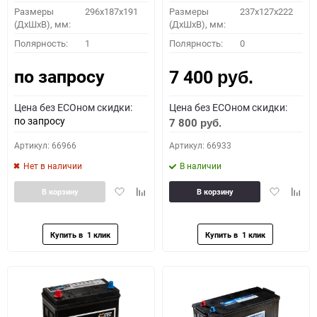
Размеры
296х187х191
Размеры
237x127x222
(ДхШхВ), мм:
(ДхШхВ), мм:
Полярность:
1
Полярность:
0
по запросу
7 400
руб.
Цена без ECOном скидки:
Цена без ECOном скидки:
по запросу
7 800
руб.
Артикул: 66966
Артикул: 66933
Нет в наличии
В наличии
Добавить
Добавить
Добавить
Доба
В корзину
В корзину
в
к
в
к
избранное
сравнению
избранное
сравн