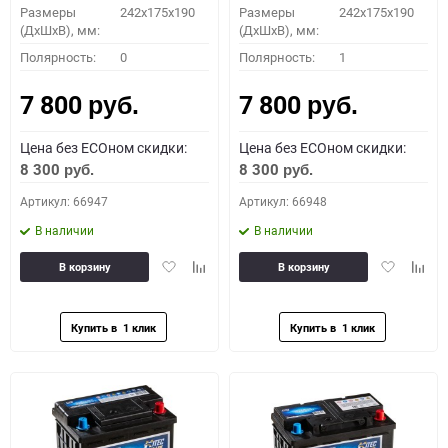
Размеры
242x175x190
Размеры
242x175x190
(ДхШхВ), мм:
(ДхШхВ), мм:
Полярность:
0
Полярность:
1
7 800
7 800
руб.
руб.
Цена без ECOном скидки:
Цена без ECOном скидки:
8 300
8 300
руб.
руб.
Артикул: 66947
Артикул: 66948
В наличии
В наличии
Добавить
Добавить
Добавить
Доба
В корзину
В корзину
в
к
в
к
избранное
сравнению
избранное
сравн