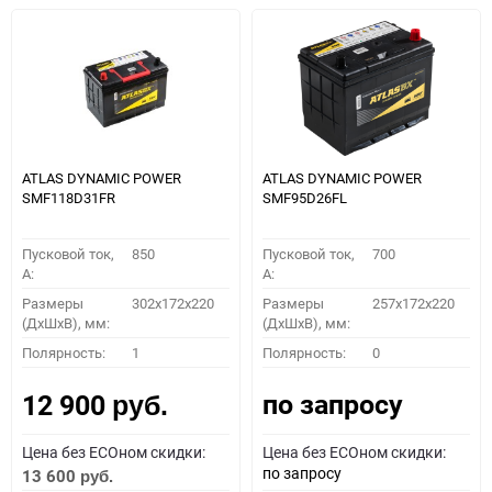
ATLAS DYNAMIC POWER
ATLAS DYNAMIC POWER
SMF118D31FR
SMF95D26FL
Пусковой ток,
850
Пусковой ток,
700
A:
A:
Размеры
302x172x220
Размеры
257x172x220
(ДхШхВ), мм:
(ДхШхВ), мм:
Полярность:
1
Полярность:
0
по запросу
12 900
руб.
Цена без ECOном скидки:
Цена без ECOном скидки:
по запросу
13 600
руб.