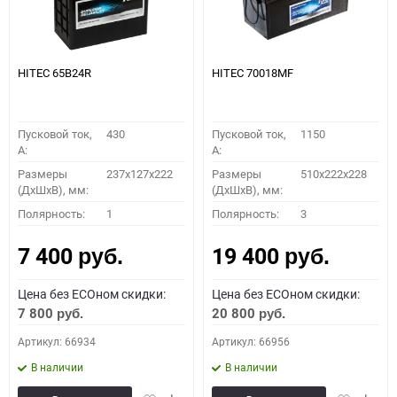
HITEC 65B24R
HITEC 70018MF
Пусковой ток,
430
Пусковой ток,
1150
A:
A:
Размеры
237x127x222
Размеры
510x222x228
(ДхШхВ), мм:
(ДхШхВ), мм:
Полярность:
1
Полярность:
3
7 400
19 400
руб.
руб.
Цена без ECOном скидки:
Цена без ECOном скидки:
7 800
20 800
руб.
руб.
Артикул: 66934
Артикул: 66956
В наличии
В наличии