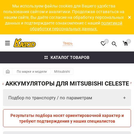
Мы используем файлы cookies для Вашего удобства
пользования сайтом и аналитики. Продолжая оставаться на
нашем сайте, Вы даёте согласие на обработку персональных
данных и подтверждаете ознакомление с нашей
политикой
обработки персональных данных.
0
0
Тверь
КАТАЛОГ ТОВАРОВ
По марке и модели
Mitsubishi
АККУМУЛЯТОРЫ ДЛЯ MITSUBISHI CELESTE
Подбор по транспорту / по параметрам
Результаты подбора носят ориентировочной характер и
ПО ПАРАМЕТРАМ
ПО ТРАНСПОРТУ
требуют подтверждения у наших специалистов