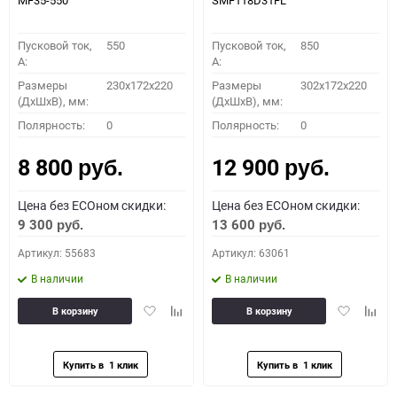
MF35-550
SMF118D31FL
Пусковой ток,
550
Пусковой ток,
850
A:
A:
Размеры
230x172x220
Размеры
302x172x220
(ДхШхВ), мм:
(ДхШхВ), мм:
Полярность:
0
Полярность:
0
8 800
12 900
руб.
руб.
Цена без ECOном скидки:
Цена без ECOном скидки:
9 300
13 600
руб.
руб.
Артикул: 55683
Артикул: 63061
В наличии
В наличии
Добавить
Добавить
Добавить
Доба
В корзину
В корзину
в
к
в
к
избранное
сравнению
избранное
сравн