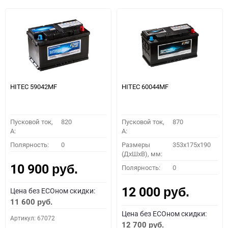
HITEC 59042MF
HITEC 60044MF
Пусковой ток,
820
Пусковой ток,
870
A:
A:
Полярность:
0
Размеры
353x175x190
(ДхШхВ), мм:
10 900
Полярность:
0
руб.
12 000
Цена без ECOном скидки:
руб.
11 600
руб.
Цена без ECOном скидки:
Артикул: 67072
12 700
руб.