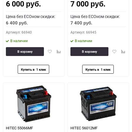
6 000
7 000
руб.
руб.
Цена без ECOном скидки:
Цена без ECOном скидки:
6 400
7 400
руб.
руб.
Артикул: 66940
Артикул: 66945
В наличии
В наличии
Добавить
Добавить
Добавить
Доба
В корзину
В корзину
в
к
в
к
избранное
сравнению
избранное
сравн
HITEC 55066MF
HITEC 56012MF