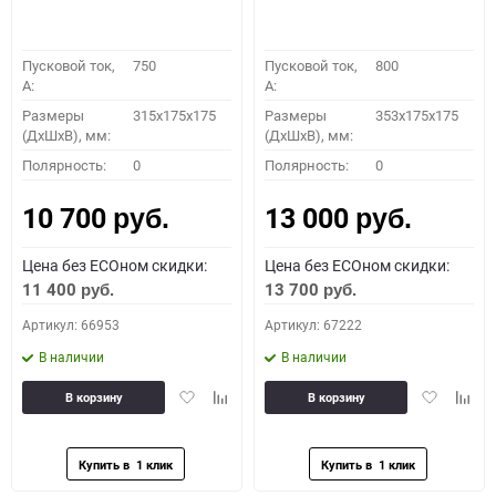
Пусковой ток,
750
Пусковой ток,
800
A:
A:
Размеры
315x175x175
Размеры
353x175x175
(ДхШхВ), мм:
(ДхШхВ), мм:
Полярность:
0
Полярность:
0
10 700
13 000
руб.
руб.
Цена без ECOном скидки:
Цена без ECOном скидки:
11 400
13 700
руб.
руб.
Артикул: 66953
Артикул: 67222
В наличии
В наличии
Добавить
Добавить
Добавить
Доба
В корзину
В корзину
в
к
в
к
избранное
сравнению
избранное
сравн