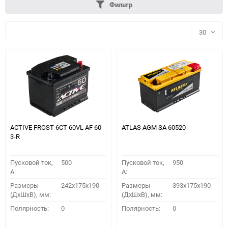
Фильтр
30
30
60
90
150
ACTIVE FROST 6СТ-60VL АF 60-
ATLAS AGM SA 60520
3-R
Пусковой ток,
500
Пусковой ток,
950
A:
A:
Размеры
242x175x190
Размеры
393x175x190
(ДхШхВ), мм:
(ДхШхВ), мм:
ПОДОБРАТЬ
Полярность:
0
Полярность:
0