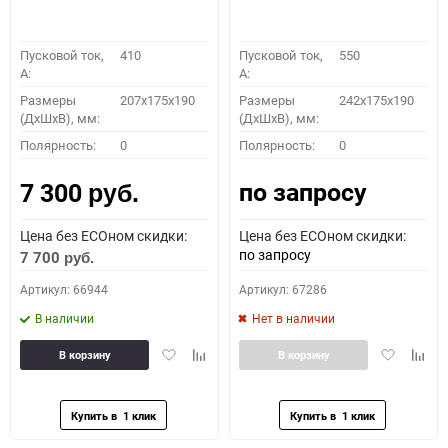
Пусковой ток,
410
Пусковой ток,
550
A:
A:
Размеры
207x175x190
Размеры
242x175x190
(ДхШхВ), мм:
(ДхШхВ), мм:
Полярность:
0
Полярность:
0
по запросу
7 300
руб.
Цена без ECOном скидки:
Цена без ECOном скидки:
по запросу
7 700
руб.
Артикул: 66944
Артикул: 67286
В наличии
Нет в наличии
Добавить
Добавить
Добавить
Доба
В корзину
В корзину
в
к
в
к
избранное
сравнению
избранное
сравн