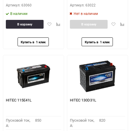
Артикул: 63060
Артикул: 63022
В наличии
Нет в наличии
Добавить
Добавить
Добавить
Доба
В корзину
В корзину
в
к
в
к
избранное
сравнению
избранное
сравн
HITEC 115E41L
HITEC 130D31L
Пусковой ток,
850
Пусковой ток,
820
A:
A: