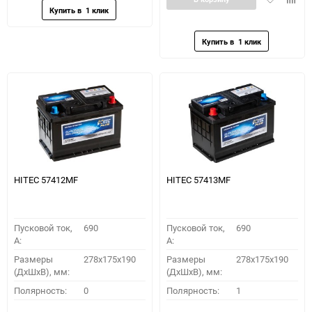
в
к
избранное
сравн
HITEC 57412MF
HITEC 57413MF
Пусковой ток,
690
Пусковой ток,
690
A:
A:
Размеры
278x175x190
Размеры
278x175x190
(ДхШхВ), мм:
(ДхШхВ), мм:
Полярность:
0
Полярность:
1