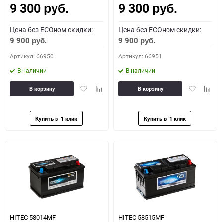
9 300
9 300
руб.
руб.
Цена без ECOном скидки:
Цена без ECOном скидки:
9 900
9 900
руб.
руб.
Артикул: 66950
Артикул: 66951
В наличии
В наличии
Добавить
Добавить
Добавить
Доба
В корзину
В корзину
в
к
в
к
избранное
сравнению
избранное
сравн
HITEC 58014MF
HITEC 58515MF