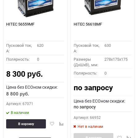
HITEC 56559MF
HITEC 56618MF
Пусковой ток,
620
Пусковой ток,
630
A:
A:
Полярность:
0
Размеры
278x175x175
(ДхШхВ), мм:
8 300
Полярность:
0
руб.
по запросу
Цена без ECOном скидки:
8 800
руб.
Цена без ECOном скидки:
Артикул: 67071
по запросу
В наличии
Артикул: 66952
Добавить
Добавить
В корзину
Нет в наличии
в
к
избранное
сравнению
Добавить
Доба
В корзину