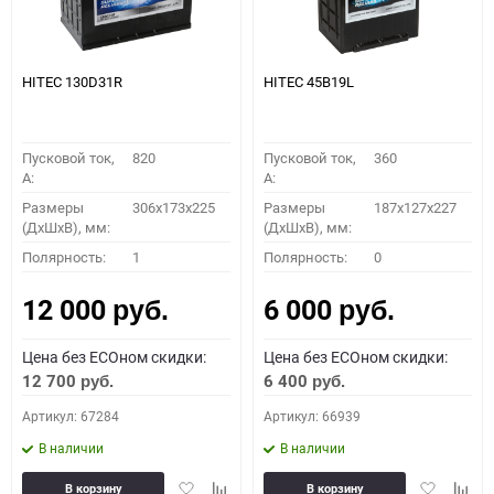
HITEC 130D31R
HITEC 45B19L
Пусковой ток,
820
Пусковой ток,
360
A:
A:
Размеры
306x173x225
Размеры
187x127x227
(ДхШхВ), мм:
(ДхШхВ), мм:
Полярность:
1
Полярность:
0
12 000
6 000
руб.
руб.
Цена без ECOном скидки:
Цена без ECOном скидки:
12 700
6 400
руб.
руб.
Артикул: 67284
Артикул: 66939
В наличии
В наличии
Добавить
Добавить
Добавить
Доба
В корзину
В корзину