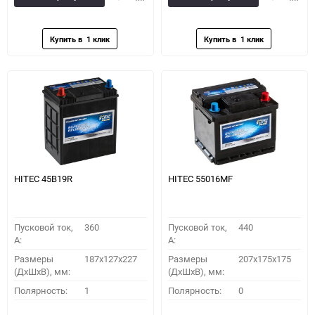
в
к
в
к
избранное
сравнению
избранное
сравн
HITEC 45B19R
HITEC 55016MF
Пусковой ток,
360
Пусковой ток,
440
A:
A:
Размеры
187x127x227
Размеры
207x175x175
(ДхШхВ), мм:
(ДхШхВ), мм:
Полярность:
1
Полярность:
0