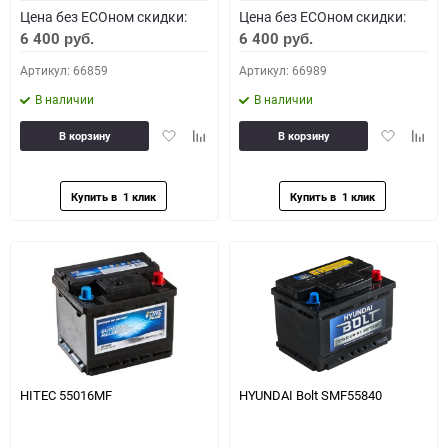
Цена без ECOном скидки:
Цена без ECOном скидки:
6 400
6 400
руб.
руб.
Артикул: 66859
Артикул: 66989
В наличии
В наличии
Добавить
Добавить
Добавить
Доба
В корзину
В корзину
в
к
в
к
избранное
сравнению
избранное
сравн
HITEC 55016MF
HYUNDAI Bolt SMF55840