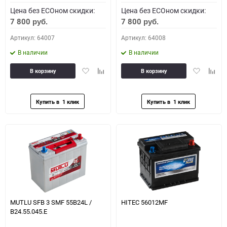
Цена без ECOном скидки:
Цена без ECOном скидки:
7 800
7 800
руб.
руб.
Артикул: 64007
Артикул: 64008
В наличии
В наличии
Добавить
Добавить
Добавить
Доба
В корзину
В корзину
в
к
в
к
избранное
сравнению
избранное
сравн
MUTLU SFB 3 SMF 55B24L /
HITEC 56012MF
B24.55.045.E