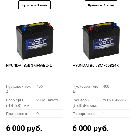
HYUNDAI Bolt SMF65B24L
HYUNDAI Bolt SMF65B24R
Пусковой ток,
400
Пусковой ток,
400
A:
A:
Размеры
238х134х225
Размеры
238х134х225
(ДхШхВ), мм:
(ДхШхВ), мм:
Полярность:
0
Полярность:
1
6 000
6 000
руб.
руб.