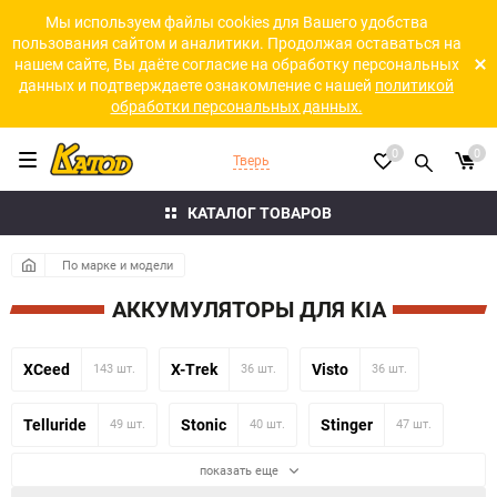
Мы используем файлы cookies для Вашего удобства
пользования сайтом и аналитики. Продолжая оставаться на
нашем сайте, Вы даёте согласие на обработку персональных
данных и подтверждаете ознакомление с нашей
политикой
обработки персональных данных.
0
0
Тверь
КАТАЛОГ ТОВАРОВ
По марке и модели
АККУМУЛЯТОРЫ ДЛЯ KIA
XCeed
X-Trek
Visto
143 шт.
36 шт.
36 шт.
Telluride
Stonic
Stinger
49 шт.
40 шт.
47 шт.
показать еще