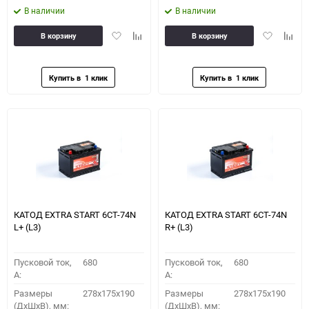
В наличии
В наличии
Добавить
Добавить
Добавить
Доба
В корзину
В корзину
в
к
в
к
избранное
сравнению
избранное
сравн
КАТОД EXTRA START 6СТ-74N
КАТОД EXTRA START 6СТ-74N
L+ (L3)
R+ (L3)
Пусковой ток,
680
Пусковой ток,
680
A:
A:
Размеры
278x175x190
Размеры
278x175x190
(ДхШхВ), мм:
(ДхШхВ), мм: