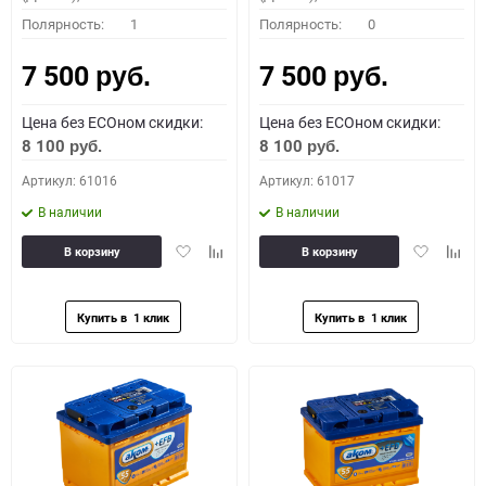
Полярность:
1
Полярность:
0
7 500
7 500
руб.
руб.
Цена без ECOном скидки:
Цена без ECOном скидки:
8 100
8 100
руб.
руб.
Артикул: 61016
Артикул: 61017
В наличии
В наличии
Добавить
Добавить
Добавить
Доба
В корзину
В корзину
в
к
в
к
избранное
сравнению
избранное
сравн