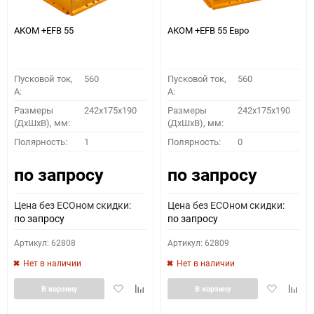
АКОМ +EFB 55
АКОМ +EFB 55 Евро
Пусковой ток,
560
Пусковой ток,
560
A:
A:
Размеры
242x175x190
Размеры
242x175x190
(ДхШхВ), мм:
(ДхШхВ), мм:
Полярность:
1
Полярность:
0
по запросу
по запросу
Цена без ECOном скидки:
Цена без ECOном скидки:
по запросу
по запросу
Артикул: 62808
Артикул: 62809
Нет в наличии
Нет в наличии
Добавить
Добавить
Добавить
Доба
В корзину
В корзину
в
к
в
к