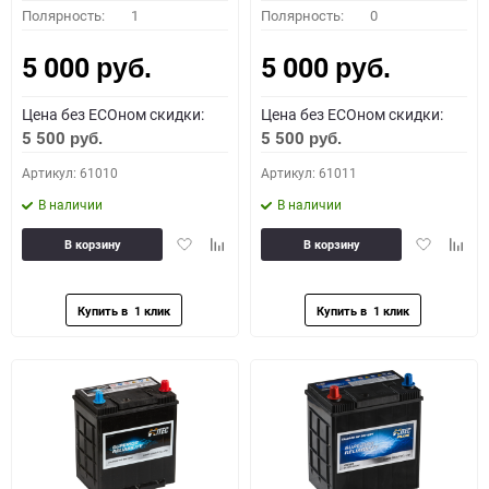
Полярность:
1
Полярность:
0
5 000
5 000
руб.
руб.
Цена без ECOном скидки:
Цена без ECOном скидки:
5 500
5 500
руб.
руб.
Артикул: 61010
Артикул: 61011
В наличии
В наличии
Добавить
Добавить
Добавить
Доба
В корзину
В корзину
в
к
в
к
избранное
сравнению
избранное
сравн