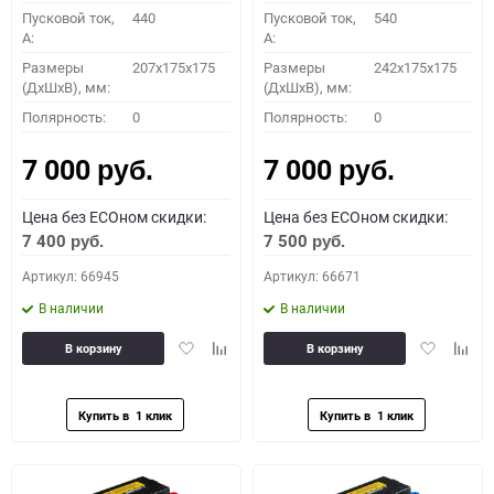
Пусковой ток,
440
Пусковой ток,
540
A:
A:
Размеры
207x175x175
Размеры
242x175x175
(ДхШхВ), мм:
(ДхШхВ), мм:
Полярность:
0
Полярность:
0
7 000
7 000
руб.
руб.
Цена без ECOном скидки:
Цена без ECOном скидки:
7 400
7 500
руб.
руб.
Артикул: 66945
Артикул: 66671
В наличии
В наличии
Добавить
Добавить
Добавить
Доба
В корзину
В корзину
в
к
в
к
избранное
сравнению
избранное
сравн