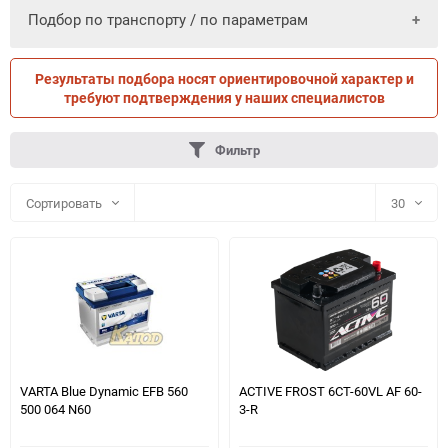
Подбор по транспорту / по параметрам
Результаты подбора носят ориентировочной характер и
ПО ПАРАМЕТРАМ
ПО ТРАНСПОРТУ
требуют подтверждения у наших специалистов
Фильтр
Сортировать
30
30
60
90
150
VARTA Blue Dynamic EFB 560
ACTIVE FROST 6СТ-60VL АF 60-
500 064 N60
3-R