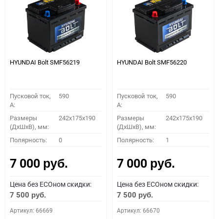
HYUNDAI Bolt SMF56219
HYUNDAI Bolt SMF56220
Пусковой ток,
590
Пусковой ток,
590
A:
A:
Размеры
242x175x190
Размеры
242x175x190
(ДхШхВ), мм:
(ДхШхВ), мм:
Полярность:
0
Полярность:
1
7 000
7 000
руб.
руб.
Цена без ECOном скидки:
Цена без ECOном скидки:
7 500
7 500
руб.
руб.
Артикул: 66669
Артикул: 66670