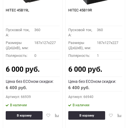
HITEC 45B19L
HITEC 45B19R
Пусковой ток,
360
Пусковой ток,
360
A:
A:
Размеры
187x127x227
Размеры
187x127x227
(ДхШхВ), мм:
(ДхШхВ), мм:
Полярность:
0
Полярность:
1
6 000
6 000
руб.
руб.
Цена без ECOном скидки:
Цена без ECOном скидки:
6 400
6 400
руб.
руб.
Артикул: 66939
Артикул: 66940
В наличии
В наличии
Добавить
Добавить
Добавить
Доба
В корзину
В корзину
в
к
в
к
избранное
сравнению
избранное
сравн