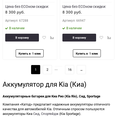
Цена без ECOном скидки:
Цена без ECOном скидки:
8 300
8 300
руб.
руб.
Артикул: 67288
Артикул: 66947
В наличии
В наличии
Добавить
Добавить
Добавить
Доба
В корзину
В корзину
в
к
в
к
избранное
сравнению
избранное
сравн
...
1
2
16
→
Аккумулятор для Kia (Киа)
Аккумуляторные батареи для Киа Рио (Kia Rio), Сид, Sportage
Компания «Катод» предлагает надежные аккумуляторы отличного
качества для автомобилей Kia. Отличным спросом пользуются
аккумуляторы Киа
Сид
,
Спортейдж
(Kia Sportage).