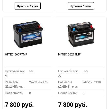
избранное
сравнению
избранное
сравн
HITEC 56077MF
HITEC 56219MF
Пусковой ток,
580
Пусковой ток,
550
A:
A:
Размеры
242x175x175
Размеры
242x175x190
(ДхШхВ), мм:
(ДхШхВ), мм:
Полярность:
0
Полярность:
0
7 800
7 800
руб.
руб.