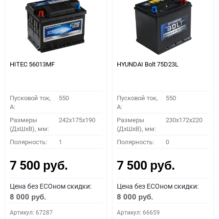
HITEC 56013MF
HYUNDAI Bolt 75D23L
Пусковой ток,
550
Пусковой ток,
550
A:
A:
Размеры
242x175x190
Размеры
230x172x220
(ДхШхВ), мм:
(ДхШхВ), мм:
Полярность:
1
Полярность:
0
7 500
7 500
руб.
руб.
Цена без ECOном скидки:
Цена без ECOном скидки:
8 000
8 000
руб.
руб.
Артикул: 67287
Артикул: 66659