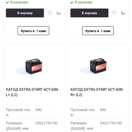
В наличии
В наличии
Добавить
Добавить
Добавить
Доба
В корзину
В корзину
в
к
в
к
избранное
сравнению
избранное
сравн
КАТОД EXTRA START 6СТ-60N
КАТОД EXTRA START 6СТ-60N
L+ (L2)
R+ (L2)
Пусковой ток,
540
Пусковой ток,
540
A:
A:
Размеры
242x175x190
Размеры
242x175x190
(ДхШхВ), мм:
(ДхШхВ), мм: