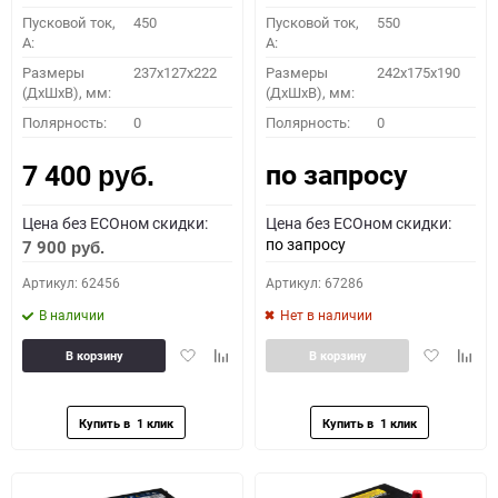
Пусковой ток,
450
Пусковой ток,
550
A:
A:
Размеры
237x127x222
Размеры
242x175x190
(ДхШхВ), мм:
(ДхШхВ), мм:
Полярность:
0
Полярность:
0
по запросу
7 400
руб.
Цена без ECOном скидки:
Цена без ECOном скидки:
по запросу
7 900
руб.
Артикул: 62456
Артикул: 67286
В наличии
Нет в наличии
Добавить
Добавить
Добавить
Доба
В корзину
В корзину
в
к
в
к
избранное
сравнению
избранное
сравн