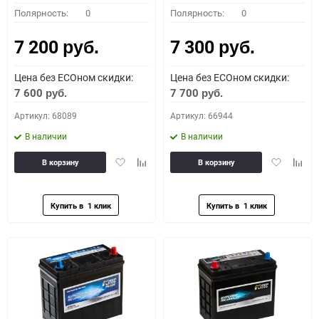
Полярность:
0
Полярность:
0
7 200
7 300
руб.
руб.
Цена без ECOном скидки:
Цена без ECOном скидки:
7 600
7 700
руб.
руб.
Артикул: 68089
Артикул: 66944
В наличии
В наличии
Добавить
Добавить
Добавить
Доба
В корзину
В корзину
в
к
в
к
избранное
сравнению
избранное
сравн