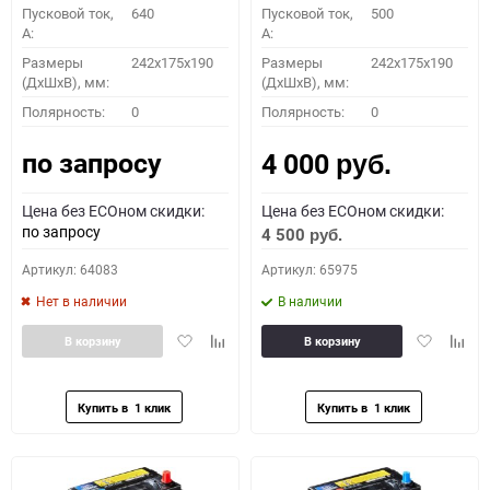
Пусковой ток,
640
Пусковой ток,
500
A:
A:
Размеры
242x175x190
Размеры
242x175x190
(ДхШхВ), мм:
(ДхШхВ), мм:
ПОДОБРАТЬ
Полярность:
0
Полярность:
0
по запросу
4 000
Как определить полярность?
руб.
Цена без ECOном скидки:
Цена без ECOном скидки:
0 - обратная
1 - прямая
3 - обратная
4 - прямая
по запросу
4 500
руб.
Артикул: 64083
Артикул: 65975
Нет в наличии
В наличии
Добавить
Добавить
Добавить
Доба
В корзину
В корзину
в
к
в
к
избранное
сравнению
избранное
сравн