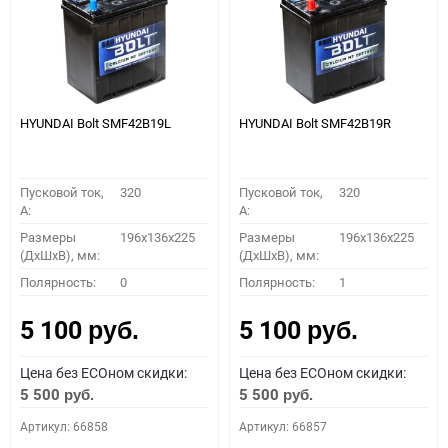
HYUNDAI Bolt SMF42B19L
HYUNDAI Bolt SMF42B19R
Пусковой ток,
320
Пусковой ток,
320
A:
A:
Размеры
196х136х225
Размеры
196х136х225
(ДхШхВ), мм:
(ДхШхВ), мм:
Полярность:
0
Полярность:
1
5 100
5 100
руб.
руб.
Цена без ECOном скидки:
Цена без ECOном скидки:
5 500
5 500
руб.
руб.
Артикул: 66858
Артикул: 66857