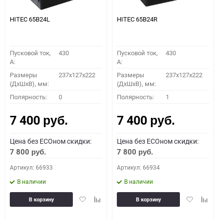
HITEC 65B24L
HITEC 65B24R
Пусковой ток,
430
Пусковой ток,
430
A:
A:
Размеры
237x127x222
Размеры
237x127x222
(ДхШхВ), мм:
(ДхШхВ), мм:
Полярность:
0
Полярность:
1
7 400
7 400
руб.
руб.
Цена без ECOном скидки:
Цена без ECOном скидки:
7 800
7 800
руб.
руб.
Артикул: 66933
Артикул: 66934
В наличии
В наличии
Добавить
Добавить
Добавить
Доба
В корзину
В корзину
в
к
в
к
избранное
сравнению
избранное
сравн