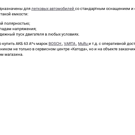
едназначены для
легковых автомобилей
со стандартным оснащением и 
такой емкости:
ой полярностью;
епадам напряжения;
дежный пуск двигателя в любых условиях.
 купить АКБ 63 А*ч марок
BOSCH
,
VARTA
,
Multu
и т.д. с оперативной до
ком не только в сервисном центре «Катода», но и на объекте заказчик
ом магазина.