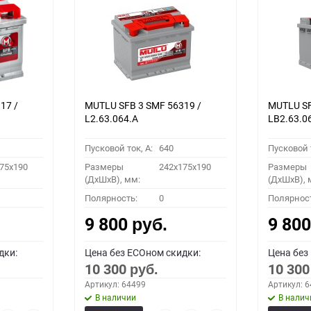
17 /
MUTLU SFB 3 SMF 56319 /
MUTLU SF
L2.63.064.А
LB2.63.0
Пусковой ток, A:
640
Пусковой т
75x190
Размеры
242x175x190
Размеры
(ДхШхВ), мм:
(ДхШхВ), 
Полярность:
0
Полярнос
9 800
9 80
руб.
дки:
Цена без ECOном скидки:
Цена без
10 300
10 30
руб.
Артикул: 64499
Артикул: 
В наличии
В налич