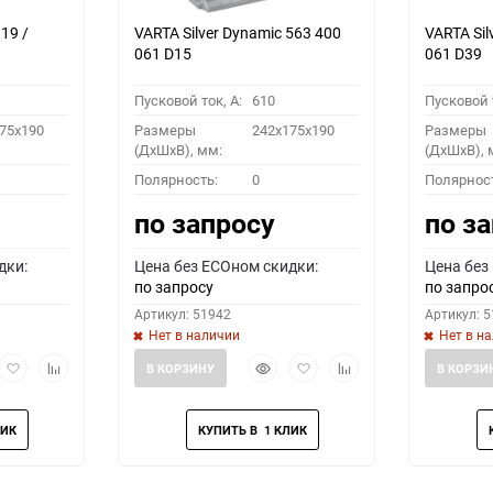
19 /
VARTA Silver Dynamic 563 400
VARTA Sil
061 D15
061 D39
Пусковой ток, A:
610
Пусковой т
75x190
Размеры
242x175x190
Размеры
(ДхШхВ), мм:
(ДхШхВ), 
Полярность:
0
Полярнос
по запросу
по з
дки:
Цена без ECOном скидки:
Цена без
по запросу
по запро
Артикул: 51942
Артикул: 
Нет в наличии
Нет в н
рый
Добавить
Добавить
Быстрый
Добавить
Добавить
В КОРЗИНУ
В КОРЗИ
мотр
в
к
просмотр
в
к
избранное
сравнению
избранное
сравнению