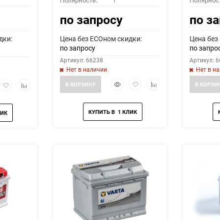
Полярность:
1
Полярнос
по запросу
по з
дки:
Цена без ECOном скидки:
Цена без
по запросу
по запро
Артикул: 66238
Артикул: 
Нет в наличии
Нет в н
Быстрый
Добавить
Добавить
рый
Добавить
Добавить
В КОРЗИНУ
В КОРЗИ
просмотр
в
к
мотр
в
к
избранное
сравнению
избранное
сравнению