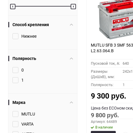
Способ крепления
Нижнее
MUTLU SFB 3 SMF 563
L2.63.064.B
Полярность
Пусковой ток, A:
640
0
Размеры
242x1
(ДхШхВ), мм:
1
Полярность:
1
9 300
руб.
Марка
Цена без ECOном ски
MUTLU
9 800
руб.
Артикул: 64489
VARTA
В наличии