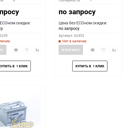
ть:
0
Полярность:
1
апросу
по запросу
 ECOном скидки:
Цена без ECOном скидки:
су
по запросу
66239
Артикул: 62453
аличии
Нет в наличии
Быстрый
Добавить
Добавить
Быстрый
Добавить
Добавить
НУ
В КОРЗИНУ
просмотр
в
к
просмотр
в
к
избранное
сравнению
избранное
сравнени