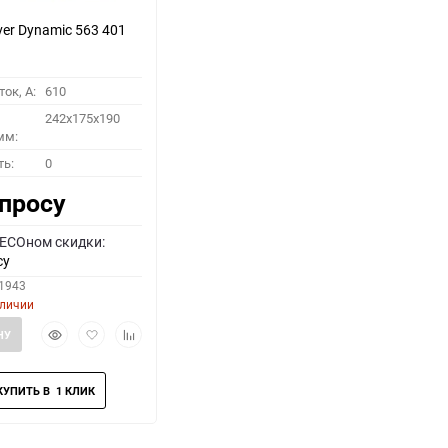
ver Dynamic 563 401
ок, A:
610
242x175x190
мм:
ть:
0
апросу
 ECOном скидки:
су
51943
аличии
Быстрый
Добавить
Добавить
НУ
просмотр
в
к
избранное
сравнению