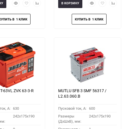
Быстрый
Добавить
Добавить
Быстрый
Добавить
Добавить
НУ
В КОРЗИНУ
просмотр
в
к
просмотр
в
к
избранное
сравнению
избранное
сравнени
Т-63VL ZVK 63-3-R
MUTLU SFB 3 SMF 56317 /
L2.63.060.B
ок, A:
630
Пусковой ток, A:
600
242x175x190
Размеры
242x175x190
мм:
(ДхШхВ), мм: