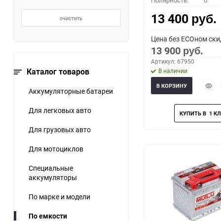
Полярность:
0
13 400
очистить
руб.
Цена без ECOном ски
13 900
руб.
Артикул: 67950
Каталог товаров
В наличии
Быст
В КОРЗИНУ
Аккумуляторные батареи
прос
Для легковых авто
Для грузовых авто
Для мотоциклов
Специальные
аккумуляторы
По марке и модели
По емкости