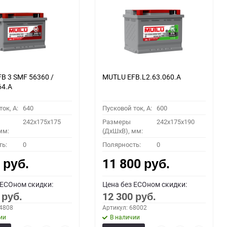
60
90
150
B 3 SMF 56360 /
MUTLU EFB.L2.63.060.A
64.A
ок, A:
640
Пусковой ток, A:
600
242x175x175
Размеры
242х175х190
мм:
(ДхШхВ), мм:
ть:
0
Полярность:
0
0
11 800
руб.
руб.
 ECOном скидки:
Цена без ECOном скидки:
0
12 300
руб.
руб.
64808
Артикул: 68002
ии
В наличии