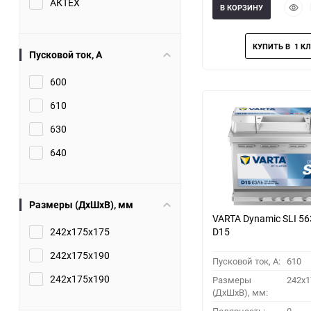
АКТЕХ
Быст
В КОРЗИНУ
прос
Пусковой ток, A
600
610
630
640
Размеры (ДхШхВ), мм
VARTA Dynamic SLI 56
242x175x175
D15
242x175x190
Пусковой ток, A:
610
242х175х190
Размеры
242х1
(ДхШхВ), мм: