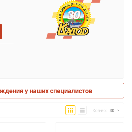
рждения у наших специалистов
Плитка
Компактно
Кол-во:
30
30