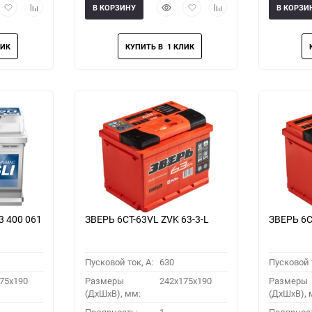
рый
Добавить
Добавить
Быстрый
Добавить
Добавить
В КОРЗИНУ
В КОРЗИ
мотр
в
к
просмотр
в
к
избранное
сравнению
избранное
сравнению
3 400 061
ЗВЕРЬ 6СТ-63VL ZVK 63-3-L
ЗВЕРЬ 6С
Пусковой ток, A:
630
Пусковой т
75х190
Размеры
242x175x190
Размеры
(ДхШхВ), мм:
(ДхШхВ), 