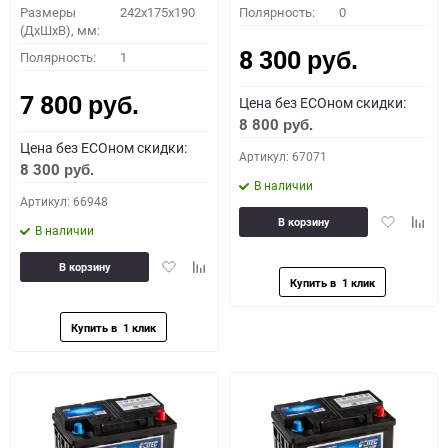
Размеры
242x175x190
Полярность:
0
(ДхШхВ), мм:
8 300
Полярность:
1
руб.
7 800
Цена без ECOном скидки:
руб.
8 800
руб.
Цена без ECOном скидки:
Артикул: 67071
8 300
руб.
В наличии
Артикул: 66948
Добавить
Доба
В корзину
В наличии
в
к
избранное
сравн
Добавить
Добавить
В корзину
в
к
избранное
сравнению