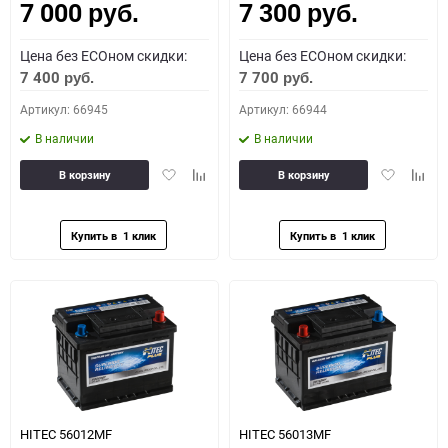
7 000
7 300
руб.
руб.
Цена без ECOном скидки:
Цена без ECOном скидки:
7 400
7 700
руб.
руб.
Артикул: 66945
Артикул: 66944
В наличии
В наличии
Добавить
Добавить
Добавить
Доба
В корзину
В корзину
в
к
в
к
избранное
сравнению
избранное
сравн
HITEC 56012MF
HITEC 56013MF