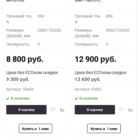
MF35-550
SMF118D31FL
Пусковой ток,
550
Пусковой ток,
850
A:
A:
Размеры
230x172x220
Размеры
302x172x220
(ДхШхВ), мм:
(ДхШхВ), мм:
Полярность:
0
Полярность:
0
8 800
12 900
руб.
руб.
Цена без ECOном скидки:
Цена без ECOном скидки:
9 300
13 600
руб.
руб.
Артикул: 55683
Артикул: 63061
В наличии
В наличии
Добавить
Добавить
Добавить
Доба
В корзину
В корзину
в
к
в
к
избранное
сравнению
избранное
сравн