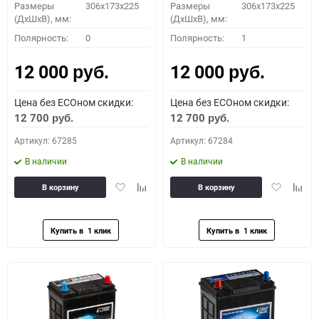
Размеры
306x173x225
Размеры
306x173x225
(ДхШхВ), мм:
(ДхШхВ), мм:
Полярность:
0
Полярность:
1
12 000
12 000
руб.
руб.
Цена без ECOном скидки:
Цена без ECOном скидки:
12 700
12 700
руб.
руб.
Артикул: 67285
Артикул: 67284
В наличии
В наличии
Добавить
Добавить
Добавить
Доба
В корзину
В корзину
в
к
в
к
избранное
сравнению
избранное
сравн