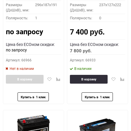
Размеры
296х187х191
Размеры
237x127x222
(ДхШхВ), мм:
(ДхШхВ), мм:
Полярность:
1
Полярность:
0
по запросу
7 400
руб.
Цена без ECOном скидки:
Цена без ECOном скидки:
по запросу
7 800
руб.
Артикул: 66966
Артикул: 66933
Нет в наличии
В наличии
Добавить
Добавить
Добавить
Доба
В корзину
В корзину
в
к
в
к
избранное
сравнению
избранное
сравн