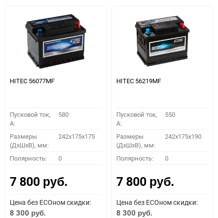
HITEC 56077MF
HITEC 56219MF
Пусковой ток,
580
Пусковой ток,
550
A:
A:
Размеры
242x175x175
Размеры
242x175x190
(ДхШхВ), мм:
(ДхШхВ), мм:
Полярность:
0
Полярность:
0
7 800
7 800
руб.
руб.
Цена без ECOном скидки:
Цена без ECOном скидки:
8 300
8 300
руб.
руб.