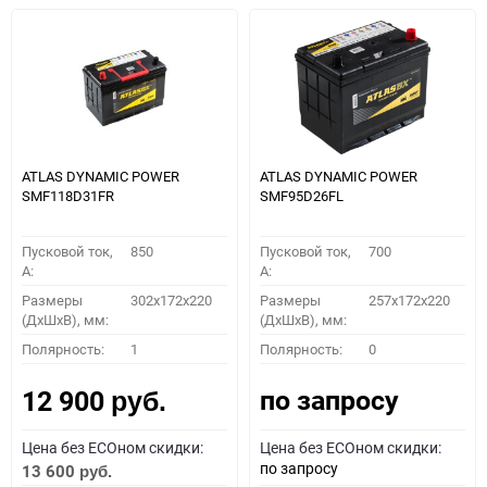
ATLAS DYNAMIC POWER
ATLAS DYNAMIC POWER
SMF118D31FR
SMF95D26FL
Пусковой ток,
850
Пусковой ток,
700
A:
A:
Размеры
302x172x220
Размеры
257x172x220
(ДхШхВ), мм:
(ДхШхВ), мм:
Полярность:
1
Полярность:
0
по запросу
12 900
руб.
Цена без ECOном скидки:
Цена без ECOном скидки:
по запросу
13 600
руб.