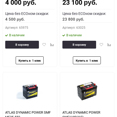
4 000
23 100
Как определить полярность?
руб.
руб.
Цена без ECOном скидки:
Цена без ECOном скидки:
0 - обратная
1 - прямая
3 - обратная
4 - прямая
4 500
23 800
руб.
руб.
Артикул: 65975
Артикул: 63025
В наличии
В наличии
Добавить
Добавить
Добавить
Доба
В корзину
В корзину
в
к
в
к
избранное
сравнению
избранное
сравн
ATLAS DYNAMIC POWER SMF
ATLAS DYNAMIC POWER