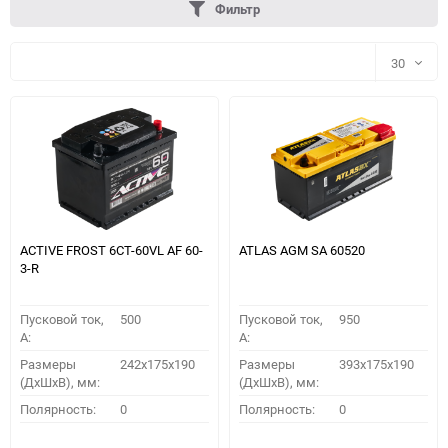
Фильтр
30
30
60
90
150
ACTIVE FROST 6СТ-60VL АF 60-
ATLAS AGM SA 60520
3-R
Пусковой ток,
500
Пусковой ток,
950
A:
A:
Размеры
242x175x190
Размеры
393x175x190
(ДхШхВ), мм:
(ДхШхВ), мм:
ПОДОБРАТЬ
Полярность:
0
Полярность:
0