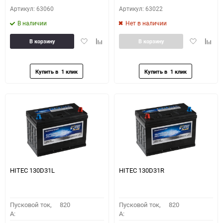
Артикул: 63060
Артикул: 63022
В наличии
Нет в наличии
Добавить
Добавить
Добавить
Доба
В корзину
В корзину
в
к
в
к
избранное
сравнению
избранное
сравн
HITEC 130D31L
HITEC 130D31R
Пусковой ток,
820
Пусковой ток,
820
A:
A: