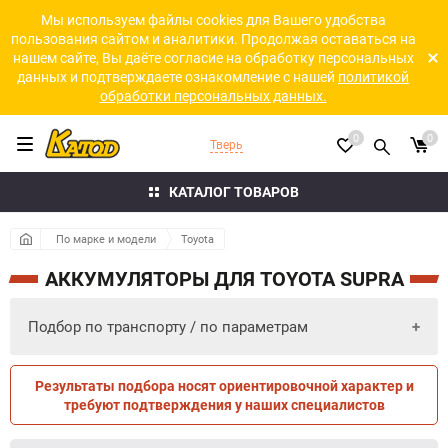
Мы используем файлы cookies для Вашего удобства
пользования сайтом и аналитики. Продолжая оставаться на
нашем сайте, Вы даёте согласие на обработку персональных
данных и подтверждаете ознакомление с нашей
политикой
обработки персональных данных.
0
0
Тверь
КАТАЛОГ ТОВАРОВ
По марке и модели
Toyota
АККУМУЛЯТОРЫ ДЛЯ TOYOTA SUPRA
Подбор по транспорту / по параметрам
Результаты подбора носят ориентировочной характер и
ПО ПАРАМЕТРАМ
ПО ТРАНСПОРТУ
требуют подтверждения у наших специалистов