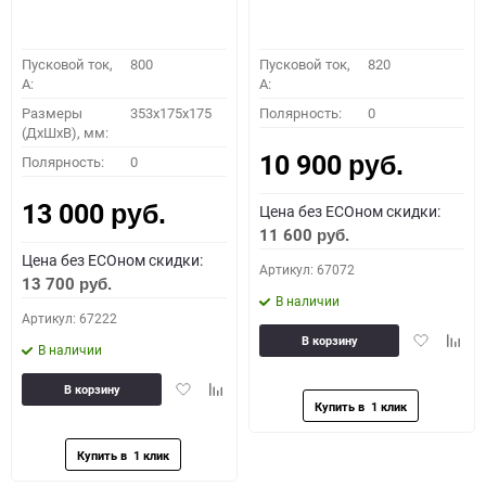
Пусковой ток,
800
Пусковой ток,
820
A:
A:
Размеры
353x175x175
Полярность:
0
(ДхШхВ), мм:
10 900
Полярность:
0
руб.
13 000
Цена без ECOном скидки:
руб.
11 600
руб.
Цена без ECOном скидки:
Артикул: 67072
13 700
руб.
В наличии
Артикул: 67222
Добавить
Доба
В корзину
В наличии
в
к
избранное
сравн
Добавить
Добавить
В корзину
в
к
избранное
сравнению