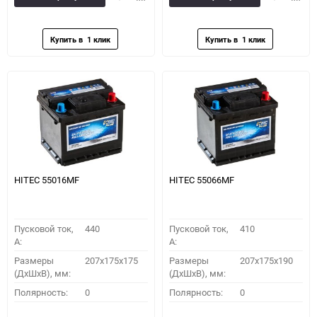
в
к
в
к
избранное
сравнению
избранное
сравн
HITEC 55016MF
HITEC 55066MF
Пусковой ток,
440
Пусковой ток,
410
A:
A:
Размеры
207x175x175
Размеры
207x175x190
(ДхШхВ), мм:
(ДхШхВ), мм:
Полярность:
0
Полярность:
0