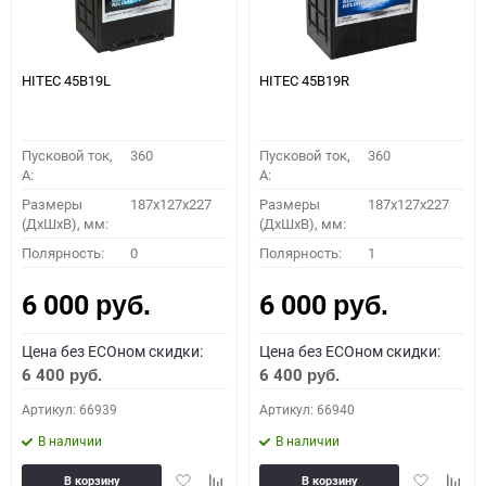
HITEC 45B19L
HITEC 45B19R
Пусковой ток,
360
Пусковой ток,
360
A:
A:
Размеры
187x127x227
Размеры
187x127x227
(ДхШхВ), мм:
(ДхШхВ), мм:
Полярность:
0
Полярность:
1
6 000
6 000
руб.
руб.
Цена без ECOном скидки:
Цена без ECOном скидки:
6 400
6 400
руб.
руб.
Артикул: 66939
Артикул: 66940
В наличии
В наличии
Добавить
Добавить
Добавить
Доба
В корзину
В корзину