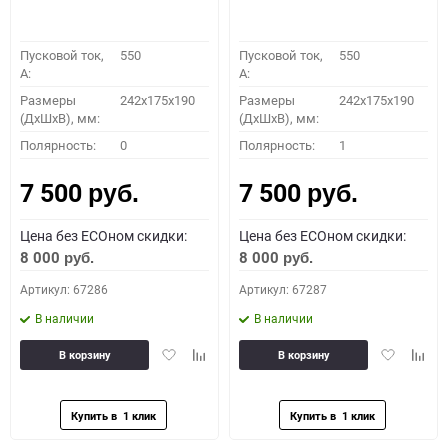
Пусковой ток,
550
Пусковой ток,
550
A:
A:
Размеры
242x175x190
Размеры
242x175x190
(ДхШхВ), мм:
(ДхШхВ), мм:
Полярность:
0
Полярность:
1
7 500
7 500
руб.
руб.
Цена без ECOном скидки:
Цена без ECOном скидки:
8 000
8 000
руб.
руб.
Артикул: 67286
Артикул: 67287
В наличии
В наличии
Добавить
Добавить
Добавить
Доба
В корзину
В корзину
в
к
в
к
избранное
сравнению
избранное
сравн