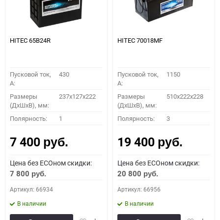
HITEC 65B24R
HITEC 70018MF
Пусковой ток,
430
Пусковой ток,
1150
A:
A:
Размеры
237x127x222
Размеры
510x222x228
(ДхШхВ), мм:
(ДхШхВ), мм:
Полярность:
1
Полярность:
3
7 400
19 400
руб.
руб.
Цена без ECOном скидки:
Цена без ECOном скидки:
7 800
20 800
руб.
руб.
Артикул: 66934
Артикул: 66956
В наличии
В наличии