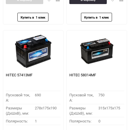
в
к
в
к
избранное
сравнению
избранное
сравн
HITEC 57413MF
HITEC 58014MF
Пусковой ток,
690
Пусковой ток,
750
A:
A:
Размеры
278x175x190
Размеры
315x175x175
(ДхШхВ), мм:
(ДхШхВ), мм:
Полярность:
1
Полярность:
0