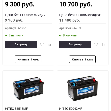
9 300
10 700
руб.
руб.
Цена без ECOном скидки:
Цена без ECOном скидки:
9 900
11 400
руб.
руб.
Артикул: 66951
Артикул: 66953
В наличии
В наличии
Добавить
Добавить
Добавить
Доба
В корзину
В корзину
в
к
в
к
избранное
сравнению
избранное
сравн
HITEC 58515MF
HITEC 59042MF