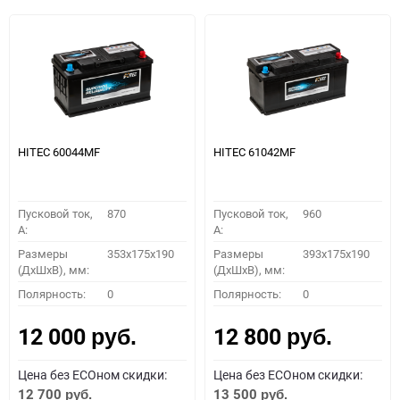
HITEC 60044MF
HITEC 61042MF
Пусковой ток,
870
Пусковой ток,
960
A:
A:
Размеры
353x175x190
Размеры
393x175x190
(ДхШхВ), мм:
(ДхШхВ), мм:
Полярность:
0
Полярность:
0
12 000
12 800
руб.
руб.
Цена без ECOном скидки:
Цена без ECOном скидки:
12 700
13 500
руб.
руб.