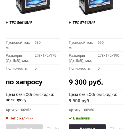
HITEC 56618MF
HITEC 57412MF
Пусковой ток,
630
Пусковой ток,
690
A:
A:
Размеры
278x175x175
Размеры
278x175x190
(ДхШхВ), мм:
(ДхШхВ), мм:
Полярность:
0
Полярность:
0
по запросу
9 300
руб.
Цена без ECOном скидки:
Цена без ECOном скидки:
по запросу
9 900
руб.
Артикул: 66952
Артикул: 66950
Нет в наличии
В наличии
Добавить
Добавить
Добавить
Доба
В корзину
В корзину