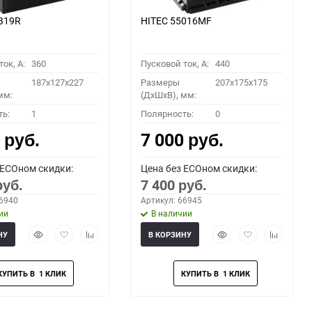
B19R
HITEC 55016MF
ок, A:
360
Пусковой ток, A:
440
187x127x227
Размеры
207x175x175
мм:
(ДхШхВ), мм:
ть:
1
Полярность:
0
0
7 000
руб.
руб.
 ECOном скидки:
Цена без ECOном скидки:
7 400
руб.
руб.
66940
Артикул: 66945
ии
В наличии
Быстрый
Добавить
Добавить
Быстрый
Добавить
Добавить
НУ
В КОРЗИНУ
просмотр
в
к
просмотр
в
к
избранное
сравнению
избранное
сравнени