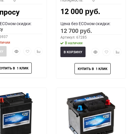
ть:
0
Полярность:
0
12 000
апросу
руб.
 ECOном скидки:
Цена без ECOном скидки:
су
12 700
руб.
66937
Артикул: 67285
аличии
В наличии
Быстрый
Добавить
Добавить
Быстрый
Добавить
Добавить
НУ
В КОРЗИНУ
просмотр
в
к
просмотр
в
к
избранное
сравнению
избранное
сравнени