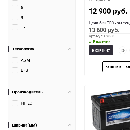
Полярность:
1
5
12 900
руб.
9
Цена без ECOном ски
17
13 600
руб.
Артикул: 63060
В наличии
Технология
Быст
В КОРЗИНУ
прос
AGM
EFB
Производитель
HITEC
Ширина(мм)