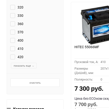
320
330
360
370
400
HITEC 55066MF
410
420
Пусковой ток, A:
410
показать еще
Размеры
207x1
(ДхШхВ), мм:
Полярность:
0
очистить
7 300
руб.
Цена без ECOном ски
7 700
руб.