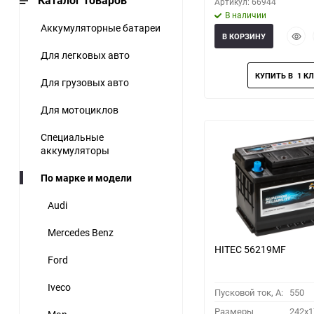
Каталог товаров
Артикул: 66944
В наличии
Аккумуляторные батареи
Быст
В КОРЗИНУ
прос
Для легковых авто
Для грузовых авто
Для мотоциклов
Специальные
аккумуляторы
По марке и модели
Audi
Mercedes Benz
HITEC 56219MF
Ford
Iveco
Пусковой ток, A:
550
Размеры
242x1