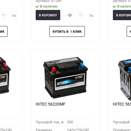
Артикул: 67286
Артикул: 
В наличии
В налич
рый
Добавить
Добавить
Быстрый
Добавить
Добавить
В КОРЗИНУ
В КОРЗИ
мотр
в
к
просмотр
в
к
избранное
сравнению
избранное
сравнению
HITEC 56220MF
HITEC 5
Пусковой ток, A:
550
Пусковой т
75x190
Размеры
242x175x190
Полярнос