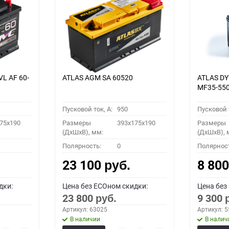
VL АF 60-
ATLAS AGM SA 60520
ATLAS D
MF35-55
Пусковой ток, A:
950
Пусковой т
75x190
Размеры
393x175x190
Размеры
(ДхШхВ), мм:
(ДхШхВ), 
Полярность:
0
Полярнос
23 100
8 80
руб.
дки:
Цена без ECOном скидки:
Цена без
23 800
9 300
руб.
Артикул: 63025
Артикул: 
В наличии
В налич