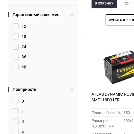
Быст
В КОРЗИНУ
прос
Гарантийный срок, мес.
12
18
24
36
48
Полярность
ATLAS DYNAMIC POW
SMF118D31FR
0
1
Пусковой ток, A:
850
Размеры
302x1
3
(ДхШхВ), мм:
4