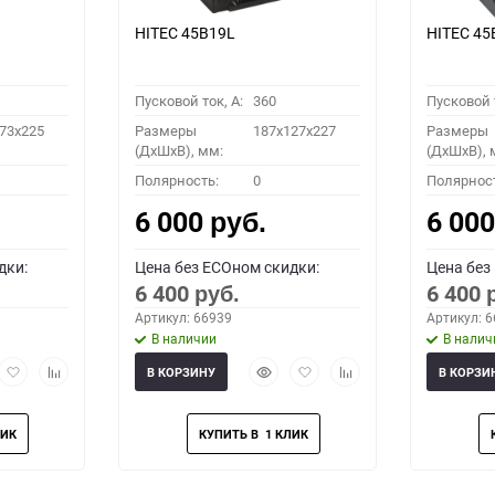
HITEC 45B19L
HITEC 45
Пусковой ток, A:
360
Пусковой т
73x225
Размеры
187x127x227
Размеры
(ДхШхВ), мм:
(ДхШхВ), 
Полярность:
0
Полярнос
6 000
6 00
руб.
дки:
Цена без ECOном скидки:
Цена без
6 400
6 400
руб.
Артикул: 66939
Артикул: 
В наличии
В налич
рый
Добавить
Добавить
Быстрый
Добавить
Добавить
В КОРЗИНУ
В КОРЗИ
мотр
в
к
просмотр
в
к
избранное
сравнению
избранное
сравнению