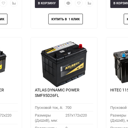
рый
Добавить
Добавить
Быстрый
Добавить
Добавить
В КОРЗИНУ
В КОРЗИ
мотр
в
к
просмотр
в
к
избранное
сравнению
избранное
сравнению
ER
ATLAS DYNAMIC POWER
HITEC 11
SMF95D26FL
Пусковой ток, A:
700
Пусковой т
72x220
Размеры
257x172x220
Размеры
(ДхШхВ), мм:
(ДхШхВ), 