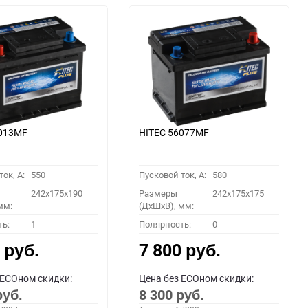
6013MF
HITEC 56077MF
ок, A:
550
Пусковой ток, A:
580
242x175x190
Размеры
242x175x175
мм:
(ДхШхВ), мм:
ть:
1
Полярность:
0
0
7 800
руб.
руб.
 ECOном скидки:
Цена без ECOном скидки:
8 300
руб.
руб.