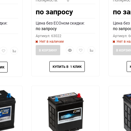
Полярность:
0
Полярнос
по запросу
по з
дки:
Цена без ECOном скидки:
Цена без
по запросу
по запро
Артикул: 63022
Артикул: 
Нет в наличии
Нет в н
Быстрый
Добавить
Добавить
рый
Добавить
Добавить
В КОРЗИНУ
В КОРЗИ
просмотр
в
к
мотр
в
к
избранное
сравнению
избранное
сравнению