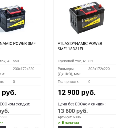
YNAMIC POWER SMF
ATLAS DYNAMIC POWER
0
SMF118D31FL
ок, A:
550
Пусковой ток, A:
850
230x172x220
Размеры
302x172x220
мм:
(ДхШхВ), мм:
ть:
0
Полярность:
0
0
12 900
руб.
руб.
 ECOном скидки:
Цена без ECOном скидки:
13 600
руб.
руб.
55683
Артикул: 63061
ии
В наличии