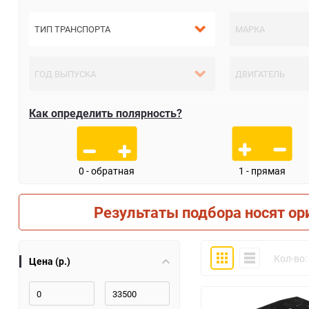
Как определить полярность?
0 - обратная
1 - прямая
Результаты подбора носят ор
Плитка
Компактно
Кол-во:
Цена (р.)
30