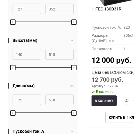
HITEC 130D31R
Пусковой ток, A:
820
Размеры
306x1
Высота(мм)
(ДхШхВ), мм:
Полярность:
1
12 000
руб.
Цена без ECOном ски
12 700
руб.
Длина(мм)
Артикул: 67284
В наличии
Быст
В КОРЗИНУ
прос
Пусковой ток, A