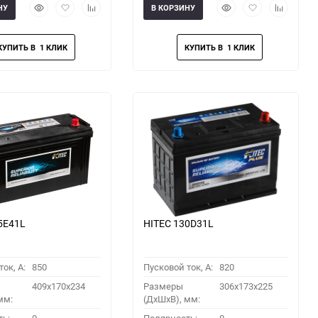
Быстрый
Добавить
Добавить
Быстрый
Добавить
Добавить
НУ
В КОРЗИНУ
просмотр
в
к
просмотр
в
к
избранное
сравнению
избранное
сравнени
5E41L
HITEC 130D31L
ок, A:
850
Пусковой ток, A:
820
409x170x234
Размеры
306x173x225
мм:
(ДхШхВ), мм: