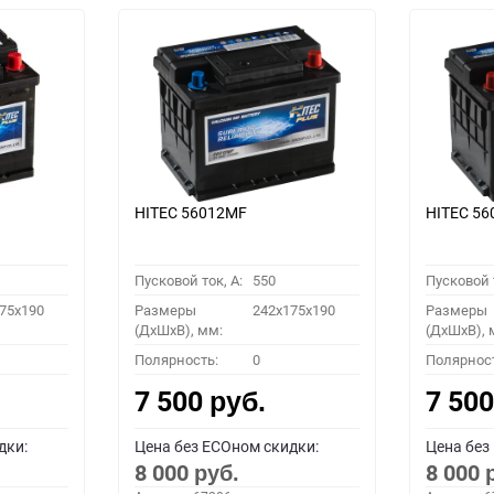
HITEC 56012MF
HITEC 5
Пусковой ток, A:
550
Пусковой т
75x190
Размеры
242x175x190
Размеры
(ДхШхВ), мм:
(ДхШхВ), 
Полярность:
0
Полярнос
7 500
7 50
руб.
дки:
Цена без ECOном скидки:
Цена без
8 000
8 000
руб.