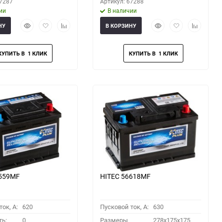
67287
Артикул: 67288
ии
В наличии
Быстрый
Добавить
Добавить
Быстрый
Добавить
Добавить
НУ
В КОРЗИНУ
просмотр
в
к
просмотр
в
к
избранное
сравнению
избранное
сравнени
6559MF
HITEC 56618MF
ок, A:
620
Пусковой ток, A:
630
ть:
0
Размеры
278x175x175