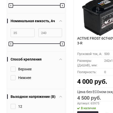
60
90
Номинальная емкость, Ач
150
ACTIVE FROST 6СТ-60
3-R
Пусковой ток, A:
500
Способ крепления
Размеры
242x1
(ДхШхВ), мм:
Верхнее
Полярность:
0
Нижнее
4 000
руб.
Цена без ECOном ски
Выходное напряжение (В)
4 500
руб.
Артикул: 65975
12
В наличии