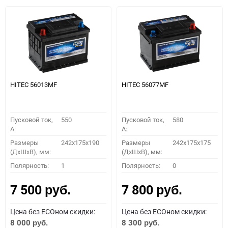
HITEC 56013MF
HITEC 56077MF
Пусковой ток,
550
Пусковой ток,
580
A:
A:
Размеры
242x175x190
Размеры
242x175x175
(ДхШхВ), мм:
(ДхШхВ), мм:
Полярность:
1
Полярность:
0
7 500
7 800
руб.
руб.
Цена без ECOном скидки:
Цена без ECOном скидки:
8 000
8 300
руб.
руб.