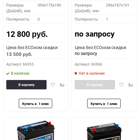
Размеры
393x175x190
Размеры
296х187х191
(ДхШхВ), мм:
(ДхШхВ), мм:
Полярность:
0
Полярность:
1
по запросу
12 800
руб.
Цена без ECOном скидки:
Цена без ECOном скидки:
по запросу
13 500
руб.
Артикул: 66955
Артикул: 66966
В наличии
Нет в наличии
Добавить
Добавить
Добавить
Доба
В корзину
В корзину
в
к
в
к
избранное
сравнению
избранное
сравн