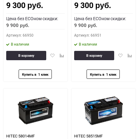
9 300
9 300
руб.
руб.
Цена без ECOном скидки:
Цена без ECOном скидки:
9 900
9 900
руб.
руб.
Артикул: 66950
Артикул: 66951
В наличии
В наличии
Добавить
Добавить
Добавить
Доба
В корзину
В корзину
в
к
в
к
избранное
сравнению
избранное
сравн
HITEC 58014MF
HITEC 58515MF