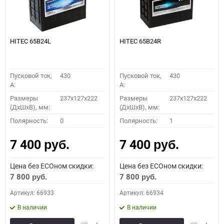
HITEC 65B24L
HITEC 65B24R
Пусковой ток,
430
Пусковой ток,
430
A:
A:
Размеры
237x127x222
Размеры
237x127x222
(ДхШхВ), мм:
(ДхШхВ), мм:
Полярность:
0
Полярность:
1
7 400
7 400
руб.
руб.
Цена без ECOном скидки:
Цена без ECOном скидки:
7 800
7 800
руб.
руб.
Артикул: 66933
Артикул: 66934
В наличии
В наличии