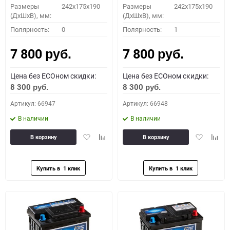
Размеры
242x175x190
Размеры
242x175x190
(ДхШхВ), мм:
(ДхШхВ), мм:
Полярность:
0
Полярность:
1
7 800
7 800
руб.
руб.
Цена без ECOном скидки:
Цена без ECOном скидки:
8 300
8 300
руб.
руб.
Артикул: 66947
Артикул: 66948
В наличии
В наличии
Добавить
Добавить
Добавить
Доба
В корзину
В корзину
в
к
в
к
избранное
сравнению
избранное
сравн