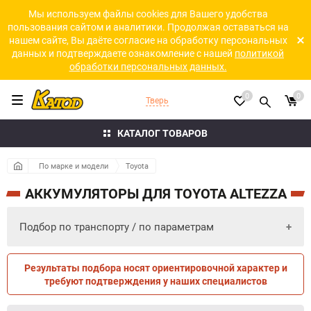
Мы используем файлы cookies для Вашего удобства
пользования сайтом и аналитики. Продолжая оставаться на
нашем сайте, Вы даёте согласие на обработку персональных
данных и подтверждаете ознакомление с нашей
политикой
обработки персональных данных.
0
0
Тверь
КАТАЛОГ ТОВАРОВ
По марке и модели
Toyota
АККУМУЛЯТОРЫ ДЛЯ TOYOTA ALTEZZA
Подбор по транспорту / по параметрам
Результаты подбора носят ориентировочной характер и
ПО ПАРАМЕТРАМ
ПО ТРАНСПОРТУ
требуют подтверждения у наших специалистов