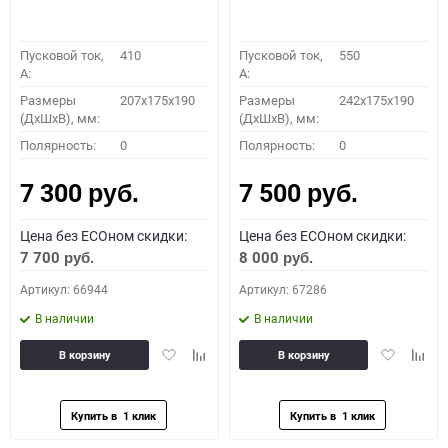
Пусковой ток,
410
Пусковой ток,
550
A:
A:
Размеры
207x175x190
Размеры
242x175x190
(ДхШхВ), мм:
(ДхШхВ), мм:
Полярность:
0
Полярность:
0
7 300
7 500
руб.
руб.
Цена без ECOном скидки:
Цена без ECOном скидки:
7 700
8 000
руб.
руб.
Артикул: 66944
Артикул: 67286
В наличии
В наличии
Добавить
Добавить
Добавить
Доба
В корзину
В корзину
в
к
в
к
избранное
сравнению
избранное
сравн