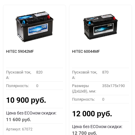
HITEC 59042MF
HITEC 60044MF
Пусковой ток,
820
Пусковой ток,
870
A:
A:
Полярность:
0
Размеры
353x175x190
(ДхШхВ), мм:
10 900
Полярность:
0
руб.
12 000
Цена без ECOном скидки:
руб.
11 600
руб.
Цена без ECOном скидки:
Артикул: 67072
12 700
руб.