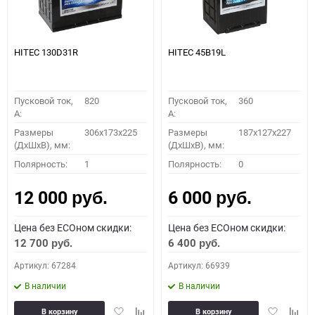
HITEC 130D31R
HITEC 45B19L
Пусковой ток,
820
Пусковой ток,
360
A:
A:
Размеры
306x173x225
Размеры
187x127x227
(ДхШхВ), мм:
(ДхШхВ), мм:
Полярность:
1
Полярность:
0
12 000
6 000
руб.
руб.
Цена без ECOном скидки:
Цена без ECOном скидки:
12 700
6 400
руб.
руб.
Артикул: 67284
Артикул: 66939
В наличии
В наличии
Добавить
Добавить
Добавить
Доба
В корзину
В корзину