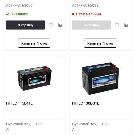
Артикул: 63060
Артикул: 63022
В наличии
Нет в наличии
Добавить
Добавить
Добавить
Доба
В корзину
В корзину
в
к
в
к
избранное
сравнению
избранное
сравн
HITEC 115E41L
HITEC 130D31L
Пусковой ток,
850
Пусковой ток,
820
A:
A: