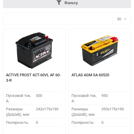
Фильтр
30
30
60
90
150
ACTIVE FROST 6СТ-60VL АF 60-
ATLAS AGM SA 60520
3-R
Пусковой ток,
500
Пусковой ток,
950
A:
A:
Размеры
242x175x190
Размеры
393x175x190
(ДхШхВ), мм:
(ДхШхВ), мм:
ПОДОБРАТЬ
Полярность:
0
Полярность:
0