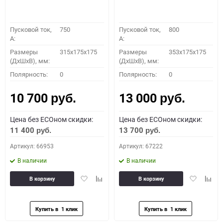
Пусковой ток,
750
Пусковой ток,
800
A:
A:
Размеры
315x175x175
Размеры
353x175x175
(ДхШхВ), мм:
(ДхШхВ), мм:
Полярность:
0
Полярность:
0
10 700
13 000
руб.
руб.
Цена без ECOном скидки:
Цена без ECOном скидки:
11 400
13 700
руб.
руб.
Артикул: 66953
Артикул: 67222
В наличии
В наличии
Добавить
Добавить
Добавить
Доба
В корзину
В корзину
в
к
в
к
избранное
сравнению
избранное
сравн