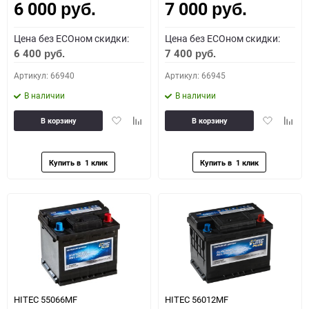
6 000
7 000
руб.
руб.
Цена без ECOном скидки:
Цена без ECOном скидки:
6 400
7 400
руб.
руб.
Артикул: 66940
Артикул: 66945
В наличии
В наличии
Добавить
Добавить
Добавить
Доба
В корзину
В корзину
в
к
в
к
избранное
сравнению
избранное
сравн
HITEC 55066MF
HITEC 56012MF