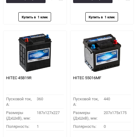
в
к
в
к
избранное
сравнению
избранное
сравн
HITEC 45B19R
HITEC 55016MF
Пусковой ток,
360
Пусковой ток,
440
A:
A:
Размеры
187x127x227
Размеры
207x175x175
(ДхШхВ), мм:
(ДхШхВ), мм:
Полярность:
1
Полярность:
0