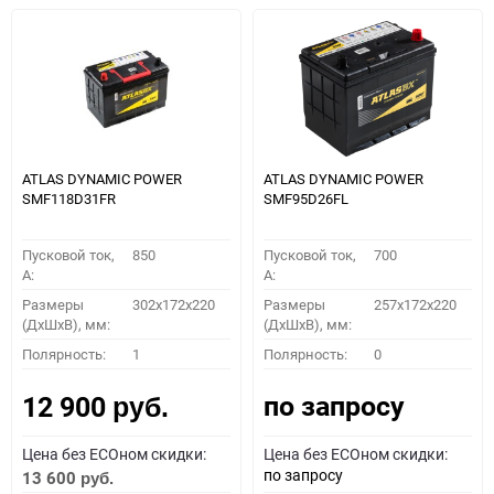
ATLAS DYNAMIC POWER
ATLAS DYNAMIC POWER
SMF118D31FR
SMF95D26FL
Пусковой ток,
850
Пусковой ток,
700
A:
A:
Размеры
302x172x220
Размеры
257x172x220
(ДхШхВ), мм:
(ДхШхВ), мм:
Полярность:
1
Полярность:
0
по запросу
12 900
руб.
Цена без ECOном скидки:
Цена без ECOном скидки:
по запросу
13 600
руб.