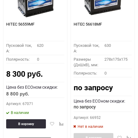
HITEC 56559MF
HITEC 56618MF
Пусковой ток,
620
Пусковой ток,
630
A:
A:
Полярность:
0
Размеры
278x175x175
(ДхШхВ), мм:
8 300
Полярность:
0
руб.
по запросу
Цена без ECOном скидки:
8 800
руб.
Цена без ECOном скидки:
Артикул: 67071
по запросу
В наличии
Артикул: 66952
Добавить
Добавить
В корзину
Нет в наличии
в
к
избранное
сравнению
Добавить
Доба
В корзину