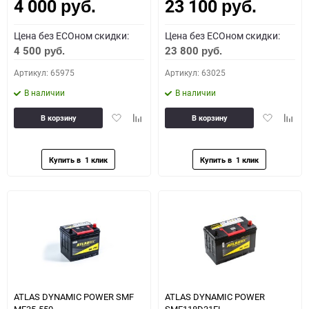
4 000
23 100
Как определить полярность?
руб.
руб.
Цена без ECOном скидки:
Цена без ECOном скидки:
0 - обратная
1 - прямая
3 - обратная
4 - прямая
4 500
23 800
руб.
руб.
Артикул: 65975
Артикул: 63025
В наличии
В наличии
Добавить
Добавить
Добавить
Доба
В корзину
В корзину
в
к
в
к
избранное
сравнению
избранное
сравн
ATLAS DYNAMIC POWER SMF
ATLAS DYNAMIC POWER