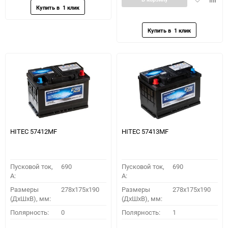
в
к
избранное
сравн
HITEC 57412MF
HITEC 57413MF
Пусковой ток,
690
Пусковой ток,
690
A:
A:
Размеры
278x175x190
Размеры
278x175x190
(ДхШхВ), мм:
(ДхШхВ), мм:
Полярность:
0
Полярность:
1