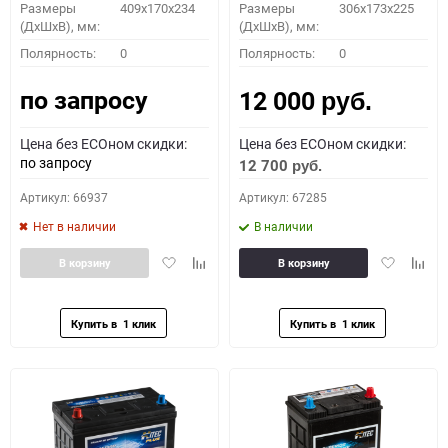
Размеры
409x170x234
Размеры
306x173x225
(ДхШхВ), мм:
(ДхШхВ), мм:
Полярность:
0
Полярность:
0
по запросу
12 000
руб.
Цена без ECOном скидки:
Цена без ECOном скидки:
по запросу
12 700
руб.
Артикул: 66937
Артикул: 67285
Нет в наличии
В наличии
Добавить
Добавить
Добавить
Доба
В корзину
В корзину
в
к
в
к
избранное
сравнению
избранное
сравн