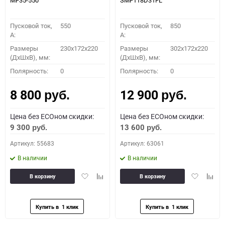
MF35-550
SMF118D31FL
Пусковой ток,
550
Пусковой ток,
850
A:
A:
Размеры
230x172x220
Размеры
302x172x220
(ДхШхВ), мм:
(ДхШхВ), мм:
Полярность:
0
Полярность:
0
8 800
12 900
руб.
руб.
Цена без ECOном скидки:
Цена без ECOном скидки:
9 300
13 600
руб.
руб.
Артикул: 55683
Артикул: 63061
В наличии
В наличии
Добавить
Добавить
Добавить
Доба
В корзину
В корзину
в
к
в
к
избранное
сравнению
избранное
сравн