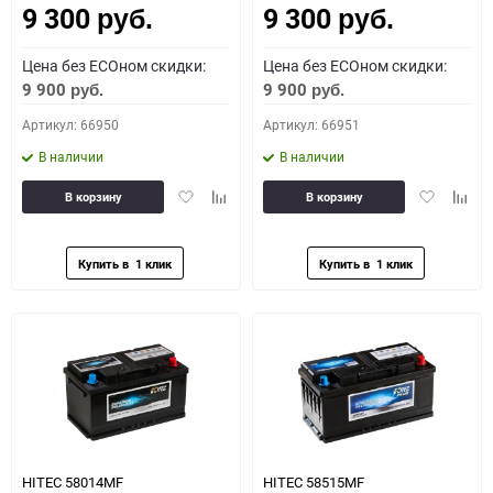
9 300
9 300
руб.
руб.
Цена без ECOном скидки:
Цена без ECOном скидки:
9 900
9 900
руб.
руб.
Артикул: 66950
Артикул: 66951
В наличии
В наличии
Добавить
Добавить
Добавить
Доба
В корзину
В корзину
в
к
в
к
избранное
сравнению
избранное
сравн
HITEC 58014MF
HITEC 58515MF