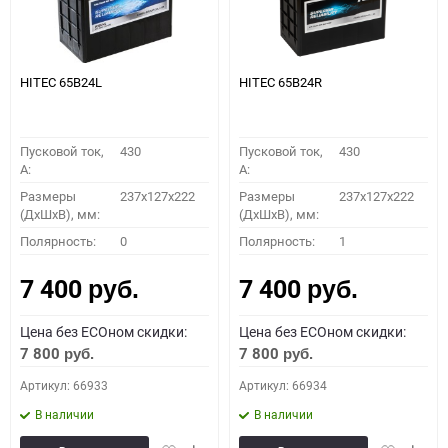
HITEC 65B24L
HITEC 65B24R
Пусковой ток,
430
Пусковой ток,
430
A:
A:
Размеры
237x127x222
Размеры
237x127x222
(ДхШхВ), мм:
(ДхШхВ), мм:
Полярность:
0
Полярность:
1
7 400
7 400
руб.
руб.
Цена без ECOном скидки:
Цена без ECOном скидки:
7 800
7 800
руб.
руб.
Артикул: 66933
Артикул: 66934
В наличии
В наличии