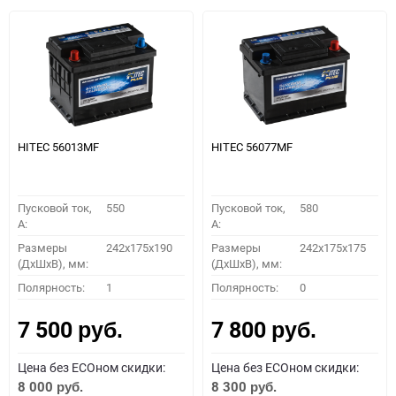
HITEC 56013MF
HITEC 56077MF
Пусковой ток,
550
Пусковой ток,
580
A:
A:
Размеры
242x175x190
Размеры
242x175x175
(ДхШхВ), мм:
(ДхШхВ), мм:
Полярность:
1
Полярность:
0
7 500
7 800
руб.
руб.
Цена без ECOном скидки:
Цена без ECOном скидки:
8 000
8 300
руб.
руб.