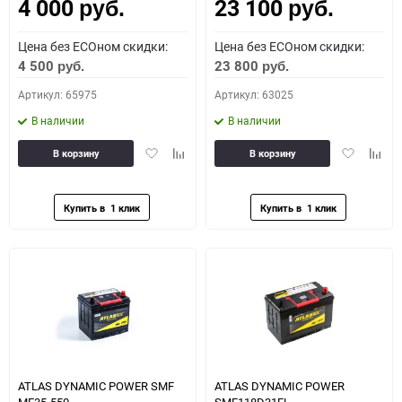
4 000
23 100
Как определить полярность?
руб.
руб.
Цена без ECOном скидки:
Цена без ECOном скидки:
0 - обратная
1 - прямая
3 - обратная
4 - прямая
4 500
23 800
руб.
руб.
Артикул: 65975
Артикул: 63025
В наличии
В наличии
Добавить
Добавить
Добавить
Доба
В корзину
В корзину
в
к
в
к
избранное
сравнению
избранное
сравн
ATLAS DYNAMIC POWER SMF
ATLAS DYNAMIC POWER