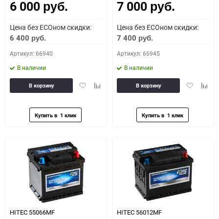
6 000
7 000
руб.
руб.
Цена без ECOном скидки:
Цена без ECOном скидки:
6 400
7 400
руб.
руб.
Артикул: 66940
Артикул: 66945
В наличии
В наличии
Добавить
Добавить
Добавить
Доба
В корзину
В корзину
в
к
в
к
избранное
сравнению
избранное
сравн
HITEC 55066MF
HITEC 56012MF