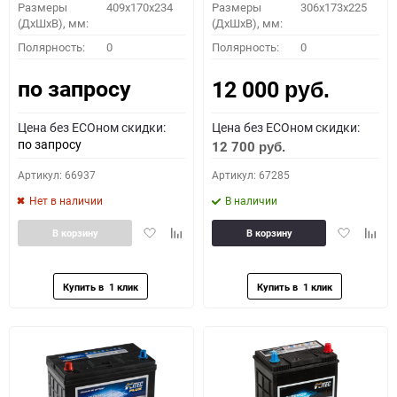
Размеры
409x170x234
Размеры
306x173x225
(ДхШхВ), мм:
(ДхШхВ), мм:
Полярность:
0
Полярность:
0
по запросу
12 000
руб.
Цена без ECOном скидки:
Цена без ECOном скидки:
по запросу
12 700
руб.
Артикул: 66937
Артикул: 67285
Нет в наличии
В наличии
Добавить
Добавить
Добавить
Доба
В корзину
В корзину
в
к
в
к
избранное
сравнению
избранное
сравн