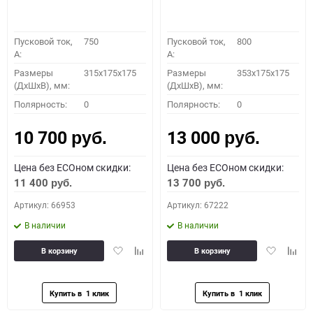
Пусковой ток,
750
Пусковой ток,
800
A:
A:
Размеры
315x175x175
Размеры
353x175x175
(ДхШхВ), мм:
(ДхШхВ), мм:
Полярность:
0
Полярность:
0
10 700
13 000
руб.
руб.
Цена без ECOном скидки:
Цена без ECOном скидки:
11 400
13 700
руб.
руб.
Артикул: 66953
Артикул: 67222
В наличии
В наличии
Добавить
Добавить
Добавить
Доба
В корзину
В корзину
в
к
в
к
избранное
сравнению
избранное
сравн