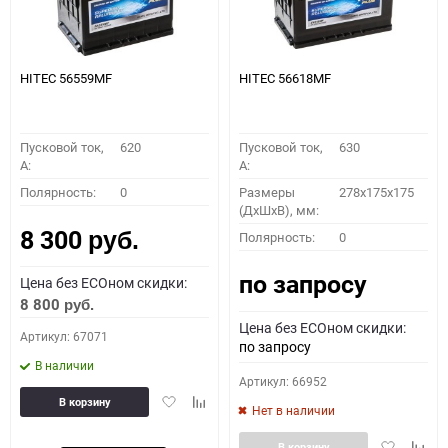
HITEC 56559MF
HITEC 56618MF
Пусковой ток,
620
Пусковой ток,
630
A:
A:
Полярность:
0
Размеры
278x175x175
(ДхШхВ), мм:
8 300
Полярность:
0
руб.
по запросу
Цена без ECOном скидки:
8 800
руб.
Цена без ECOном скидки:
Артикул: 67071
по запросу
В наличии
Артикул: 66952
Добавить
Добавить
В корзину
Нет в наличии
в
к
избранное
сравнению
Добавить
Доба
В корзину