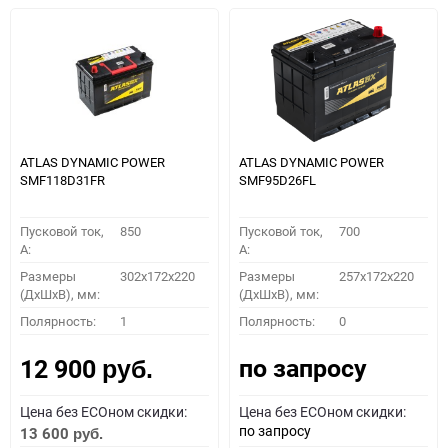
ATLAS DYNAMIC POWER
ATLAS DYNAMIC POWER
SMF118D31FR
SMF95D26FL
Пусковой ток,
850
Пусковой ток,
700
A:
A:
Размеры
302x172x220
Размеры
257x172x220
(ДхШхВ), мм:
(ДхШхВ), мм:
Полярность:
1
Полярность:
0
по запросу
12 900
руб.
Цена без ECOном скидки:
Цена без ECOном скидки:
по запросу
13 600
руб.