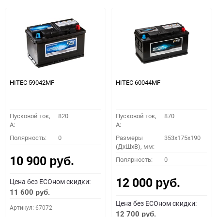
HITEC 59042MF
HITEC 60044MF
Пусковой ток,
820
Пусковой ток,
870
A:
A:
Полярность:
0
Размеры
353x175x190
(ДхШхВ), мм:
10 900
Полярность:
0
руб.
12 000
Цена без ECOном скидки:
руб.
11 600
руб.
Цена без ECOном скидки:
Артикул: 67072
12 700
руб.