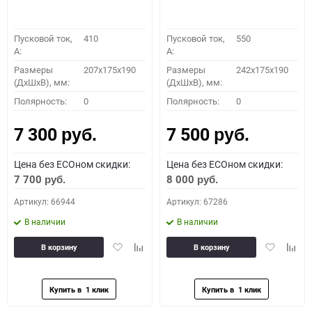
Пусковой ток,
410
Пусковой ток,
550
A:
A:
Размеры
207x175x190
Размеры
242x175x190
(ДхШхВ), мм:
(ДхШхВ), мм:
Полярность:
0
Полярность:
0
7 300
7 500
руб.
руб.
Цена без ECOном скидки:
Цена без ECOном скидки:
7 700
8 000
руб.
руб.
Артикул: 66944
Артикул: 67286
В наличии
В наличии
Добавить
Добавить
Добавить
Доба
В корзину
В корзину
в
к
в
к
избранное
сравнению
избранное
сравн