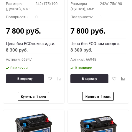
Размеры
242x175x190
Размеры
242x175x190
(ДхШхВ), мм:
(ДхШхВ), мм:
Полярность:
0
Полярность:
1
7 800
7 800
руб.
руб.
Цена без ECOном скидки:
Цена без ECOном скидки:
8 300
8 300
руб.
руб.
Артикул: 66947
Артикул: 66948
В наличии
В наличии
Добавить
Добавить
Добавить
Доба
В корзину
В корзину
в
к
в
к
избранное
сравнению
избранное
сравн