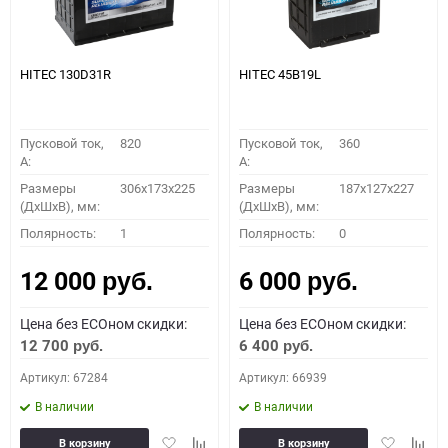
HITEC 130D31R
HITEC 45B19L
Пусковой ток,
820
Пусковой ток,
360
A:
A:
Размеры
306x173x225
Размеры
187x127x227
(ДхШхВ), мм:
(ДхШхВ), мм:
Полярность:
1
Полярность:
0
12 000
6 000
руб.
руб.
Цена без ECOном скидки:
Цена без ECOном скидки:
12 700
6 400
руб.
руб.
Артикул: 67284
Артикул: 66939
В наличии
В наличии
Добавить
Добавить
Добавить
Доба
В корзину
В корзину