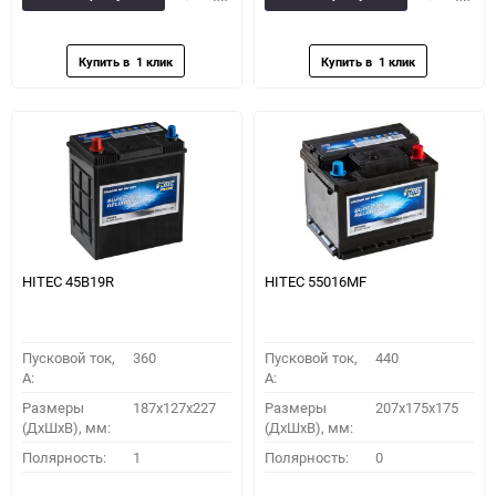
в
к
в
к
избранное
сравнению
избранное
сравн
HITEC 45B19R
HITEC 55016MF
Пусковой ток,
360
Пусковой ток,
440
A:
A:
Размеры
187x127x227
Размеры
207x175x175
(ДхШхВ), мм:
(ДхШхВ), мм:
Полярность:
1
Полярность:
0