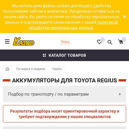
Мы используем файлы cookies для Вашего удобства
пользования сайтом и аналитики. Продолжая оставаться на
нашем сайте, Вы даёте согласие на обработку персональных
данных и подтверждаете ознакомление с нашей
политикой
обработки персональных данных.
0
0
Тверь
КАТАЛОГ ТОВАРОВ
По марке и модели
Toyota
АККУМУЛЯТОРЫ ДЛЯ TOYOTA REGIUS
Подбор по транспорту / по параметрам
Результаты подбора носят ориентировочной характер и
ПО ПАРАМЕТРАМ
ПО ТРАНСПОРТУ
требуют подтверждения у наших специалистов