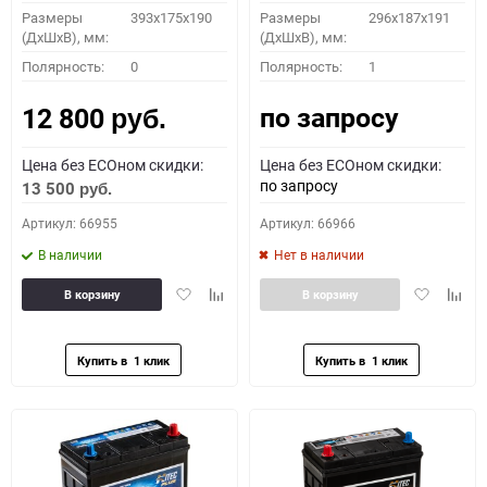
Размеры
393x175x190
Размеры
296х187х191
(ДхШхВ), мм:
(ДхШхВ), мм:
Полярность:
0
Полярность:
1
по запросу
12 800
руб.
Цена без ECOном скидки:
Цена без ECOном скидки:
по запросу
13 500
руб.
Артикул: 66955
Артикул: 66966
В наличии
Нет в наличии
Добавить
Добавить
Добавить
Доба
В корзину
В корзину
в
к
в
к
избранное
сравнению
избранное
сравн