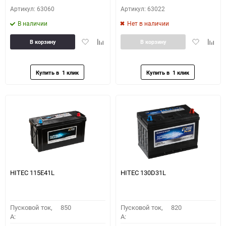
Артикул: 63060
Артикул: 63022
В наличии
Нет в наличии
Добавить
Добавить
Добавить
Доба
В корзину
В корзину
в
к
в
к
избранное
сравнению
избранное
сравн
HITEC 115E41L
HITEC 130D31L
Пусковой ток,
850
Пусковой ток,
820
A:
A: