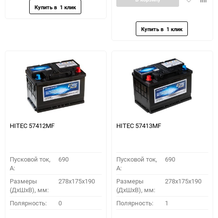
в
к
избранное
сравн
HITEC 57412MF
HITEC 57413MF
Пусковой ток,
690
Пусковой ток,
690
A:
A:
Размеры
278x175x190
Размеры
278x175x190
(ДхШхВ), мм:
(ДхШхВ), мм:
Полярность:
0
Полярность:
1