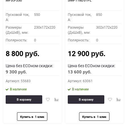
MF35-550
SMF118D31FL
Пусковой ток,
550
Пусковой ток,
850
A:
A:
Размеры
230x172x220
Размеры
302x172x220
(ДхШхВ), мм:
(ДхШхВ), мм:
Полярность:
0
Полярность:
0
8 800
12 900
руб.
руб.
Цена без ECOном скидки:
Цена без ECOном скидки:
9 300
13 600
руб.
руб.
Артикул: 55683
Артикул: 63061
В наличии
В наличии
Добавить
Добавить
Добавить
Доба
В корзину
В корзину
в
к
в
к
избранное
сравнению
избранное
сравн