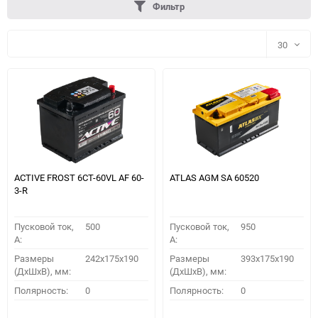
Фильтр
30
30
60
90
150
ACTIVE FROST 6СТ-60VL АF 60-
ATLAS AGM SA 60520
3-R
Пусковой ток,
500
Пусковой ток,
950
A:
A:
Размеры
242x175x190
Размеры
393x175x190
(ДхШхВ), мм:
(ДхШхВ), мм:
ПОДОБРАТЬ
Полярность:
0
Полярность:
0