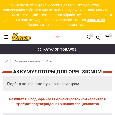
Мы используем файлы cookies для Вашего удобства
пользования сайтом и аналитики. Продолжая оставаться на
нашем сайте, Вы даёте согласие на обработку персональных
данных и подтверждаете ознакомление с нашей
политикой
обработки персональных данных.
0
0
Тверь
КАТАЛОГ ТОВАРОВ
По марке и модели
Opel
АККУМУЛЯТОРЫ ДЛЯ OPEL SIGNUM
Подбор по транспорту / по параметрам
Результаты подбора носят ориентировочной характер и
ПО ПАРАМЕТРАМ
ПО ТРАНСПОРТУ
требуют подтверждения у наших специалистов