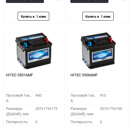
в
к
в
к
избранное
сравнению
избранное
сравн
HITEC 55016MF
HITEC 55066MF
Пусковой ток,
440
Пусковой ток,
410
A:
A:
Размеры
207x175x175
Размеры
207x175x190
(ДхШхВ), мм:
(ДхШхВ), мм:
Полярность:
0
Полярность:
0