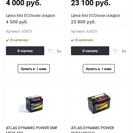
4 000
23 100
Как определить полярность?
руб.
руб.
Цена без ECOном скидки:
Цена без ECOном скидки:
0 - обратная
1 - прямая
3 - обратная
4 - прямая
4 500
23 800
руб.
руб.
Артикул: 65975
Артикул: 63025
В наличии
В наличии
Добавить
Добавить
Добавить
Доба
В корзину
В корзину
в
к
в
к
избранное
сравнению
избранное
сравн
ATLAS DYNAMIC POWER SMF
ATLAS DYNAMIC POWER