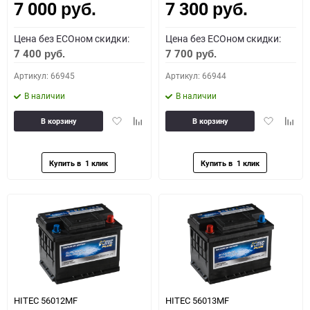
7 000
7 300
руб.
руб.
Цена без ECOном скидки:
Цена без ECOном скидки:
7 400
7 700
руб.
руб.
Артикул: 66945
Артикул: 66944
В наличии
В наличии
Добавить
Добавить
Добавить
Доба
В корзину
В корзину
в
к
в
к
избранное
сравнению
избранное
сравн
HITEC 56012MF
HITEC 56013MF