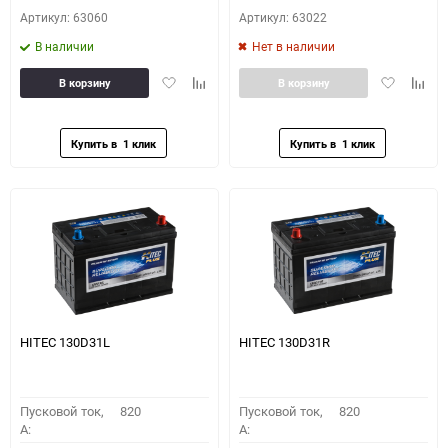
Артикул: 63060
Артикул: 63022
В наличии
Нет в наличии
Добавить
Добавить
Добавить
Доба
В корзину
В корзину
в
к
в
к
избранное
сравнению
избранное
сравн
HITEC 130D31L
HITEC 130D31R
Пусковой ток,
820
Пусковой ток,
820
A:
A: