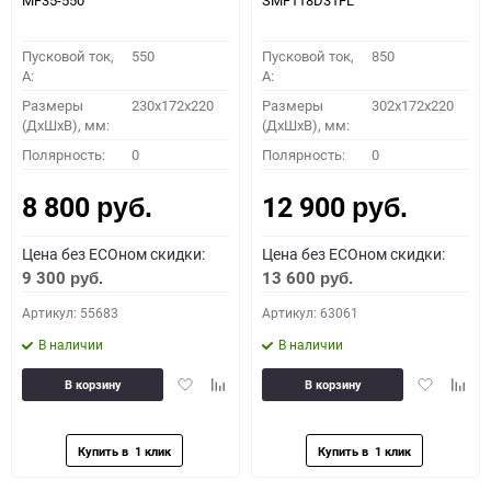
MF35-550
SMF118D31FL
Пусковой ток,
550
Пусковой ток,
850
A:
A:
Размеры
230x172x220
Размеры
302x172x220
(ДхШхВ), мм:
(ДхШхВ), мм:
Полярность:
0
Полярность:
0
8 800
12 900
руб.
руб.
Цена без ECOном скидки:
Цена без ECOном скидки:
9 300
13 600
руб.
руб.
Артикул: 55683
Артикул: 63061
В наличии
В наличии
Добавить
Добавить
Добавить
Доба
В корзину
В корзину
в
к
в
к
избранное
сравнению
избранное
сравн