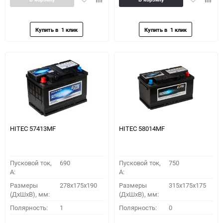
в
к
в
к
избранное
сравнению
избранное
сравн
HITEC 57413MF
HITEC 58014MF
Пусковой ток,
690
Пусковой ток,
750
A:
A:
Размеры
278x175x190
Размеры
315x175x175
(ДхШхВ), мм:
(ДхШхВ), мм:
Полярность:
1
Полярность:
0