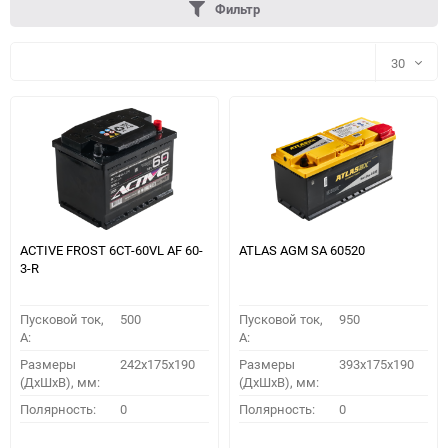
Фильтр
30
30
60
90
150
ACTIVE FROST 6СТ-60VL АF 60-
ATLAS AGM SA 60520
3-R
Пусковой ток,
500
Пусковой ток,
950
A:
A:
Размеры
242x175x190
Размеры
393x175x190
(ДхШхВ), мм:
(ДхШхВ), мм:
ПОДОБРАТЬ
Полярность:
0
Полярность:
0