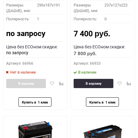
Размеры
296х187х191
Размеры
237x127x222
(ДхШхВ), мм:
(ДхШхВ), мм:
Полярность:
1
Полярность:
0
по запросу
7 400
руб.
Цена без ECOном скидки:
Цена без ECOном скидки:
по запросу
7 800
руб.
Артикул: 66966
Артикул: 66933
Нет в наличии
В наличии
Добавить
Добавить
Добавить
Доба
В корзину
В корзину
в
к
в
к
избранное
сравнению
избранное
сравн