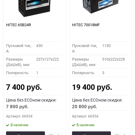
HITEC 65B24R
HITEC 70018MF
Пусковой ток,
430
Пусковой ток,
1150
A:
A:
Размеры
237x127x222
Размеры
510x222x228
(ДхШхВ), мм:
(ДхШхВ), мм:
Полярность:
1
Полярность:
3
7 400
19 400
руб.
руб.
Цена без ECOном скидки:
Цена без ECOном скидки:
7 800
20 800
руб.
руб.
Артикул: 66934
Артикул: 66956
В наличии
В наличии