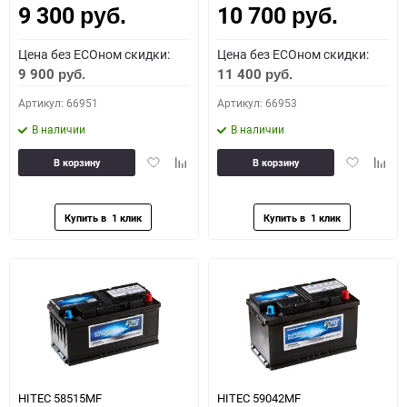
9 300
10 700
руб.
руб.
Цена без ECOном скидки:
Цена без ECOном скидки:
9 900
11 400
руб.
руб.
Артикул: 66951
Артикул: 66953
В наличии
В наличии
Добавить
Добавить
Добавить
Доба
В корзину
В корзину
в
к
в
к
избранное
сравнению
избранное
сравн
HITEC 58515MF
HITEC 59042MF