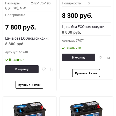
Размеры
242x175x190
Полярность:
0
(ДхШхВ), мм:
8 300
Полярность:
1
руб.
7 800
Цена без ECOном скидки:
руб.
8 800
руб.
Цена без ECOном скидки:
Артикул: 67071
8 300
руб.
В наличии
Артикул: 66948
Добавить
Доба
В корзину
В наличии
в
к
избранное
сравн
Добавить
Добавить
В корзину
в
к
избранное
сравнению