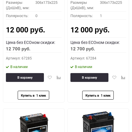
Размеры
306x173x225
Размеры
306x173x225
(ДхШхВ), мм:
(ДхШхВ), мм:
Полярность:
0
Полярность:
1
12 000
12 000
руб.
руб.
Цена без ECOном скидки:
Цена без ECOном скидки:
12 700
12 700
руб.
руб.
Артикул: 67285
Артикул: 67284
В наличии
В наличии
Добавить
Добавить
Добавить
Доба
В корзину
В корзину
в
к
в
к
избранное
сравнению
избранное
сравн