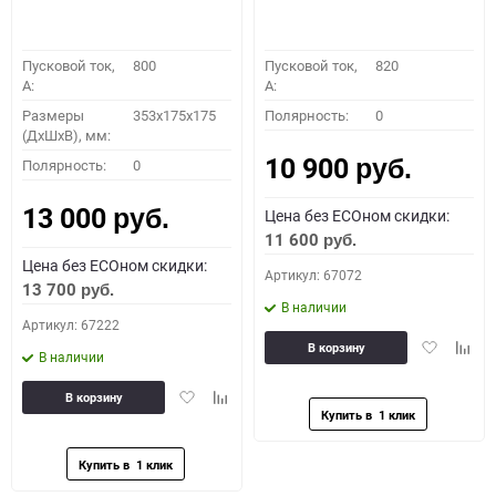
Пусковой ток,
800
Пусковой ток,
820
A:
A:
Размеры
353x175x175
Полярность:
0
(ДхШхВ), мм:
10 900
Полярность:
0
руб.
13 000
Цена без ECOном скидки:
руб.
11 600
руб.
Цена без ECOном скидки:
Артикул: 67072
13 700
руб.
В наличии
Артикул: 67222
Добавить
Доба
В корзину
В наличии
в
к
избранное
сравн
Добавить
Добавить
В корзину
в
к
избранное
сравнению