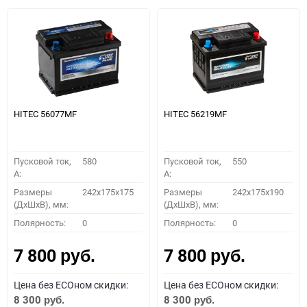
HITEC 56077MF
HITEC 56219MF
Пусковой ток,
580
Пусковой ток,
550
A:
A:
Размеры
242x175x175
Размеры
242x175x190
(ДхШхВ), мм:
(ДхШхВ), мм:
Полярность:
0
Полярность:
0
7 800
7 800
руб.
руб.
Цена без ECOном скидки:
Цена без ECOном скидки:
8 300
8 300
руб.
руб.