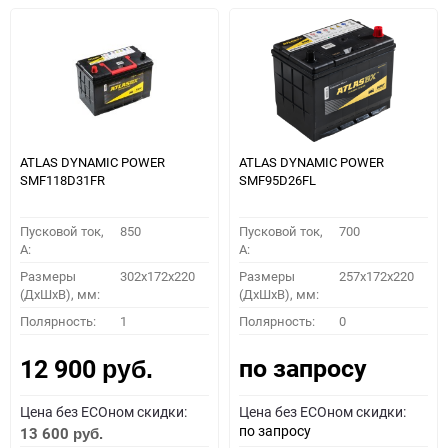
ATLAS DYNAMIC POWER
ATLAS DYNAMIC POWER
SMF118D31FR
SMF95D26FL
Пусковой ток,
850
Пусковой ток,
700
A:
A:
Размеры
302x172x220
Размеры
257x172x220
(ДхШхВ), мм:
(ДхШхВ), мм:
Полярность:
1
Полярность:
0
по запросу
12 900
руб.
Цена без ECOном скидки:
Цена без ECOном скидки:
по запросу
13 600
руб.