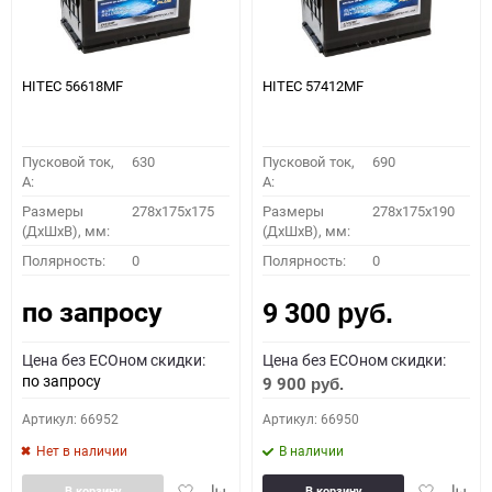
HITEC 56618MF
HITEC 57412MF
Пусковой ток,
630
Пусковой ток,
690
A:
A:
Размеры
278x175x175
Размеры
278x175x190
(ДхШхВ), мм:
(ДхШхВ), мм:
Полярность:
0
Полярность:
0
по запросу
9 300
руб.
Цена без ECOном скидки:
Цена без ECOном скидки:
по запросу
9 900
руб.
Артикул: 66952
Артикул: 66950
Нет в наличии
В наличии
Добавить
Добавить
Добавить
Доба
В корзину
В корзину