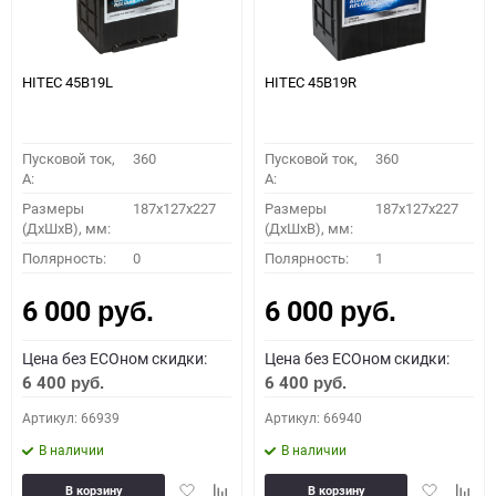
HITEC 45B19L
HITEC 45B19R
Пусковой ток,
360
Пусковой ток,
360
A:
A:
Размеры
187x127x227
Размеры
187x127x227
(ДхШхВ), мм:
(ДхШхВ), мм:
Полярность:
0
Полярность:
1
6 000
6 000
руб.
руб.
Цена без ECOном скидки:
Цена без ECOном скидки:
6 400
6 400
руб.
руб.
Артикул: 66939
Артикул: 66940
В наличии
В наличии
Добавить
Добавить
Добавить
Доба
В корзину
В корзину