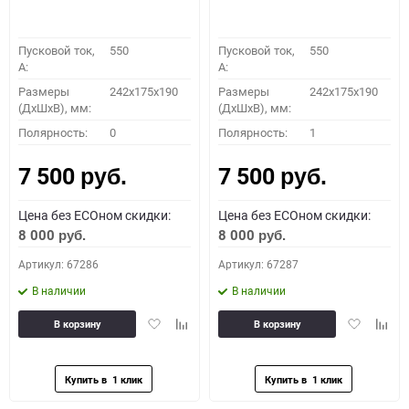
Пусковой ток,
550
Пусковой ток,
550
A:
A:
Размеры
242x175x190
Размеры
242x175x190
(ДхШхВ), мм:
(ДхШхВ), мм:
Полярность:
0
Полярность:
1
7 500
7 500
руб.
руб.
Цена без ECOном скидки:
Цена без ECOном скидки:
8 000
8 000
руб.
руб.
Артикул: 67286
Артикул: 67287
В наличии
В наличии
Добавить
Добавить
Добавить
Доба
В корзину
В корзину
в
к
в
к
избранное
сравнению
избранное
сравн