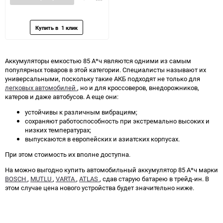
в
к
избранное
сравнению
Аккумуляторы емкостью 85 А*ч являются одними из самым
популярных товаров в этой категории. Специалисты называют их
универсальными, поскольку такие АКБ подходят не только для
легковых автомобилей
, но и для кроссоверов, внедорожников,
катеров и даже автобусов. А еще они:
устойчивы к различным вибрациям;
сохраняют работоспособность при экстремально высоких и
низких температурах;
выпускаются в европейских и азиатских корпусах.
При этом стоимость их вполне доступна.
На можно выгодно купить автомобильный аккумулятор 85 А*ч марки
BOSCH
,
MUTLU
,
VARTA
,
ATLAS
, сдав старую батарею в трейд-ин. В
этом случае цена нового устройства будет значительно ниже.