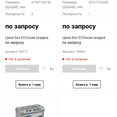
Размеры
315x175x190
Размеры
257x172x220
(ДхШхВ), мм:
(ДхШхВ), мм:
Полярность:
0
Полярность:
1
по запросу
по запросу
Цена без ECOном скидки:
Цена без ECOном скидки:
по запросу
по запросу
Артикул: 58771
Артикул: 59892
Нет в наличии
Нет в наличии
Добавить
Добавить
Добавить
Доба
В корзину
В корзину
в
к
в
к
избранное
сравнению
избранное
сравн