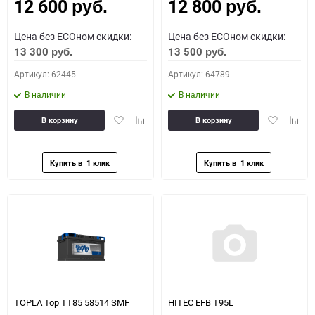
12 600
12 800
Как определить полярность?
руб.
руб.
Цена без ECOном скидки:
Цена без ECOном скидки:
0 - обратная
1 - прямая
3 - обратная
4 - прямая
13 300
13 500
руб.
руб.
Артикул: 62445
Артикул: 64789
В наличии
В наличии
Добавить
Добавить
Добавить
Доба
В корзину
В корзину
в
к
в
к
избранное
сравнению
избранное
сравн
TOPLA Top TT85 58514 SMF
HITEC EFB T95L