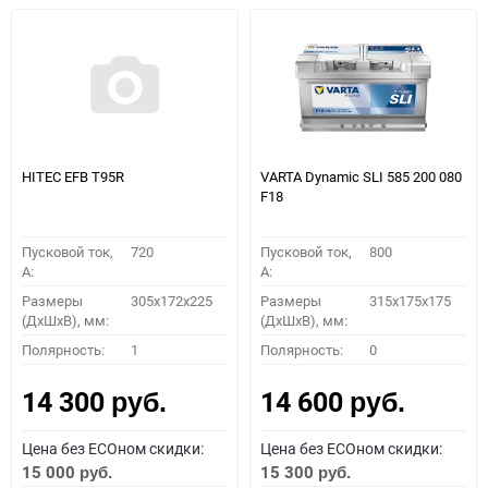
HITEC EFB T95R
VARTA Dynamic SLI 585 200 080
F18
Пусковой ток,
720
Пусковой ток,
800
A:
A:
Размеры
305х172х225
Размеры
315x175x175
(ДхШхВ), мм:
(ДхШхВ), мм:
Полярность:
1
Полярность:
0
14 300
14 600
руб.
руб.
Цена без ECOном скидки:
Цена без ECOном скидки:
15 000
15 300
руб.
руб.