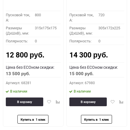
Пусковой ток,
800
Пусковой ток,
720
A:
A:
Размеры
315x175x175
Размеры
305х172х225
(ДхШхВ), мм:
(ДхШхВ), мм:
Полярность:
0
Полярность:
0
12 800
14 300
руб.
руб.
Цена без ECOном скидки:
Цена без ECOном скидки:
13 500
15 000
руб.
руб.
Артикул: 68281
Артикул: 67980
В наличии
В наличии
Добавить
Добавить
Добавить
Доба
В корзину
В корзину
в
к
в
к
избранное
сравнению
избранное
сравн