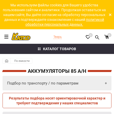
Мы используем файлы cookies для Вашего удобства
пользования сайтом и аналитики. Продолжая оставаться на
нашем сайте, Вы даёте согласие на обработку персональных
данных и подтверждаете ознакомление с нашей
политикой
обработки персональных данных.
0
0
Тверь
КАТАЛОГ ТОВАРОВ
По емкости
АККУМУЛЯТОРЫ 85 A/H
Подбор по транспорту / по параметрам
Результаты подбора носят ориентировочной характер и
ПО ПАРАМЕТРАМ
ПО ТРАНСПОРТУ
требуют подтверждения у наших специалистов