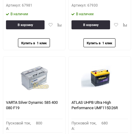
Артикул: 67981
Артикул: 67930
В наличии
В наличии
Добавить
Добавить
Добавить
Доба
В корзину
В корзину
в
к
в
к
избранное
сравнению
избранное
сравн
VARTA Silver Dynamic 585 400
ATLAS UHPB Ultra High
080 F19
Performance UMF115D26R
Пусковой ток,
800
Пусковой ток,
680
A:
A: