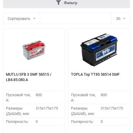
Фильтр
Сортировать
30
30
60
90
150
MUTLU SFB 3 SMF 58515 /
TOPLA Top TT85 58514 SMF
LB4.85.080.A
Пусковой ток,
800
Пусковой ток,
800
A:
A:
Размеры
315x175x175
Размеры
315x175x175
(ДхШхВ), мм:
(ДхШхВ), мм:
ПОДОБРАТЬ
Полярность:
0
Полярность:
0