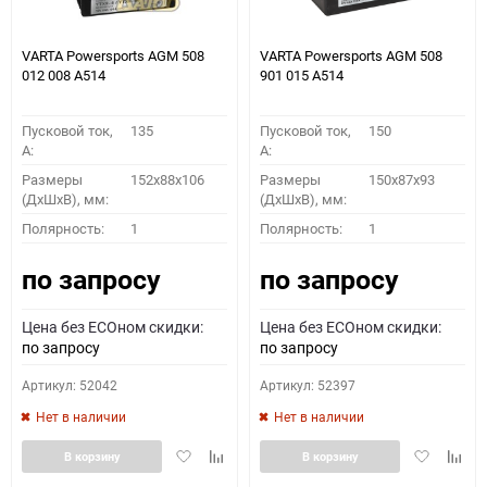
VARTA Powersports AGM 508
VARTA Powersports AGM 508
012 008 A514
901 015 A514
Пусковой ток,
135
Пусковой ток,
150
A:
A:
Размеры
152x88x106
Размеры
150x87x93
(ДхШхВ), мм:
(ДхШхВ), мм:
Полярность:
1
Полярность:
1
по запросу
по запросу
Цена без ECOном скидки:
Цена без ECOном скидки:
по запросу
по запросу
Артикул: 52042
Артикул: 52397
Нет в наличии
Нет в наличии
Добавить
Добавить
Добавить
Доба
В корзину
В корзину
в
к
в
к