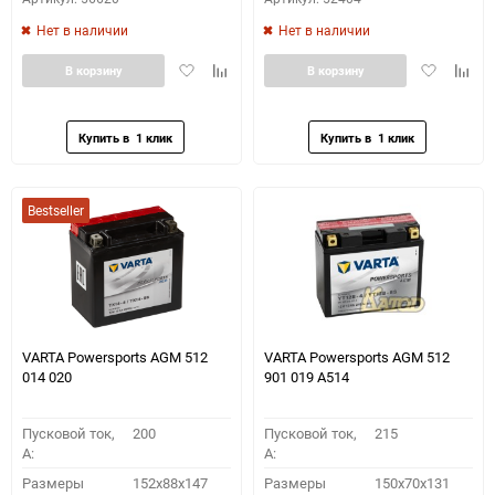
Нет в наличии
Нет в наличии
Добавить
Добавить
Добавить
Доба
В корзину
В корзину
в
к
в
к
избранное
сравнению
избранное
сравн
Bestseller
VARTA Powersports AGM 512
VARTA Powersports AGM 512
014 020
901 019 A514
Пусковой ток,
200
Пусковой ток,
215
A:
A:
Размеры
152x88x147
Размеры
150x70x131