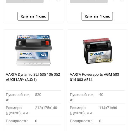
в
к
в
к
избранное
сравнению
избранное
сравн
VARTA Dynamic SLI 535 106 052
VARTA Powersports AGM 503
AUXILIARY (AUX1)
014 003 A514
Пусковой ток,
520
Пусковой ток,
40
A:
A:
Размеры
212x175x140
Размеры
114x71x86
(ДхШхВ), мм:
(ДхШхВ), мм:
Полярность:
0
Полярность:
0