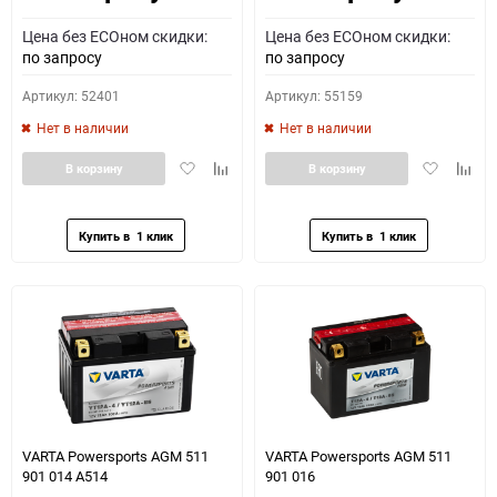
Цена без ECOном скидки:
Цена без ECOном скидки:
по запросу
по запросу
Артикул: 52401
Артикул: 55159
Нет в наличии
Нет в наличии
Добавить
Добавить
Добавить
Доба
В корзину
В корзину
в
к
в
к
избранное
сравнению
избранное
сравн
VARTA Powersports AGM 511
VARTA Powersports AGM 511
901 014 A514
901 016