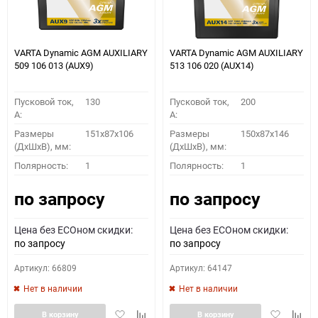
VARTA Dynamic AGM AUXILIARY
VARTA Dynamic AGM AUXILIARY
509 106 013 (AUX9)
513 106 020 (AUX14)
Пусковой ток,
130
Пусковой ток,
200
A:
A:
Размеры
151x87x106
Размеры
150x87x146
(ДхШхВ), мм:
(ДхШхВ), мм:
Полярность:
1
Полярность:
1
по запросу
по запросу
Цена без ECOном скидки:
Цена без ECOном скидки:
по запросу
по запросу
Артикул: 66809
Артикул: 64147
Нет в наличии
Нет в наличии
Добавить
Добавить
Добавить
Доба
В корзину
В корзину