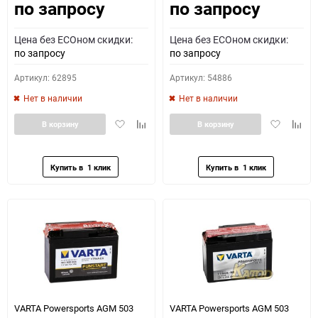
по запросу
по запросу
Цена без ECOном скидки:
Цена без ECOном скидки:
по запросу
по запросу
Артикул: 62895
Артикул: 54886
Нет в наличии
Нет в наличии
Добавить
Добавить
Добавить
Доба
В корзину
В корзину
в
к
в
к
избранное
сравнению
избранное
сравн
VARTA Powersports AGM 503
VARTA Powersports AGM 503