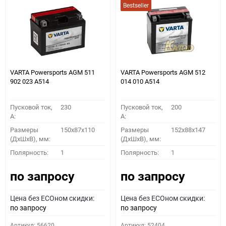
Bestseller
VARTA Powersports AGM 511
VARTA Powersports AGM 512
902 023 A514
014 010 A514
Пусковой ток,
230
Пусковой ток,
200
A:
A:
Размеры
150x87x110
Размеры
152x88x147
(ДхШхВ), мм:
(ДхШхВ), мм:
Полярность:
1
Полярность:
1
по запросу
по запросу
Цена без ECOном скидки:
Цена без ECOном скидки:
по запросу
по запросу
Артикул: 56620
Артикул: 52404