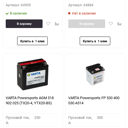
Артикул: 64909
Артикул: 64884
В наличии
Нет в наличии
Добавить
Добавить
Добавить
Доба
В корзину
В корзину
в
к
в
к
избранное
сравнению
избранное
сравн
VARTA Powersports AGM 518
VARTA Powersports FP 530 400
902 025 (TX20-4, YTX20-BS)
030 A514
Пусковой ток,
250
Пусковой ток,
300
A:
A: