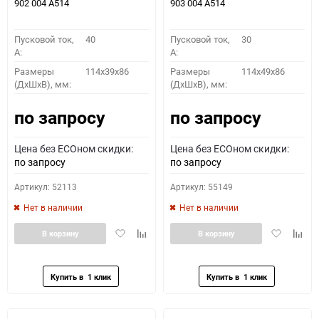
902 004 A514
903 004 A514
Пусковой ток,
40
Пусковой ток,
30
A:
A:
Размеры
114x39x86
Размеры
114x49x86
(ДхШхВ), мм:
(ДхШхВ), мм:
по запросу
по запросу
Цена без ECOном скидки:
Цена без ECOном скидки:
по запросу
по запросу
Артикул: 52113
Артикул: 55149
Нет в наличии
Нет в наличии
Добавить
Добавить
Добавить
Доба
В корзину
В корзину
в
к
в
к
избранное
сравнению
избранное
сравн