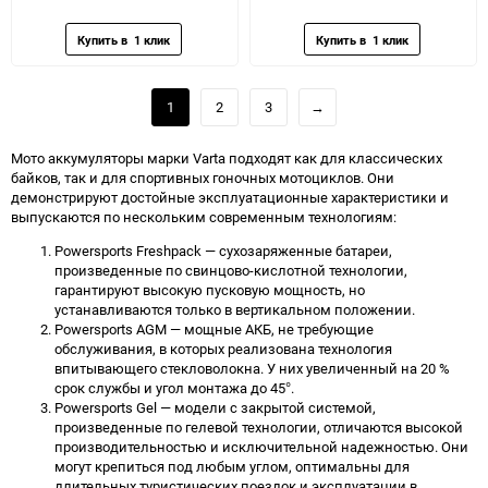
избранное
сравнению
избранное
сравн
1
2
3
→
Мото аккумуляторы марки Varta подходят как для классических
байков, так и для спортивных гоночных мотоциклов. Они
демонстрируют достойные эксплуатационные характеристики и
выпускаются по нескольким современным технологиям:
Powersports Freshpack — сухозаряженные батареи,
произведенные по свинцово-кислотной технологии,
гарантируют высокую пусковую мощность, но
устанавливаются только в вертикальном положении.
Powersports AGM — мощные АКБ, не требующие
обслуживания, в которых реализована технология
впитывающего стекловолокна. У них увеличенный на 20 %
срок службы и угол монтажа до 45°.
Powersports Gel — модели с закрытой системой,
произведенные по гелевой технологии, отличаются высокой
производительностью и исключительной надежностью. Они
могут крепиться под любым углом, оптимальны для
длительных туристических поездок и эксплуатации в