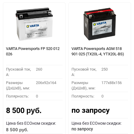
VARTA Powersports FP 520 012
VARTA Powersports AGM 518
026
901 025 (TX20L-4, YTX20L-BS)
Пусковой ток,
260
Пусковой ток,
250
A:
A:
Размеры
206x92x164
Размеры
177x88x156
(ДхШхВ), мм:
(ДхШхВ), мм:
Полярность:
0
Полярность:
0
по запросу
8 500
руб.
Цена без ECOном скидки:
Цена без ECOном скидки:
по запросу
8 500
руб.