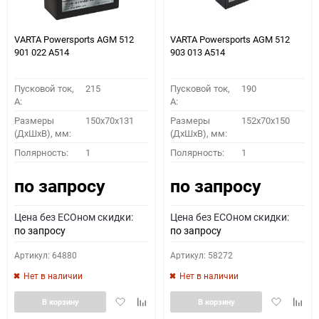
VARTA Powersports AGM 512
VARTA Powersports AGM 512
901 022 A514
903 013 A514
Пусковой ток,
215
Пусковой ток,
190
A:
A:
Размеры
150x70x131
Размеры
152x70x150
(ДхШхВ), мм:
(ДхШхВ), мм:
Полярность:
1
Полярность:
1
по запросу
по запросу
Цена без ECOном скидки:
Цена без ECOном скидки:
по запросу
по запросу
Артикул: 64880
Артикул: 58272
Нет в наличии
Нет в наличии
Добавить
Добавить
Добавить
Доба
В корзину
В корзину
в
к
в
к