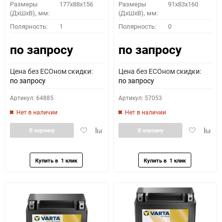
Размеры
177x88x156
Размеры
91x83x160
(ДхШхВ), мм:
(ДхШхВ), мм:
Полярность:
1
Полярность:
0
по запросу
по запросу
Цена без ECOном скидки:
Цена без ECOном скидки:
по запросу
по запросу
Артикул: 64885
Артикул: 57053
Нет в наличии
Нет в наличии
Добавить
Добавить
Добавить
Доба
В корзину
В корзину
в
к
в
к
избранное
сравнению
избранное
сравн