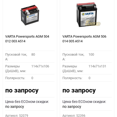
VARTA Powersports AGM 504
VARTA Powersports AGM 506
012 003 A514
014 005 A514
Пусковой ток,
80
Пусковой ток,
100
A:
A:
Размеры
114x71x106
Размеры
114x71x131
(ДхШхВ), мм:
(ДхШхВ), мм:
Полярность:
0
Полярность:
0
по запросу
по запросу
Цена без ECOном скидки:
Цена без ECOном скидки:
по запросу
по запросу
Артикул: 52079
Артикул: 52396