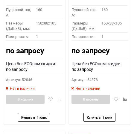
Пусковой ток,
160
Пусковой ток,
160
A:
A:
Размеры
150x88x105
Размеры
150x88x105
(ДхШхВ), мм:
(ДхШхВ), мм:
Полярность:
1
Полярность:
1
по запросу
по запросу
Цена без ECOном скидки:
Цена без ECOном скидки:
по запросу
по запросу
Артикул: 52046
Артикул: 64878
Нет в наличии
Нет в наличии
Добавить
Добавить
Добавить
Доба
В корзину
В корзину
в
к
в
к
избранное
сравнению
избранное
сравн