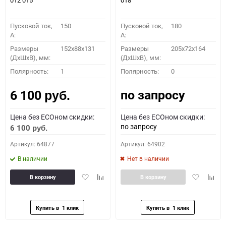
012 015
018
Пусковой ток,
150
Пусковой ток,
180
A:
A:
Размеры
152x88x131
Размеры
205x72x164
(ДхШхВ), мм:
(ДхШхВ), мм:
Полярность:
1
Полярность:
0
по запросу
6 100
руб.
Цена без ECOном скидки:
Цена без ECOном скидки:
по запросу
6 100
руб.
Артикул: 64877
Артикул: 64902
В наличии
Нет в наличии
Добавить
Добавить
Добавить
Доба
В корзину
В корзину
в
к
в
к
избранное
сравнению
избранное
сравн