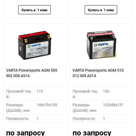
избранное
сравнению
избранное
сравн
VARTA Powersports AGM 509
VARTA Powersports AGM 510
902 008 A514
012 009 A514
Пусковой ток,
115
Пусковой ток,
150
A:
A:
Размеры
149x70x105
Размеры
152x88x131
(ДхШхВ), мм:
(ДхШхВ), мм:
Полярность:
1
Полярность:
1
по запросу
по запросу