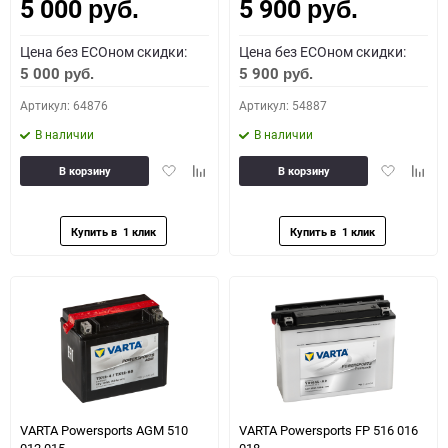
5 000
5 900
Как определить полярность?
руб.
руб.
Цена без ECOном скидки:
Цена без ECOном скидки:
0 - обратная
1 - прямая
3 - обратная
4 - прямая
5 000
5 900
руб.
руб.
Артикул: 64876
Артикул: 54887
В наличии
В наличии
Добавить
Добавить
Добавить
Доба
В корзину
В корзину
в
к
в
к
избранное
сравнению
избранное
сравн
VARTA Powersports AGM 510
VARTA Powersports FP 516 016