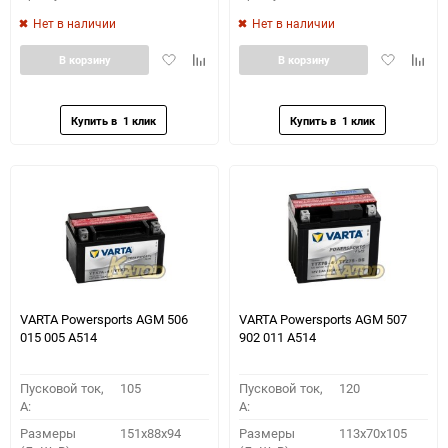
Нет в наличии
Нет в наличии
Добавить
Добавить
Добавить
Доба
В корзину
В корзину
в
к
в
к
избранное
сравнению
избранное
сравн
VARTA Powersports AGM 506
VARTA Powersports AGM 507
015 005 A514
902 011 A514
Пусковой ток,
105
Пусковой ток,
120
A:
A:
Размеры
151x88x94
Размеры
113x70x105