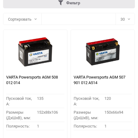
Фильтр
Сортировать
30
30
60
90
150
VARTA Powersports AGM 508
VARTA Powersports AGM 507
012 014
901 012 A514
Пусковой ток,
135
Пусковой ток,
120
A:
A:
Размеры
152x88x106
Размеры
150x66x94
(ДхШхВ), мм:
(ДхШхВ), мм:
ПОДОБРАТЬ
Полярность:
1
Полярность:
1