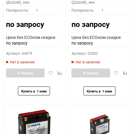
(ДхШхВ), мм:
(ДхШхВ), мм:
Полярность:
1
Полярность:
1
по запросу
по запросу
Цена без ECOном скидки:
Цена без ECOном скидки:
по запросу
по запросу
Артикул: 64879
Артикул: 52082
Нет в наличии
Нет в наличии
Добавить
Добавить
Добавить
Доба
В корзину
В корзину
в
к
в
к
избранное
сравнению
избранное
сравн