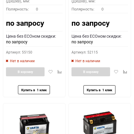
(ДхШхВ), мм:
(ДхШхВ), мм:
Полярность:
0
Полярность:
0
по запросу
по запросу
Цена без ECOном скидки:
Цена без ECOном скидки:
по запросу
по запросу
Артикул: 55150
Артикул: 52115
Нет в наличии
Нет в наличии
Добавить
Добавить
Добавить
Доба
В корзину
В корзину
в
к
в
к
избранное
сравнению
избранное
сравн