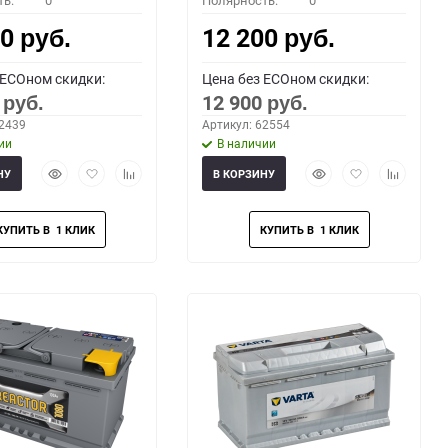
ть:
0
Полярность:
0
00
12 200
руб.
руб.
 ECOном скидки:
Цена без ECOном скидки:
0
12 900
руб.
руб.
62439
Артикул: 62554
ии
В наличии
Быстрый
Добавить
Добавить
Быстрый
Добавить
Добавить
НУ
В КОРЗИНУ
просмотр
в
к
просмотр
в
к
избранное
сравнению
избранное
сравнени