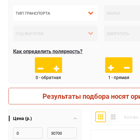
Как определить полярность?
0 - обратная
1 - прямая
Результаты подбора носят ор
Плитка
Компактно
Кол-во:
Цена (р.)
30