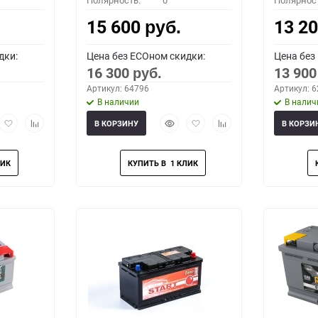
Полярность:
0
Полярнос
15 600
13 2
руб.
дки:
Цена без ECOном скидки:
Цена без
16 300
13 90
руб.
Артикул: 64796
Артикул: 
В наличии
В налич
рый
Добавить
Добавить
Быстрый
Добавить
Добавить
В КОРЗИНУ
В КОРЗИ
мотр
в
к
просмотр
в
к
избранное
сравнению
избранное
сравнению