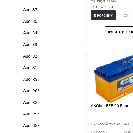
Артикул: 66667
В наличии
Audi S7
Быст
В КОРЗИНУ
прос
Audi S6
Audi S4
Audi S3
Audi S2
Audi S1
Audi RS7
Audi RS6
Audi RS5
АКОМ +EFB 90 Евро
Audi RS4
Пусковой ток, A:
840
Audi RS3
Размеры
353x1