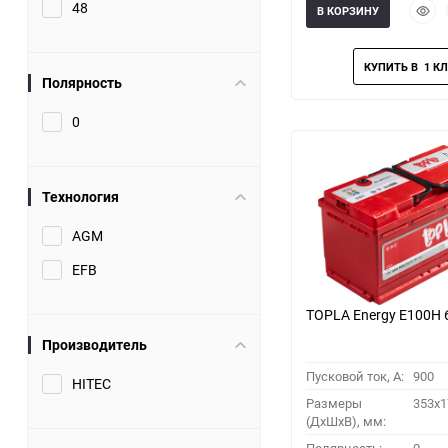
Быст
48
В КОРЗИНУ
прос
Полярность
0
Технология
AGM
EFB
TOPLA Energy E100H 
Производитель
Пусковой ток, A:
900
HITEC
Размеры
353x1
(ДхШхВ), мм: