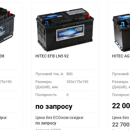
038
HITEC EFB LN5 92
HITEC AG
Пусковой ток, A:
800
Пусковой т
75x190
Размеры
353x175x190
Размеры
(ДхШхВ), мм:
(ДхШхВ), 
Полярность:
0
Полярнос
22 0
по запросу
дки:
Цена без ECOном скидки:
Цена без
по запросу
22 70