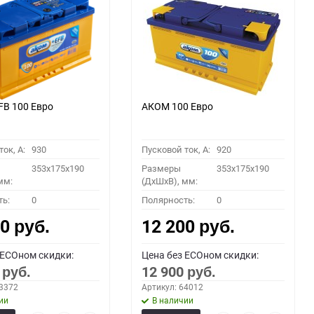
B 100 Евро
АКОМ 100 Евро
ок, A:
930
Пусковой ток, A:
920
353x175x190
Размеры
353x175x190
мм:
(ДхШхВ), мм:
ть:
0
Полярность:
0
00
12 200
руб.
руб.
 ECOном скидки:
Цена без ECOном скидки:
0
12 900
руб.
руб.
63372
Артикул: 64012
ии
В наличии