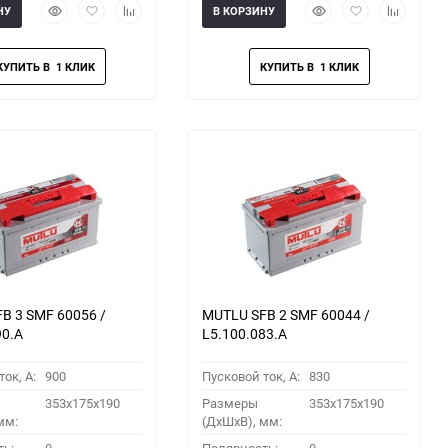
Быстрый
Добавить
Добавить
Быстрый
Добавить
Добавить
НУ
В КОРЗИНУ
просмотр
в
к
просмотр
в
к
избранное
сравнению
избранное
сравнени
B 3 SMF 60056 /
MUTLU SFB 2 SMF 60044 /
90.A
L5.100.083.A
ок, A:
900
Пусковой ток, A:
830
353x175x190
Размеры
353x175x190
мм:
(ДхШхВ), мм: