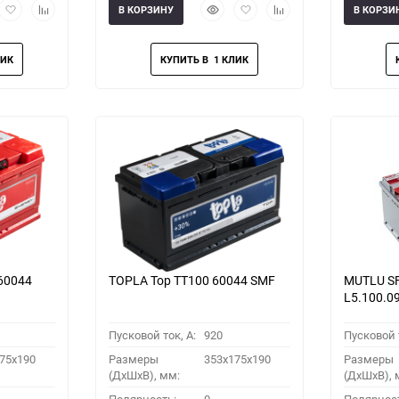
рый
Добавить
Добавить
Быстрый
Добавить
Добавить
В КОРЗИНУ
В КОРЗИ
мотр
в
к
просмотр
в
к
избранное
сравнению
избранное
сравнению
60044
TOPLA Top TT100 60044 SMF
MUTLU SF
L5.100.0
Пусковой ток, A:
920
Пусковой т
75x190
Размеры
353x175x190
Размеры
(ДхШхВ), мм:
(ДхШхВ), 