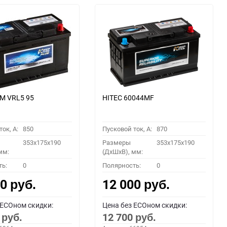
M VRL5 95
HITEC 60044MF
ок, A:
850
Пусковой ток, A:
870
353x175x190
Размеры
353x175x190
мм:
(ДхШхВ), мм:
ть:
0
Полярность:
0
00
12 000
руб.
руб.
 ECOном скидки:
Цена без ECOном скидки:
0
12 700
руб.
руб.