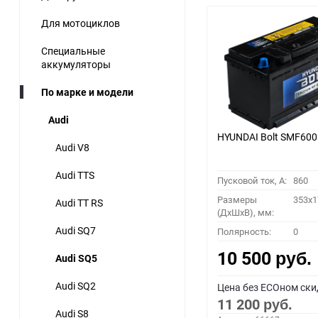
Для мотоциклов
Специальные
аккумуляторы
По марке и модели
Audi
HYUNDAI Bolt SMF60
Audi V8
Audi TTS
Пусковой ток, A:
860
Размеры
353x1
Audi TT RS
(ДхШхВ), мм:
Audi SQ7
Полярность:
0
10 500
Audi SQ5
руб.
Audi SQ2
Цена без ECOном ски
11 200
руб.
Audi S8