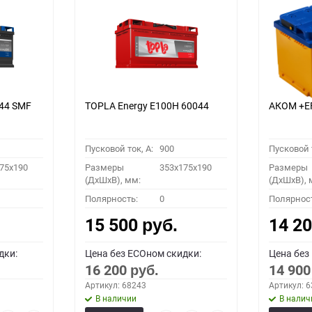
044 SMF
TOPLA Energy E100H 60044
АКОМ +EF
Пусковой ток, A:
900
Пусковой т
75x190
Размеры
353x175x190
Размеры
(ДхШхВ), мм:
(ДхШхВ), 
Полярность:
0
Полярнос
15 500
14 2
руб.
дки:
Цена без ECOном скидки:
Цена без
16 200
14 90
руб.
Артикул: 68243
Артикул: 
В наличии
В налич