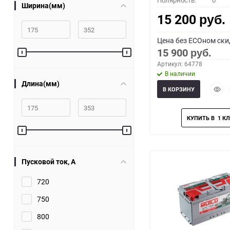
Полярность:
0
Ширина(мм)
15 200
руб.
Цена без ECOном ски
15 900
руб.
Артикул: 64778
В наличии
Длина(мм)
Быст
В КОРЗИНУ
прос
Пусковой ток, A
720
750
800