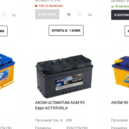
Артикул: 67290
Артикул: 
Нет в наличии
В налич
Быстрый
Добавить
Добавить
рый
Добавить
Добавить
В КОРЗИНУ
В КОРЗИ
просмотр
в
к
мотр
в
к
избранное
сравнению
избранное
сравнению
АКОМ ULTIMATUM AGM 95
АКОМ 90
Евро 6СТ-95VRLA
Пусковой ток, A:
850
Пусковой т
75x190
Размеры
353x175x190
Размеры