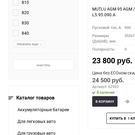
810
MUTLU AGM 95 AGM /
820
L5.95.090.A
830
Пусковой ток, A:
900
840
Размеры
353x1
(ДхШхВ), мм:
показать еще
Полярность:
0
23 800
руб.
очистить
Цена без ECOном ски
24 500
руб.
Артикул: 62903
В наличии
Каталог товаров
Быст
В КОРЗИНУ
прос
Аккумуляторные батареи
Для легковых авто
Для грузовых авто