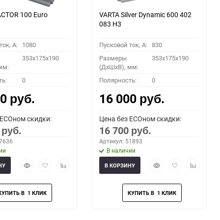
CTOR 100 Euro
VARTA Silver Dynamic 600 402
083 H3
ок, A:
1080
Пусковой ток, A:
830
353x175x190
Размеры
353x175x190
мм:
(ДхШхВ), мм:
ть:
0
Полярность:
0
00
16 000
руб.
руб.
 ECOном скидки:
Цена без ECOном скидки:
0
16 700
руб.
руб.
67636
Артикул: 51893
ии
В наличии
Быстрый
Добавить
Добавить
Быстрый
Добавить
Добавить
НУ
В КОРЗИНУ
просмотр
в
к
просмотр
в
к
избранное
сравнению
избранное
сравнени