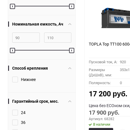
60
90
Номинальная емкость, Ач
150
TOPLA Top TT100 60
Пусковой ток, A:
920
Способ крепления
Размеры
353x1
(ДхШхВ), мм:
Нижнее
Полярность:
0
17 200
руб.
Гарантийный срок, мес.
Цена без ECOном ски
17 900
24
руб.
Артикул: 68282
36
В наличии