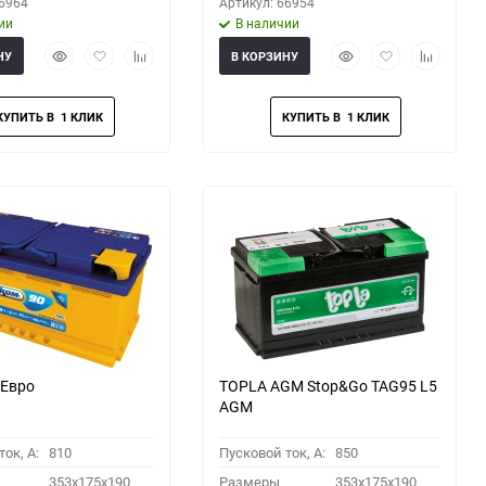
66964
Артикул: 66954
ии
В наличии
Быстрый
Добавить
Добавить
Быстрый
Добавить
Добавить
НУ
В КОРЗИНУ
просмотр
в
к
просмотр
в
к
избранное
сравнению
избранное
сравнени
 Евро
TOPLA AGM Stop&Go TAG95 L5
AGM
ок, A:
810
Пусковой ток, A:
850
353x175x190
Размеры
353x175x190