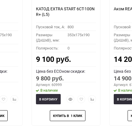
КАТОД EXTRA START 6СТ-100N
Аком REA
R+ (L5)
Пусковой ток, A:
800
Пусковой т
75x190
Размеры
353x175x190
Размеры
(ДхШхВ), мм:
(ДхШхВ), 
Полярность:
0
Полярнос
9 100
14 2
руб.
дки:
Цена без ECOном скидки:
Цена без
9 800
14 90
руб.
Артикул: 60999
Артикул: 
В наличии
В налич
рый
Добавить
Добавить
Быстрый
Добавить
Добавить
В КОРЗИНУ
В КОРЗИ
мотр
в
к
просмотр
в
к
избранное
сравнению
избранное
сравнению