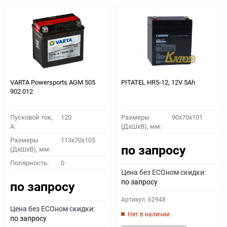
VARTA Powersports AGM 505
PITATEL HR5-12, 12V 5Ah
902 012
Пусковой ток,
120
Размеры
90x70x101
A:
(ДхШхВ), мм:
Размеры
113x70x105
по запросу
(ДхШхВ), мм:
Полярность:
0
Цена без ECOном скидки:
по запросу
по запросу
Артикул: 62948
Цена без ECOном скидки:
Нет в наличии
по запросу