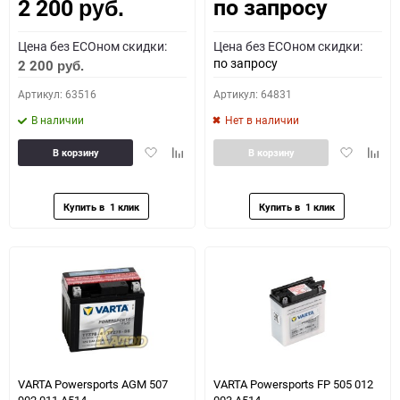
по запросу
2 200
Как определить полярность?
руб.
Цена без ECOном скидки:
Цена без ECOном скидки:
0 - обратная
1 - прямая
3 - обратная
4 - прямая
по запросу
2 200
руб.
Артикул: 63516
Артикул: 64831
В наличии
Нет в наличии
Добавить
Добавить
Добавить
Доба
В корзину
В корзину
в
к
в
к
избранное
сравнению
избранное
сравн
VARTA Powersports AGM 507
VARTA Powersports FP 505 012