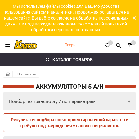
Мы используем файлы cookies для Вашего удобства
пользования сайтом и аналитики. Продолжая оставаться на
нашем сайте, Вы даёте согласие на обработку персональных
данных и подтверждаете ознакомление с нашей
политикой
обработки персональных данных.
0
0
Тверь
КАТАЛОГ ТОВАРОВ
По емкости
АККУМУЛЯТОРЫ 5 A/H
Подбор по транспорту / по параметрам
Результаты подбора носят ориентировочной характер и
ПО ПАРАМЕТРАМ
ПО ТРАНСПОРТУ
требуют подтверждения у наших специалистов