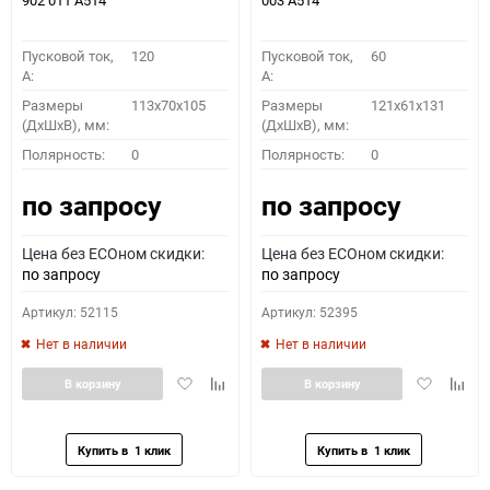
902 011 A514
003 A514
Пусковой ток,
120
Пусковой ток,
60
A:
A:
Размеры
113x70x105
Размеры
121x61x131
(ДхШхВ), мм:
(ДхШхВ), мм:
Полярность:
0
Полярность:
0
по запросу
по запросу
Цена без ECOном скидки:
Цена без ECOном скидки:
по запросу
по запросу
Артикул: 52115
Артикул: 52395
Нет в наличии
Нет в наличии
Добавить
Добавить
Добавить
Доба
В корзину
В корзину
в
к
в
к
избранное
сравнению
избранное
сравн