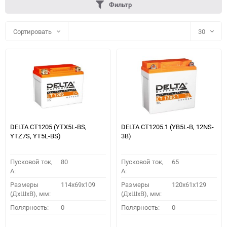
Фильтр
Сортировать
30
30
60
90
150
DELTA CT1205 (YTX5L-BS,
DELTA CT1205.1 (YB5L-B, 12NS-
YTZ7S, YT5L-BS)
3B)
Пусковой ток,
80
Пусковой ток,
65
A:
A:
Размеры
114x69x109
Размеры
120x61x129
(ДхШхВ), мм:
(ДхШхВ), мм:
ПОДОБРАТЬ
Полярность:
0
Полярность:
0