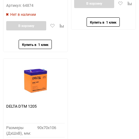
Добавить
Доба
В корзину
Артикул: 64874
в
к
Нет в наличии
избранное
сравн
Добавить
Добавить
В корзину
в
к
избранное
сравнению
DELTA DTM 1205
Размеры
90x70x106
(ДхШхВ), мм: