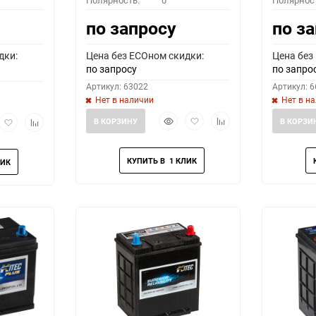
Полярность:
0
Полярнос
по запросу
по з
дки:
Цена без ECOном скидки:
Цена без
по запросу
по запро
Артикул: 63022
Артикул: 
Нет в наличии
Нет в н
Быстрый
Добавить
Добавить
рый
Добавить
Добавить
В КОРЗИНУ
В КОРЗИ
просмотр
в
к
мотр
в
к
избранное
сравнению
избранное
сравнению