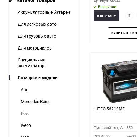
Каталог товаров
Артикул: 66944
В наличии
Аккумуляторные батареи
Быст
В КОРЗИНУ
прос
Для легковых авто
Для грузовых авто
Для мотоциклов
Специальные
аккумуляторы
По марке и модели
Audi
Mercedes Benz
HITEC 56219MF
Ford
Iveco
Пусковой ток, A:
550
Размеры
242x1