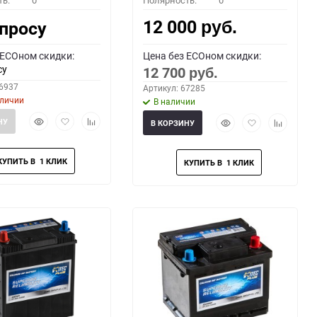
ть:
0
Полярность:
0
12 000
апросу
руб.
 ECOном скидки:
Цена без ECOном скидки:
су
12 700
руб.
66937
Артикул: 67285
аличии
В наличии
Быстрый
Добавить
Добавить
Быстрый
Добавить
Добавить
НУ
В КОРЗИНУ
просмотр
в
к
просмотр
в
к
избранное
сравнению
избранное
сравнени