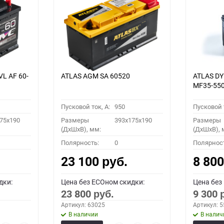
VL АF 60-
ATLAS AGM SA 60520
ATLAS D
MF35-55
Пусковой ток, A:
950
Пусковой т
75x190
Размеры
393x175x190
Размеры
(ДхШхВ), мм:
(ДхШхВ), 
Полярность:
0
Полярнос
23 100
8 80
руб.
дки:
Цена без ECOном скидки:
Цена без
23 800
9 300
руб.
Артикул: 63025
Артикул: 
В наличии
В налич