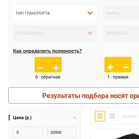
Как определить полярность?
0 - обратная
1 - прямая
Результаты подбора носят ор
Плитка
Компактно
Кол-во:
Цена (р.)
30