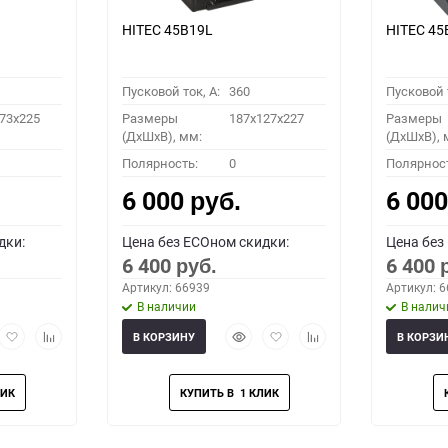
HITEC 45B19L
HITEC 45
Пусковой ток, A:
360
Пусковой т
73x225
Размеры
187x127x227
Размеры
(ДхШхВ), мм:
(ДхШхВ), 
Полярность:
0
Полярнос
6 000
6 00
руб.
дки:
Цена без ECOном скидки:
Цена без
6 400
6 400
руб.
Артикул: 66939
Артикул: 
В наличии
В налич
рый
Добавить
Добавить
Быстрый
Добавить
Добавить
В КОРЗИНУ
В КОРЗИ
мотр
в
к
просмотр
в
к
избранное
сравнению
избранное
сравнению