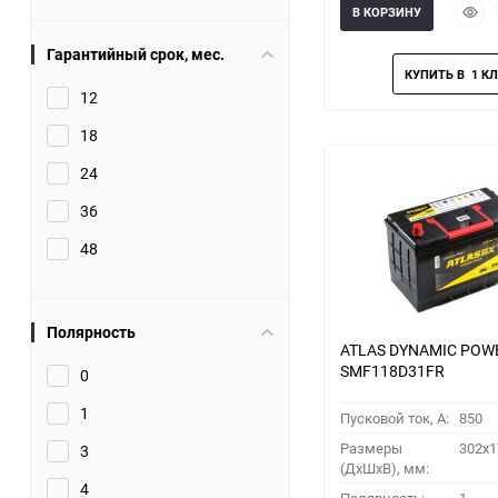
Быст
В КОРЗИНУ
прос
Гарантийный срок, мес.
12
18
24
36
48
Полярность
ATLAS DYNAMIC POW
SMF118D31FR
0
1
Пусковой ток, A:
850
Размеры
302x1
3
(ДхШхВ), мм:
4