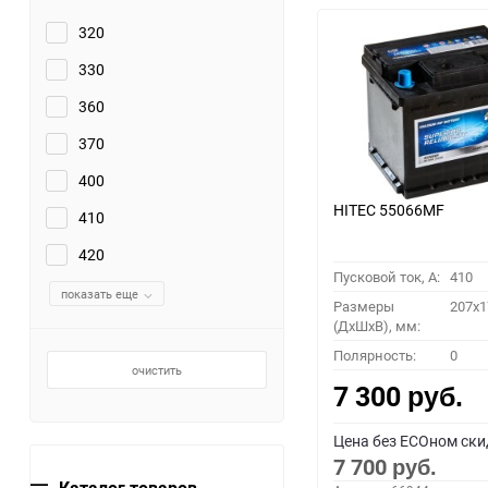
320
330
360
370
400
HITEC 55066MF
410
420
Пусковой ток, A:
410
показать еще
Размеры
207x1
(ДхШхВ), мм:
Полярность:
0
очистить
7 300
руб.
Цена без ECOном ски
7 700
руб.