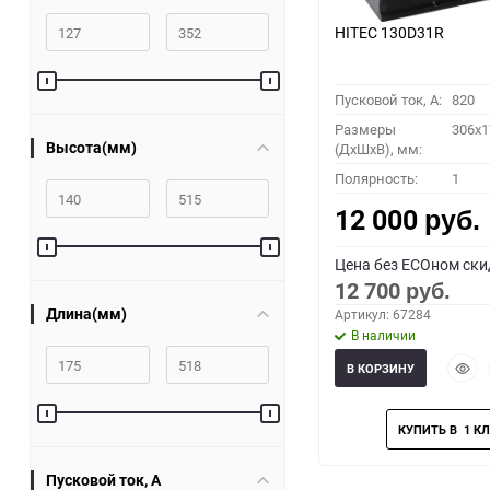
HITEC 130D31R
Пусковой ток, A:
820
Размеры
306x1
Высота(мм)
(ДхШхВ), мм:
Полярность:
1
12 000
руб.
Цена без ECOном ски
12 700
руб.
Длина(мм)
Артикул: 67284
В наличии
Быст
В КОРЗИНУ
прос
Пусковой ток, A