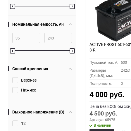
60
90
Номинальная емкость, Ач
150
ACTIVE FROST 6СТ-60
3-R
Пусковой ток, A:
500
Способ крепления
Размеры
242x1
(ДхШхВ), мм:
Верхнее
Полярность:
0
Нижнее
4 000
руб.
Цена без ECOном ски
Выходное напряжение (В)
4 500
руб.
Артикул: 65975
12
В наличии