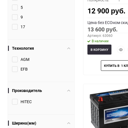
Полярность:
1
5
12 900
руб.
9
Цена без ECOном ски
17
13 600
руб.
Артикул: 63060
В наличии
Технология
Быст
В КОРЗИНУ
прос
AGM
EFB
Производитель
HITEC
Ширина(мм)