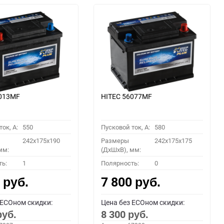
6013MF
HITEC 56077MF
ок, A:
550
Пусковой ток, A:
580
242x175x190
Размеры
242x175x175
мм:
(ДхШхВ), мм:
ть:
1
Полярность:
0
0
7 800
руб.
руб.
 ECOном скидки:
Цена без ECOном скидки:
8 300
руб.
руб.