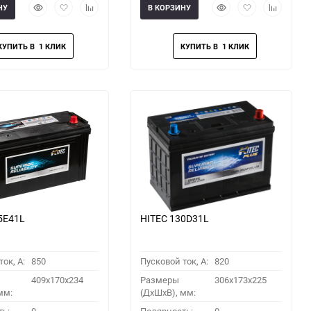
Быстрый
Добавить
Добавить
Быстрый
Добавить
Добавить
НУ
В КОРЗИНУ
просмотр
в
к
просмотр
в
к
избранное
сравнению
избранное
сравнени
5E41L
HITEC 130D31L
ок, A:
850
Пусковой ток, A:
820
409x170x234
Размеры
306x173x225
мм:
(ДхШхВ), мм: