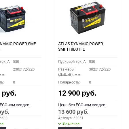
YNAMIC POWER SMF
ATLAS DYNAMIC POWER
0
SMF118D31FL
ок, A:
550
Пусковой ток, A:
850
230x172x220
Размеры
302x172x220
мм:
(ДхШхВ), мм:
ть:
0
Полярность:
0
0
12 900
руб.
руб.
 ECOном скидки:
Цена без ECOном скидки:
13 600
руб.
руб.
55683
Артикул: 63061
ии
В наличии