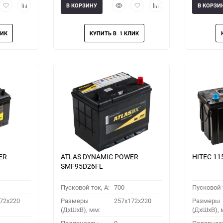
рый
Добавить
Добавить
Быстрый
Добавить
Добавить
В КОРЗИНУ
В КОРЗИ
мотр
в
к
просмотр
в
к
избранное
сравнению
избранное
сравнению
ER
ATLAS DYNAMIC POWER
HITEC 11
SMF95D26FL
Пусковой ток, A:
700
Пусковой т
72x220
Размеры
257x172x220
Размеры
(ДхШхВ), мм:
(ДхШхВ), 