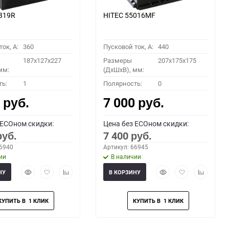
B19R
HITEC 55016MF
ок, A:
360
Пусковой ток, A:
440
187x127x227
Размеры
207x175x175
мм:
(ДхШхВ), мм:
ть:
1
Полярность:
0
0
7 000
руб.
руб.
 ECOном скидки:
Цена без ECOном скидки:
7 400
руб.
руб.
66940
Артикул: 66945
ии
В наличии
Быстрый
Добавить
Добавить
Быстрый
Добавить
Добавить
НУ
В КОРЗИНУ
просмотр
в
к
просмотр
в
к
избранное
сравнению
избранное
сравнени