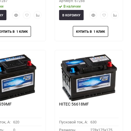
67287
Артикул: 67288
ии
В наличии
Быстрый
Добавить
Добавить
Быстрый
Добавить
Добавить
НУ
В КОРЗИНУ
просмотр
в
к
просмотр
в
к
избранное
сравнению
избранное
сравнени
6559MF
HITEC 56618MF
ок, A:
620
Пусковой ток, A:
630
ть:
0
Размеры
278x175x175