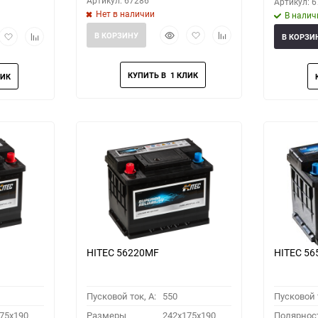
Артикул: 67286
Артикул: 
Нет в наличии
В налич
Быстрый
Добавить
Добавить
рый
Добавить
Добавить
В КОРЗИНУ
В КОРЗИ
просмотр
в
к
мотр
в
к
избранное
сравнению
избранное
сравнению
HITEC 56220MF
HITEC 5
Пусковой ток, A:
550
Пусковой т
75x190
Размеры
242x175x190
Полярнос