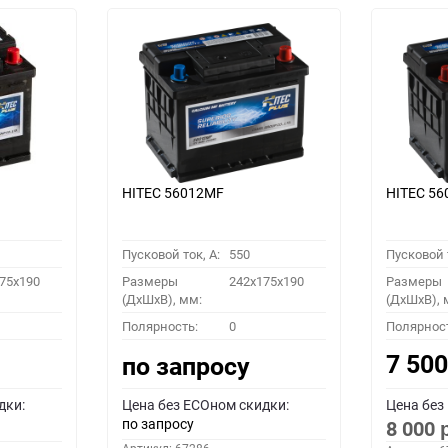
HITEC 56012MF
HITEC 5
Пусковой ток, A:
550
Пусковой т
75x190
Размеры
242x175x190
Размеры
(ДхШхВ), мм:
(ДхШхВ), 
Полярность:
0
Полярнос
7 50
по запросу
дки:
Цена без ECOном скидки:
Цена без
по запросу
8 000