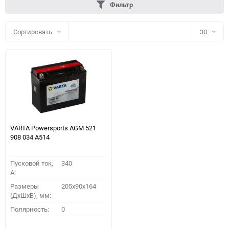
Фильтр
Сортировать
30
30
60
90
150
VARTA Powersports AGM 521
908 034 A514
Пусковой ток,
340
A:
Размеры
205x90x164
(ДхШхВ), мм:
ПОДОБРАТЬ
Полярность:
0