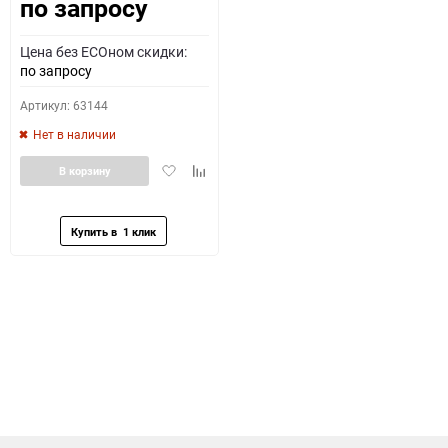
по запросу
Как определить полярность?
Цена без ECOном скидки:
0 - обратная
1 - прямая
3 - обратная
4 - прямая
по запросу
Артикул: 63144
Нет в наличии
Добавить
Добавить
В корзину
в
к
избранное
сравнению