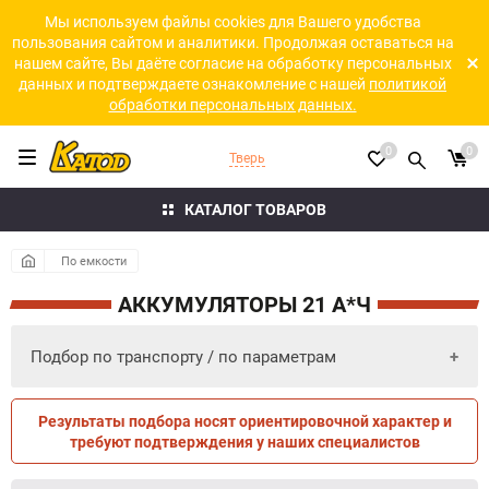
Мы используем файлы cookies для Вашего удобства
пользования сайтом и аналитики. Продолжая оставаться на
нашем сайте, Вы даёте согласие на обработку персональных
данных и подтверждаете ознакомление с нашей
политикой
обработки персональных данных.
0
0
Тверь
КАТАЛОГ ТОВАРОВ
По емкости
АККУМУЛЯТОРЫ 21 А*Ч
Подбор по транспорту / по параметрам
Результаты подбора носят ориентировочной характер и
ПО ПАРАМЕТРАМ
ПО ТРАНСПОРТУ
требуют подтверждения у наших специалистов