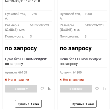
69019-B0 / D5.190.125.B
Пусковой ток,
1250
Пусковой ток,
1200
A:
A:
Размеры
513x223x223
Размеры
513x223x223
(ДхШхВ), мм:
(ДхШхВ), мм:
Полярность:
3
Полярность:
3
по запросу
по запросу
Цена без ECOном скидки:
Цена без ECOном скидки:
по запросу
по запросу
Артикул: 66158
Артикул: 64800
Нет в наличии
Нет в наличии
Добавить
Добавить
Добавить
Доба
В корзину
В корзину
в
к
в
к
избранное
сравнению
избранное
сравн