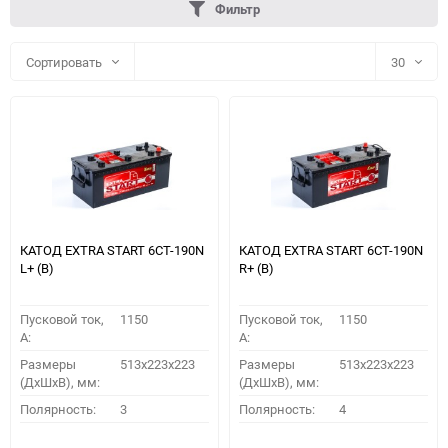
Фильтр
Сортировать
30
30
60
90
150
КАТОД EXTRA START 6СТ-190N
КАТОД EXTRA START 6СТ-190N
L+ (B)
R+ (B)
Пусковой ток,
1150
Пусковой ток,
1150
A:
A:
Размеры
513x223x223
Размеры
513x223x223
(ДхШхВ), мм:
(ДхШхВ), мм:
ПОДОБРАТЬ
Полярность:
3
Полярность:
4