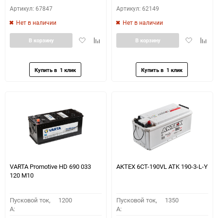
Артикул: 67847
Артикул: 62149
Нет в наличии
Нет в наличии
Добавить
Добавить
Добавить
Доба
В корзину
В корзину
в
к
в
к
избранное
сравнению
избранное
сравн
VARTA Promotive HD 690 033
АКТЕХ 6СТ-190VL ATK 190-3-L-Y
120 M10
Пусковой ток,
1200
Пусковой ток,
1350
A:
A: