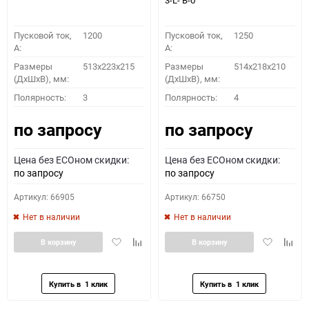
3-L- B-o
Пусковой ток,
1200
Пусковой ток,
1250
A:
A:
Размеры
513х223х215
Размеры
514x218x210
(ДхШхВ), мм:
(ДхШхВ), мм:
Полярность:
3
Полярность:
4
по запросу
по запросу
Цена без ECOном скидки:
Цена без ECOном скидки:
по запросу
по запросу
Артикул: 66905
Артикул: 66750
Нет в наличии
Нет в наличии
Добавить
Добавить
Добавить
Доба
В корзину
В корзину
в
к
в
к
избранное
сравнению
избранное
сравн