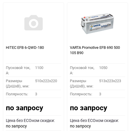
HITEC EFB 6-QWD-180
VARTA Promotive EFB 690 500
105 B90
Пусковой ток,
1100
Пусковой ток,
1050
A:
A:
Размеры
510х222х220
Размеры
513x223x223
(ДхШхВ), мм:
(ДхШхВ), мм:
Полярность:
3
Полярность:
3
по запросу
по запросу
Цена без ECOном скидки:
Цена без ECOном скидки:
по запросу
по запросу