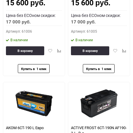
15 600
15 600
Как определить полярность?
руб.
руб.
Цена без ECOном скидки:
Цена без ECOном скидки:
0 - обратная
1 - прямая
3 - обратная
4 - прямая
17 000
17 000
руб.
руб.
Артикул: 61006
Артикул: 61005
В наличии
В наличии
Добавить
Добавить
Добавить
Доба
В корзину
В корзину
в
к
в
к
избранное
сравнению
избранное
сравн
АКОМ 6СТ-190 L Евро
ACTIVE FROST 6СТ-190N AF190-