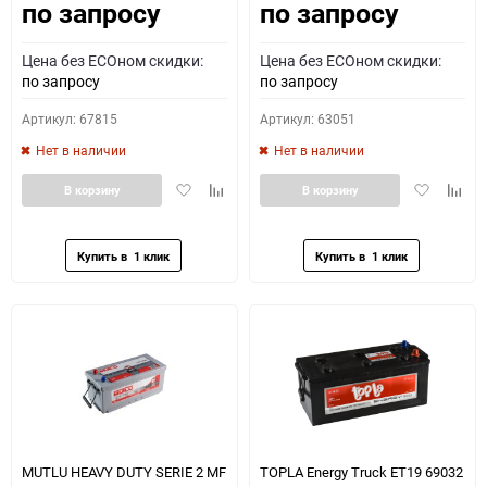
по запросу
по запросу
Цена без ECOном скидки:
Цена без ECOном скидки:
по запросу
по запросу
Артикул: 67815
Артикул: 63051
Нет в наличии
Нет в наличии
Добавить
Добавить
Добавить
Доба
В корзину
В корзину
в
к
в
к
избранное
сравнению
избранное
сравн
MUTLU HEAVY DUTY SERIE 2 MF
TOPLA Energy Truck ET19 69032