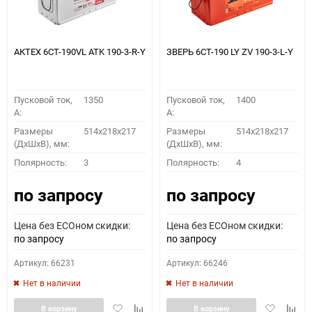
АКТЕХ 6СТ-190VL ATK 190-3-R-Y
ЗВЕРЬ 6СТ-190 LY ZV 190-3-L-Y
Пусковой ток,
1350
Пусковой ток,
1400
A:
A:
Размеры
514x218x217
Размеры
514x218x217
(ДхШхВ), мм:
(ДхШхВ), мм:
Полярность:
3
Полярность:
4
по запросу
по запросу
Цена без ECOном скидки:
Цена без ECOном скидки:
по запросу
по запросу
Артикул: 66231
Артикул: 66246
Нет в наличии
Нет в наличии
Добавить
Добавить
Добавить
Доба
В корзину
В корзину