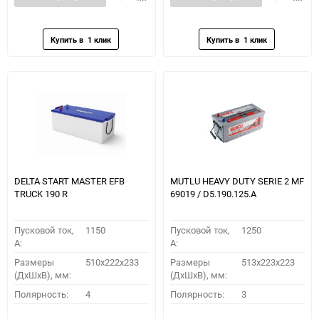
в
к
в
к
избранное
сравнению
избранное
сравн
DELTA START MASTER EFB
MUTLU HEAVY DUTY SERIE 2 MF
TRUCK 190 R
69019 / D5.190.125.A
Пусковой ток,
1150
Пусковой ток,
1250
A:
A:
Размеры
510х222х233
Размеры
513x223x223
(ДхШхВ), мм:
(ДхШхВ), мм:
Полярность:
4
Полярность:
3