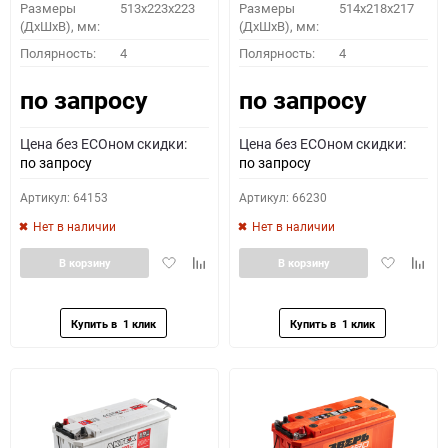
Размеры
513x223x223
Размеры
514x218x217
(ДхШхВ), мм:
(ДхШхВ), мм:
Полярность:
4
Полярность:
4
по запросу
по запросу
Цена без ECOном скидки:
Цена без ECOном скидки:
по запросу
по запросу
Артикул: 64153
Артикул: 66230
Нет в наличии
Нет в наличии
Добавить
Добавить
Добавить
Доба
В корзину
В корзину
в
к
в
к
избранное
сравнению
избранное
сравн