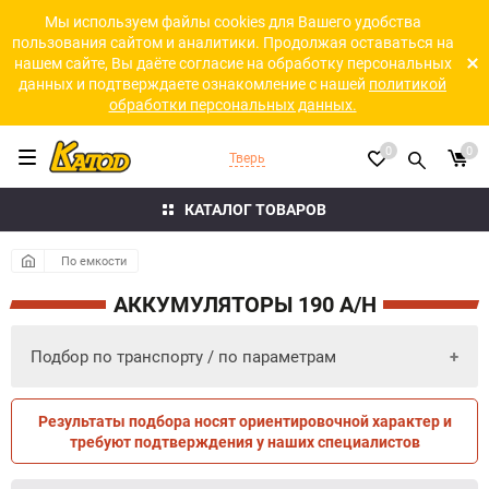
Мы используем файлы cookies для Вашего удобства
пользования сайтом и аналитики. Продолжая оставаться на
нашем сайте, Вы даёте согласие на обработку персональных
данных и подтверждаете ознакомление с нашей
политикой
обработки персональных данных.
0
0
Тверь
КАТАЛОГ ТОВАРОВ
По емкости
АККУМУЛЯТОРЫ 190 A/H
Подбор по транспорту / по параметрам
Результаты подбора носят ориентировочной характер и
ПО ПАРАМЕТРАМ
ПО ТРАНСПОРТУ
требуют подтверждения у наших специалистов