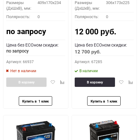
Размеры
409x170x234
Размеры
306x173x225
(ДхШхВ), мм:
(ДхШхВ), мм:
Полярность:
0
Полярность:
0
по запросу
12 000
руб.
Цена без ECOном скидки:
Цена без ECOном скидки:
по запросу
12 700
руб.
Артикул: 66937
Артикул: 67285
Нет в наличии
В наличии
Добавить
Добавить
Добавить
Доба
В корзину
В корзину
в
к
в
к
избранное
сравнению
избранное
сравн