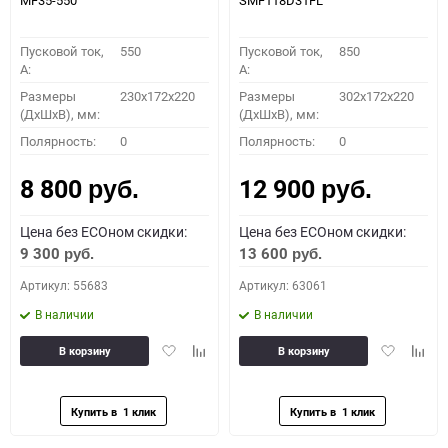
MF35-550
SMF118D31FL
Пусковой ток,
550
Пусковой ток,
850
A:
A:
Размеры
230x172x220
Размеры
302x172x220
(ДхШхВ), мм:
(ДхШхВ), мм:
Полярность:
0
Полярность:
0
8 800
12 900
руб.
руб.
Цена без ECOном скидки:
Цена без ECOном скидки:
9 300
13 600
руб.
руб.
Артикул: 55683
Артикул: 63061
В наличии
В наличии
Добавить
Добавить
Добавить
Доба
В корзину
В корзину
в
к
в
к
избранное
сравнению
избранное
сравн