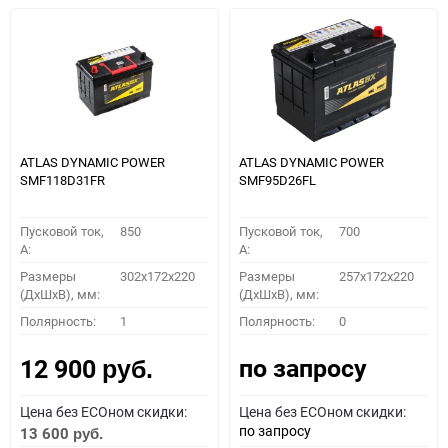
ATLAS DYNAMIC POWER
ATLAS DYNAMIC POWER
SMF118D31FR
SMF95D26FL
Пусковой ток,
850
Пусковой ток,
700
A:
A:
Размеры
302x172x220
Размеры
257x172x220
(ДхШхВ), мм:
(ДхШхВ), мм:
Полярность:
1
Полярность:
0
по запросу
12 900
руб.
Цена без ECOном скидки:
Цена без ECOном скидки:
по запросу
13 600
руб.