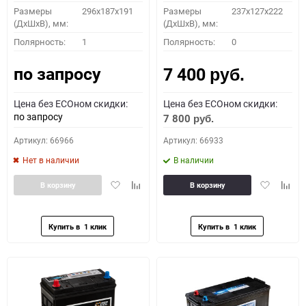
Размеры
296х187х191
Размеры
237x127x222
(ДхШхВ), мм:
(ДхШхВ), мм:
Полярность:
1
Полярность:
0
по запросу
7 400
руб.
Цена без ECOном скидки:
Цена без ECOном скидки:
по запросу
7 800
руб.
Артикул: 66966
Артикул: 66933
Нет в наличии
В наличии
Добавить
Добавить
Добавить
Доба
В корзину
В корзину
в
к
в
к
избранное
сравнению
избранное
сравн