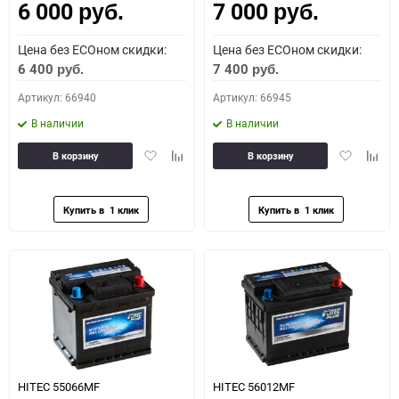
6 000
7 000
руб.
руб.
Цена без ECOном скидки:
Цена без ECOном скидки:
6 400
7 400
руб.
руб.
Артикул: 66940
Артикул: 66945
В наличии
В наличии
Добавить
Добавить
Добавить
Доба
В корзину
В корзину
в
к
в
к
избранное
сравнению
избранное
сравн
HITEC 55066MF
HITEC 56012MF