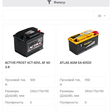
Фильтр
30
30
60
90
150
ACTIVE FROST 6СТ-60VL АF 60-
ATLAS AGM SA 60520
3-R
Пусковой ток,
500
Пусковой ток,
950
A:
A:
Размеры
242x175x190
Размеры
393x175x190
(ДхШхВ), мм:
(ДхШхВ), мм:
ПОДОБРАТЬ
Полярность:
0
Полярность:
0