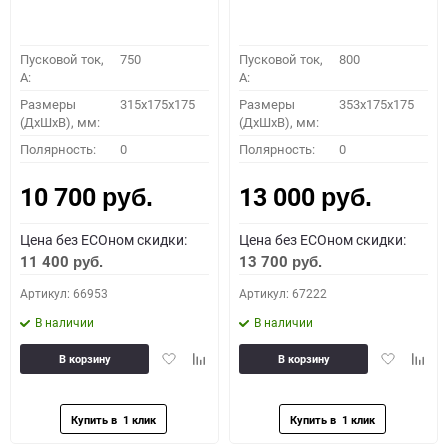
Пусковой ток,
750
Пусковой ток,
800
A:
A:
Размеры
315x175x175
Размеры
353x175x175
(ДхШхВ), мм:
(ДхШхВ), мм:
Полярность:
0
Полярность:
0
10 700
13 000
руб.
руб.
Цена без ECOном скидки:
Цена без ECOном скидки:
11 400
13 700
руб.
руб.
Артикул: 66953
Артикул: 67222
В наличии
В наличии
Добавить
Добавить
Добавить
Доба
В корзину
В корзину
в
к
в
к
избранное
сравнению
избранное
сравн