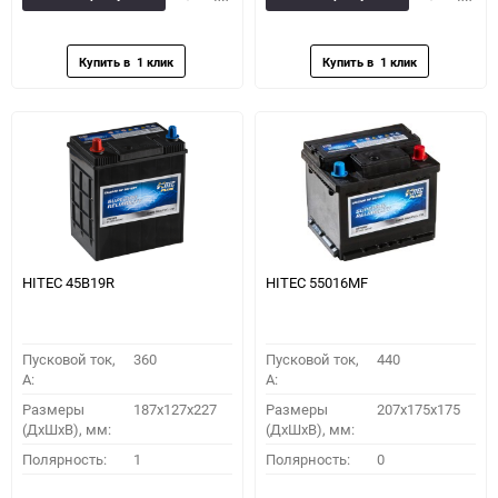
в
к
в
к
избранное
сравнению
избранное
сравн
HITEC 45B19R
HITEC 55016MF
Пусковой ток,
360
Пусковой ток,
440
A:
A:
Размеры
187x127x227
Размеры
207x175x175
(ДхШхВ), мм:
(ДхШхВ), мм:
Полярность:
1
Полярность:
0