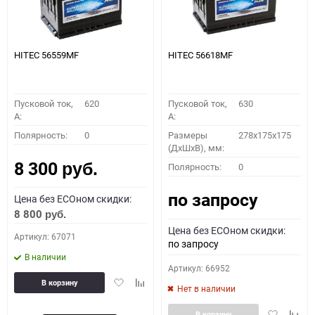
HITEC 56559MF
HITEC 56618MF
Пусковой ток,
620
Пусковой ток,
630
A:
A:
Полярность:
0
Размеры
278x175x175
(ДхШхВ), мм:
8 300
Полярность:
0
руб.
по запросу
Цена без ECOном скидки:
8 800
руб.
Цена без ECOном скидки:
Артикул: 67071
по запросу
В наличии
Артикул: 66952
Добавить
Добавить
В корзину
Нет в наличии
в
к
избранное
сравнению
Добавить
Доба
В корзину