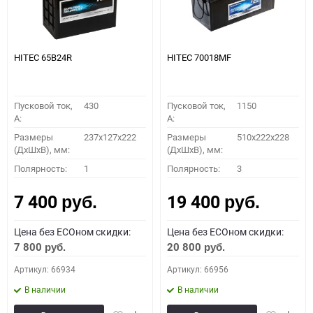
HITEC 65B24R
HITEC 70018MF
Пусковой ток,
430
Пусковой ток,
1150
A:
A:
Размеры
237x127x222
Размеры
510x222x228
(ДхШхВ), мм:
(ДхШхВ), мм:
Полярность:
1
Полярность:
3
7 400
19 400
руб.
руб.
Цена без ECOном скидки:
Цена без ECOном скидки:
7 800
20 800
руб.
руб.
Артикул: 66934
Артикул: 66956
В наличии
В наличии