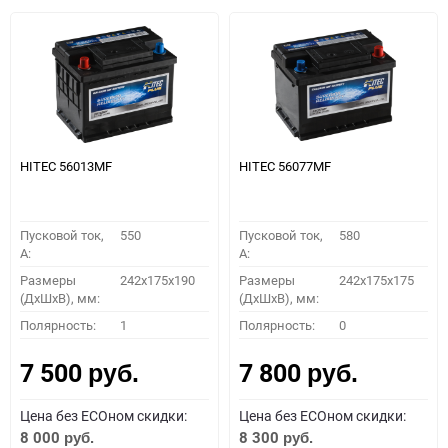
HITEC 56013MF
HITEC 56077MF
Пусковой ток,
550
Пусковой ток,
580
A:
A:
Размеры
242x175x190
Размеры
242x175x175
(ДхШхВ), мм:
(ДхШхВ), мм:
Полярность:
1
Полярность:
0
7 500
7 800
руб.
руб.
Цена без ECOном скидки:
Цена без ECOном скидки:
8 000
8 300
руб.
руб.