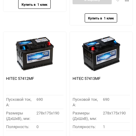
в
к
избранное
сравн
HITEC 57412MF
HITEC 57413MF
Пусковой ток,
690
Пусковой ток,
690
A:
A:
Размеры
278x175x190
Размеры
278x175x190
(ДхШхВ), мм:
(ДхШхВ), мм:
Полярность:
0
Полярность:
1