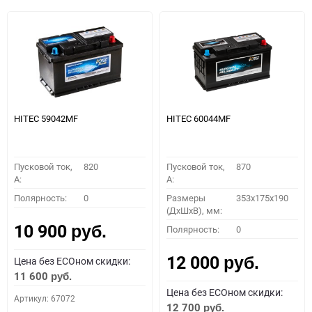
HITEC 59042MF
HITEC 60044MF
Пусковой ток,
820
Пусковой ток,
870
A:
A:
Полярность:
0
Размеры
353x175x190
(ДхШхВ), мм:
10 900
Полярность:
0
руб.
12 000
Цена без ECOном скидки:
руб.
11 600
руб.
Цена без ECOном скидки:
Артикул: 67072
12 700
руб.