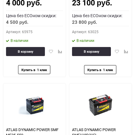
4 000
23 100
Как определить полярность?
руб.
руб.
Цена без ECOном скидки:
Цена без ECOном скидки:
0 - обратная
1 - прямая
3 - обратная
4 - прямая
4 500
23 800
руб.
руб.
Артикул: 65975
Артикул: 63025
В наличии
В наличии
Добавить
Добавить
Добавить
Доба
В корзину
В корзину
в
к
в
к
избранное
сравнению
избранное
сравн
ATLAS DYNAMIC POWER SMF
ATLAS DYNAMIC POWER