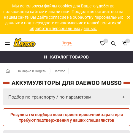
Мы используем файлы cookies для Вашего удобства
пользования сайтом и аналитики. Продолжая оставаться на
нашем сайте, Вы даёте согласие на обработку персональных
данных и подтверждаете ознакомление с нашей
политикой
обработки персональных данных.
0
0
Тверь
КАТАЛОГ ТОВАРОВ
По марке и модели
Daewoo
АККУМУЛЯТОРЫ ДЛЯ DAEWOO MUSSO
Подбор по транспорту / по параметрам
Результаты подбора носят ориентировочной характер и
ПО ПАРАМЕТРАМ
ПО ТРАНСПОРТУ
требуют подтверждения у наших специалистов