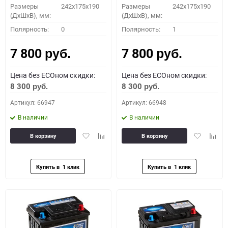
Размеры
242x175x190
Размеры
242x175x190
(ДхШхВ), мм:
(ДхШхВ), мм:
Полярность:
0
Полярность:
1
7 800
7 800
руб.
руб.
Цена без ECOном скидки:
Цена без ECOном скидки:
8 300
8 300
руб.
руб.
Артикул: 66947
Артикул: 66948
В наличии
В наличии
Добавить
Добавить
Добавить
Доба
В корзину
В корзину
в
к
в
к
избранное
сравнению
избранное
сравн