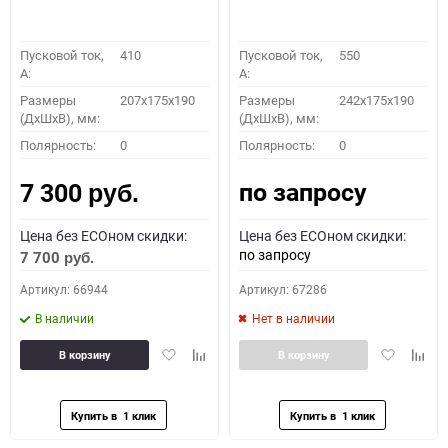
Пусковой ток,
410
Пусковой ток,
550
A:
A:
Размеры
207x175x190
Размеры
242x175x190
(ДхШхВ), мм:
(ДхШхВ), мм:
Полярность:
0
Полярность:
0
по запросу
7 300
руб.
Цена без ECOном скидки:
Цена без ECOном скидки:
по запросу
7 700
руб.
Артикул: 66944
Артикул: 67286
В наличии
Нет в наличии
Добавить
Добавить
Добавить
Доба
В корзину
В корзину
в
к
в
к
избранное
сравнению
избранное
сравн