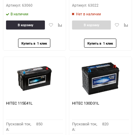
Артикул: 63060
Артикул: 63022
В наличии
Нет в наличии
Добавить
Добавить
Добавить
Доба
В корзину
В корзину
в
к
в
к
избранное
сравнению
избранное
сравн
HITEC 115E41L
HITEC 130D31L
Пусковой ток,
850
Пусковой ток,
820
A:
A: