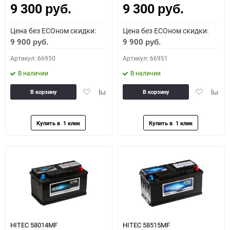
9 300
9 300
руб.
руб.
Цена без ECOном скидки:
Цена без ECOном скидки:
9 900
9 900
руб.
руб.
Артикул: 66950
Артикул: 66951
В наличии
В наличии
Добавить
Добавить
Добавить
Доба
В корзину
В корзину
в
к
в
к
избранное
сравнению
избранное
сравн
HITEC 58014MF
HITEC 58515MF