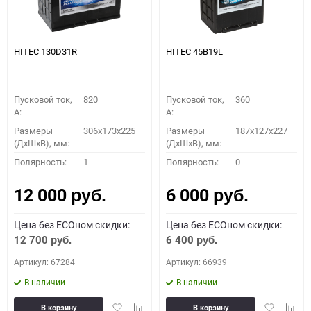
HITEC 130D31R
HITEC 45B19L
Пусковой ток,
820
Пусковой ток,
360
A:
A:
Размеры
306x173x225
Размеры
187x127x227
(ДхШхВ), мм:
(ДхШхВ), мм:
Полярность:
1
Полярность:
0
12 000
6 000
руб.
руб.
Цена без ECOном скидки:
Цена без ECOном скидки:
12 700
6 400
руб.
руб.
Артикул: 67284
Артикул: 66939
В наличии
В наличии
Добавить
Добавить
Добавить
Доба
В корзину
В корзину