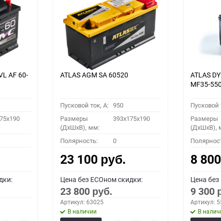
VL АF 60-
ATLAS AGM SA 60520
ATLAS D
MF35-55
Пусковой ток, A:
950
Пусковой т
75x190
Размеры
393x175x190
Размеры
(ДхШхВ), мм:
(ДхШхВ), 
Полярность:
0
Полярнос
23 100
8 80
руб.
дки:
Цена без ECOном скидки:
Цена без
23 800
9 300
руб.
Артикул: 63025
Артикул: 
В наличии
В налич