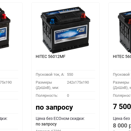
HITEC 56012MF
HITEC 5
Пусковой ток, A:
550
Пусковой т
75x190
Размеры
242x175x190
Размеры
(ДхШхВ), мм:
(ДхШхВ), 
Полярность:
0
Полярнос
7 50
по запросу
дки:
Цена без ECOном скидки:
Цена без
по запросу
8 000