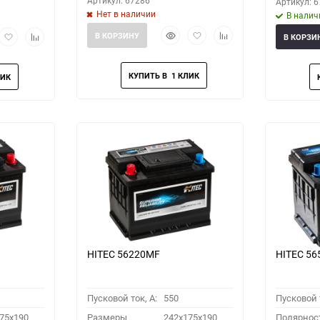
Артикул: 67286
Артикул: 
Нет в наличии
В налич
Быстрый
Добавить
Добавить
рый
Добавить
Добавить
В КОРЗИНУ
В КОРЗИ
просмотр
в
к
мотр
в
к
избранное
сравнению
избранное
сравнению
HITEC 56220MF
HITEC 5
Пусковой ток, A:
550
Пусковой т
75x190
Размеры
242x175x190
Полярнос