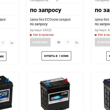
Полярность:
0
Полярнос
по запросу
по з
дки:
Цена без ECOном скидки:
Цена без
по запросу
по запро
Артикул: 63022
Артикул: 
Нет в наличии
Нет в н
Быстрый
Добавить
Добавить
рый
Добавить
Добавить
В КОРЗИНУ
В КОРЗИ
просмотр
в
к
мотр
в
к
избранное
сравнению
избранное
сравнению