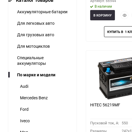
Каталог товаров
Артикул: 66944
В наличии
Аккумуляторные батареи
Быст
В КОРЗИНУ
прос
Для легковых авто
Для грузовых авто
Для мотоциклов
Специальные
аккумуляторы
По марке и модели
Audi
Mercedes Benz
HITEC 56219MF
Ford
Iveco
Пусковой ток, A:
550
Размеры
242x1