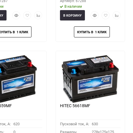
67287
Артикул: 67288
ии
В наличии
Быстрый
Добавить
Добавить
Быстрый
Добавить
Добавить
НУ
В КОРЗИНУ
просмотр
в
к
просмотр
в
к
избранное
сравнению
избранное
сравнени
6559MF
HITEC 56618MF
ок, A:
620
Пусковой ток, A:
630
ть:
0
Размеры
278x175x175