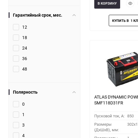
Быст
В КОРЗИНУ
прос
Гарантийный срок, мес.
12
18
24
36
48
Полярность
ATLAS DYNAMIC POW
SMF118D31FR
0
1
Пусковой ток, A:
850
Размеры
302x1
3
(ДхШхВ), мм:
4