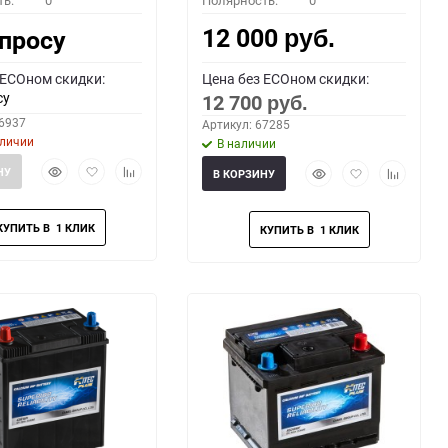
ть:
0
Полярность:
0
12 000
апросу
руб.
 ECOном скидки:
Цена без ECOном скидки:
су
12 700
руб.
66937
Артикул: 67285
аличии
В наличии
Быстрый
Добавить
Добавить
Быстрый
Добавить
Добавить
НУ
В КОРЗИНУ
просмотр
в
к
просмотр
в
к
избранное
сравнению
избранное
сравнени