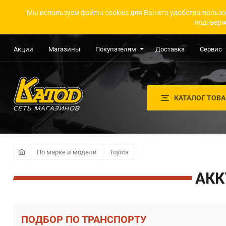
Мы используем файлы cookies для Вашего удобства пользо
подтверж
Акции
Магазины
Покупателям
Доставка
Сервис
КАТАЛОГ ТОВ
По марке и модели
Toyota
АКК
ПО ТРАНСПОРТУ