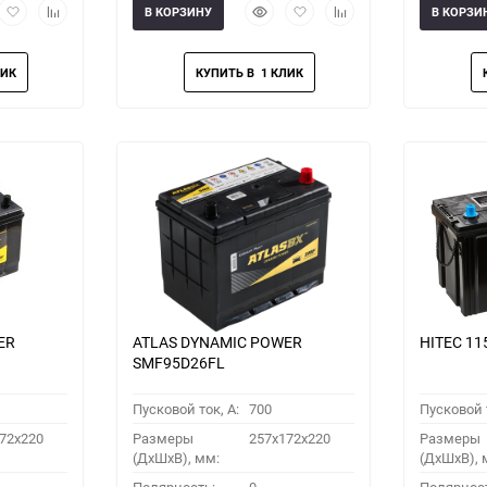
рый
Добавить
Добавить
Быстрый
Добавить
Добавить
В КОРЗИНУ
В КОРЗИ
мотр
в
к
просмотр
в
к
избранное
сравнению
избранное
сравнению
ER
ATLAS DYNAMIC POWER
HITEC 11
SMF95D26FL
Пусковой ток, A:
700
Пусковой т
72x220
Размеры
257x172x220
Размеры
(ДхШхВ), мм:
(ДхШхВ), 