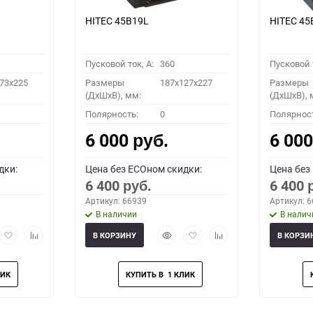
HITEC 45B19L
HITEC 45
Пусковой ток, A:
360
Пусковой т
73x225
Размеры
187x127x227
Размеры
(ДхШхВ), мм:
(ДхШхВ), 
Полярность:
0
Полярнос
6 000
6 00
руб.
дки:
Цена без ECOном скидки:
Цена без
6 400
6 400
руб.
Артикул: 66939
Артикул: 
В наличии
В налич
рый
Добавить
Добавить
Быстрый
Добавить
Добавить
В КОРЗИНУ
В КОРЗИ
мотр
в
к
просмотр
в
к
избранное
сравнению
избранное
сравнению