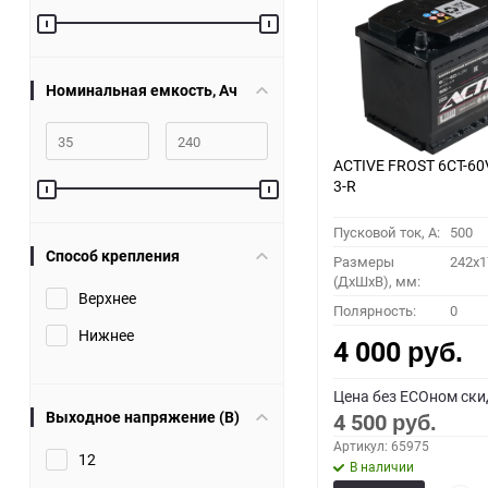
60
90
Номинальная емкость, Ач
150
ACTIVE FROST 6СТ-60
3-R
Пусковой ток, A:
500
Способ крепления
Размеры
242x1
(ДхШхВ), мм:
Верхнее
Полярность:
0
Нижнее
4 000
руб.
Цена без ECOном ски
Выходное напряжение (В)
4 500
руб.
Артикул: 65975
12
В наличии