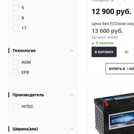
Полярность:
1
5
12 900
руб.
9
Цена без ECOном ски
17
13 600
руб.
Артикул: 63060
В наличии
Технология
Быст
В КОРЗИНУ
прос
AGM
EFB
Производитель
HITEC
Ширина(мм)