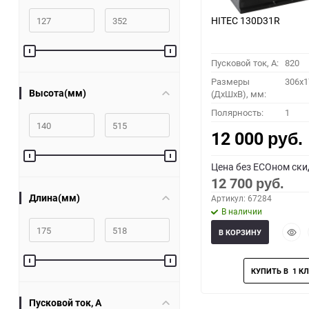
HITEC 130D31R
Пусковой ток, A:
820
Размеры
306x1
Высота(мм)
(ДхШхВ), мм:
Полярность:
1
12 000
руб.
Цена без ECOном ски
12 700
руб.
Длина(мм)
Артикул: 67284
В наличии
Быст
В КОРЗИНУ
прос
Пусковой ток, A