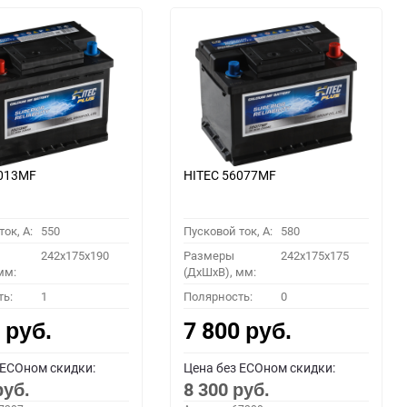
6013MF
HITEC 56077MF
ок, A:
550
Пусковой ток, A:
580
242x175x190
Размеры
242x175x175
мм:
(ДхШхВ), мм:
ть:
1
Полярность:
0
0
7 800
руб.
руб.
 ECOном скидки:
Цена без ECOном скидки:
8 300
руб.
руб.