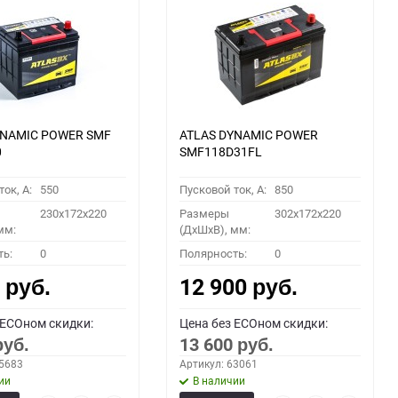
YNAMIC POWER SMF
ATLAS DYNAMIC POWER
0
SMF118D31FL
ок, A:
550
Пусковой ток, A:
850
230x172x220
Размеры
302x172x220
мм:
(ДхШхВ), мм:
ть:
0
Полярность:
0
0
12 900
руб.
руб.
 ECOном скидки:
Цена без ECOном скидки:
13 600
руб.
руб.
55683
Артикул: 63061
ии
В наличии