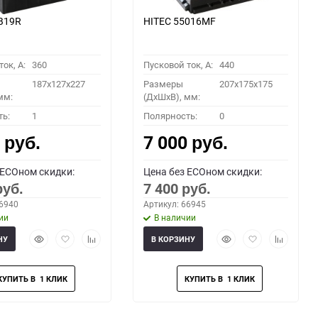
B19R
HITEC 55016MF
ок, A:
360
Пусковой ток, A:
440
187x127x227
Размеры
207x175x175
мм:
(ДхШхВ), мм:
ть:
1
Полярность:
0
0
7 000
руб.
руб.
 ECOном скидки:
Цена без ECOном скидки:
7 400
руб.
руб.
66940
Артикул: 66945
ии
В наличии
Быстрый
Добавить
Добавить
Быстрый
Добавить
Добавить
НУ
В КОРЗИНУ
просмотр
в
к
просмотр
в
к
избранное
сравнению
избранное
сравнени