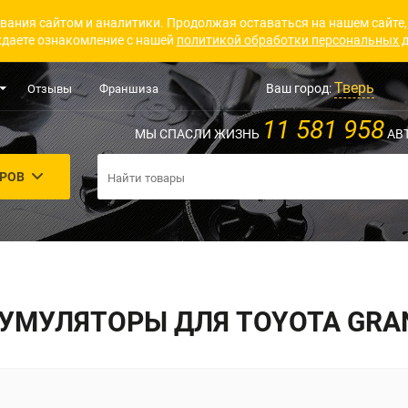
вания сайтом и аналитики. Продолжая оставаться на нашем сайте,
даете ознакомление с нашей
политикой обработки персональных 
Тверь
Ваш город:
Отзывы
Франшиза
11 581 958
МЫ СПАСЛИ ЖИЗНЬ
АВ
АРОВ
УМУЛЯТОРЫ ДЛЯ TOYOTA GRA