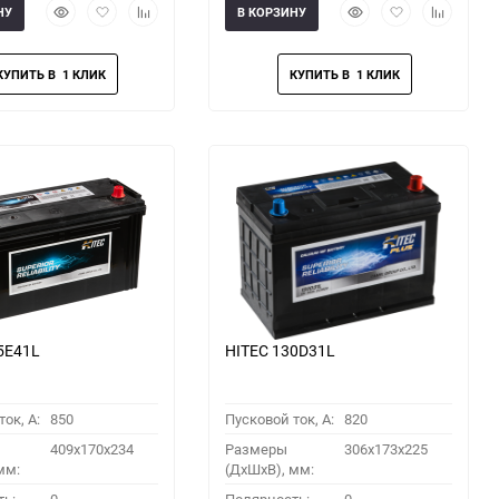
Быстрый
Добавить
Добавить
Быстрый
Добавить
Добавить
НУ
В КОРЗИНУ
просмотр
в
к
просмотр
в
к
избранное
сравнению
избранное
сравнени
5E41L
HITEC 130D31L
ок, A:
850
Пусковой ток, A:
820
409x170x234
Размеры
306x173x225
мм:
(ДхШхВ), мм: