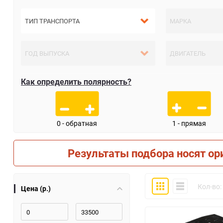
Как определить полярность?
0 - обратная
1 - прямая
Результаты подбора носят ор
Плитка
Компактно
Кол-во:
Цена (р.)
30