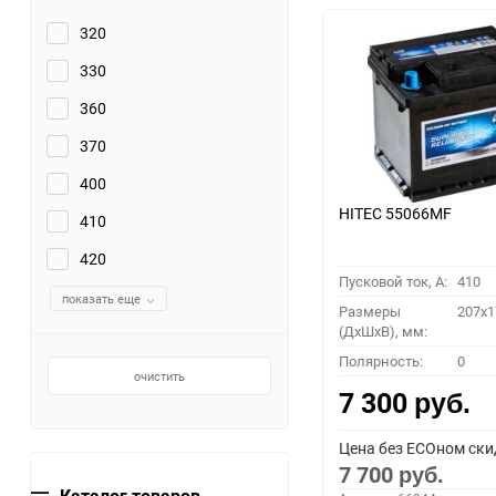
320
330
360
370
400
HITEC 55066MF
410
420
Пусковой ток, A:
410
показать еще
Размеры
207x1
(ДхШхВ), мм:
Полярность:
0
очистить
7 300
руб.
Цена без ECOном ски
7 700
руб.